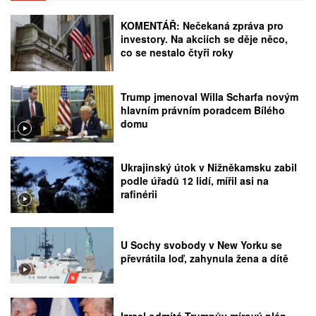
KOMENTÁŘ: Nečekaná zpráva pro
investory. Na akciích se děje něco,
co se nestalo čtyři roky
Trump jmenoval Willa Scharfa novým
hlavním právním poradcem Bílého
domu
Ukrajinský útok v Nižněkamsku zabil
podle úřadů 12 lidí, mířil asi na
rafinérii
U Sochy svobody v New Yorku se
převrátila loď, zahynula žena a dítě
Izrael odmítá Trumpův mírový plán