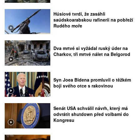
Húsíové tvrdí, že zasáhli
saúdskoarabskou rafinerii na pobřeží
Rudého moře
Dva mrtvé si vyžádal ruský úder na
Charkov, tři mrtvé nálet na Belgorod
Syn Joea Bidena promluvil o těžkém
boji svého otce s rakovinou
Senát USA schválil návrh, který má
odvrátit shutdown před volbami do
Kongresu