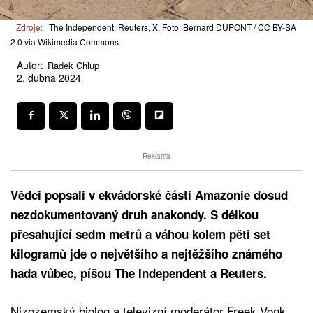
Zdroje:
The Independent, Reuters, X, Foto: Bernard DUPONT / CC BY-SA
2.0 via Wikimedia Commons
Autor:
Radek Chlup
2. dubna 2024
Reklama
Vědci popsali v ekvádorské části Amazonie dosud
nezdokumentovaný druh anakondy. S délkou
přesahující sedm metrů a váhou kolem pěti set
kilogramů jde o největšího a nejtěžšího známého
hada vůbec, píšou The Independent a Reuters.
Nizozemský biolog a televizní moderátor Freek Vonk