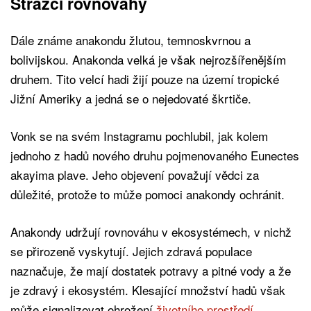
Strážci rovnováhy
Dále známe anakondu žlutou, temnoskvrnou a
bolivijskou. Anakonda velká je však nejrozšířenějším
druhem. Tito velcí hadi žijí pouze na území tropické
Jižní Ameriky a jedná se o nejedovaté škrtiče.
Vonk se na svém Instagramu pochlubil, jak kolem
jednoho z hadů nového druhu pojmenovaného Eunectes
akayima plave. Jeho objevení považují vědci za
důležité, protože to může pomoci anakondy ochránit.
Anakondy udržují rovnováhu v ekosystémech, v nichž
se přirozeně vyskytují. Jejich zdravá populace
naznačuje, že mají dostatek potravy a pitné vody a že
je zdravý i ekosystém. Klesající množství hadů však
může signalizovat ohrožení
životního prostředí
.