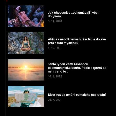
Jak chobotnice „ochutnávají“ věci
dotykem
3. 11. 2020
Ahimsa neboli nenásilí. Začleňte do své
praxe tuto myšlenku
4. 10. 2021
Tento týden Zemi zasáhnou
geomagnetické bouře. Podle expertů se
není čeho bát
16. 3. 2022
Slow travel: umění pomalého cestování
26. 7. 2021