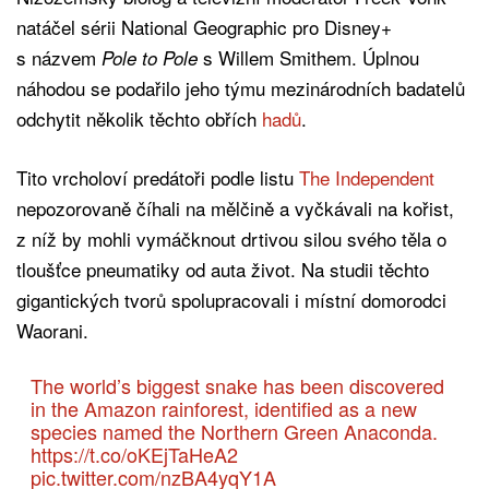
natáčel sérii National Geographic pro Disney+
s názvem
s Willem Smithem. Úplnou
Pole to Pole
náhodou se podařilo jeho týmu mezinárodních badatelů
odchytit několik těchto obřích
hadů
.
Tito vrcholoví predátoři podle listu
The Independent
nepozorovaně číhali na mělčině a vyčkávali na kořist,
z níž by mohli vymáčknout drtivou silou svého těla o
tloušťce pneumatiky od auta život. Na studii těchto
gigantických tvorů spolupracovali i místní domorodci
Waorani.
The world’s biggest snake has been discovered
in the Amazon rainforest, identified as a new
species named the Northern Green Anaconda.
https://t.co/oKEjTaHeA2
pic.twitter.com/nzBA4yqY1A