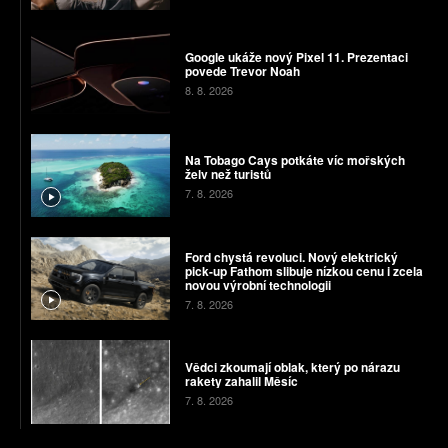
Google ukáže nový Pixel 11. Prezentaci
povede Trevor Noah
8. 8. 2026
Na Tobago Cays potkáte víc mořských
želv než turistů
7. 8. 2026
Ford chystá revoluci. Nový elektrický
pick-up Fathom slibuje nízkou cenu i zcela
novou výrobní technologii
7. 8. 2026
Vědci zkoumají oblak, který po nárazu
rakety zahalil Měsíc
7. 8. 2026