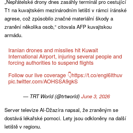
„Nepřátelské drony dnes zasáhly terminál pro cestující
T1 na kuvajtském mezinárodním letišti v rámci íránské
agrese, což způsobilo značné materiální škody a
zranění několika osob,“ citovala AFP kuvajtskou
armádu.
Iranian drones and missiles hit Kuwait
International Airport, injuring several people and
forcing authorities to suspend flights
Follow our live coverage 👇
https://t.co/engl6Ithuv
pic.twitter.com/AOHSSA9gkS
— TRT World (@trtworld)
June 3, 2026
Server televize Al-Džazíra napsal, že zraněným se
dostává lékařské pomoci. Lety jsou odkloněny na další
letiště v regionu.