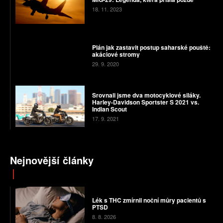
18. 11. 2023
Plán jak zastavit postup saharské pouště:
akáciové stromy
29. 9. 2020
Srovnali jsme dva motocyklové siláky.
Harley-Davidson Sportster S 2021 vs.
Indian Scout
17. 9. 2021
Nejnovější články
Lék s THC zmírnil noční můry pacientů s
PTSD
8. 8. 2026