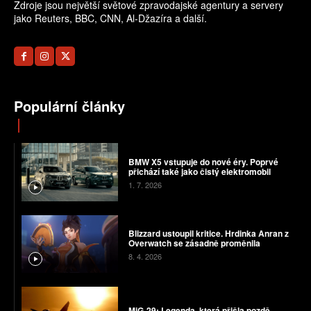
Zdroje jsou největší světové zpravodajské agentury a servery
jako Reuters, BBC, CNN, Al-Džazíra a další.
Populární články
BMW X5 vstupuje do nové éry. Poprvé
přichází také jako čistý elektromobil
1. 7. 2026
Blizzard ustoupil kritice. Hrdinka Anran z
Overwatch se zásadně proměnila
8. 4. 2026
MiG-29: Legenda, která přišla pozdě