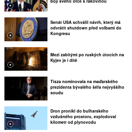
boji svého otce s rakovinou
Senát USA schválil návrh, který má
odvrátit shutdown před volbami do
Kongresu
Mezi zabitými po ruských útocích na
Kyjev je i dítě
Tisza nominovala na maďarského
prezidenta bývalého šéfa nejvyššího
soudu
Dron pronikl do bulharského
vzdušného prostoru, explodoval
kilometr od plynovodu