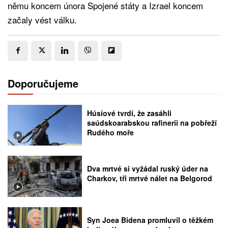
němu koncem února Spojené státy a Izrael koncem
začaly vést válku.
Doporučujeme
Húsíové tvrdí, že zasáhli
saúdskoarabskou rafinerii na pobřeží
Rudého moře
Dva mrtvé si vyžádal ruský úder na
Charkov, tři mrtvé nálet na Belgorod
Syn Joea Bidena promluvil o těžkém