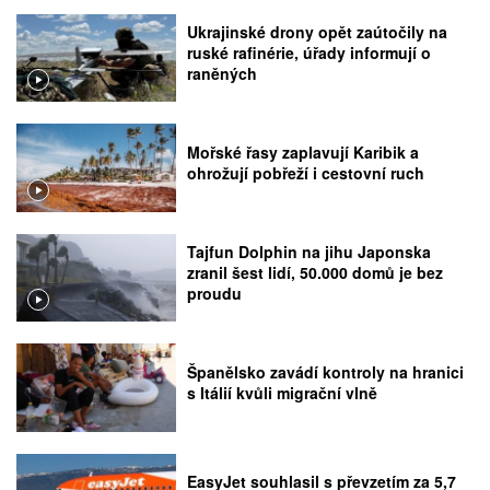
Ukrajinské drony opět zaútočily na
ruské rafinérie, úřady informují o
raněných
Mořské řasy zaplavují Karibik a
ohrožují pobřeží i cestovní ruch
Tajfun Dolphin na jihu Japonska
zranil šest lidí, 50.000 domů je bez
proudu
Španělsko zavádí kontroly na hranici
s Itálií kvůli migrační vlně
EasyJet souhlasil s převzetím za 5,7