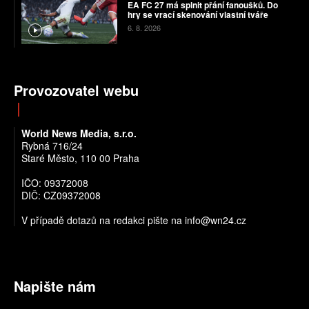
EA FC 27 má splnit přání fanoušků. Do
hry se vrací skenování vlastní tváře
6. 8. 2026
Provozovatel webu
World News Media, s.r.o.
Rybná 716/24
Staré Město, 110 00 Praha
IČO: 09372008
DIČ: CZ09372008
V případě dotazů na redakci pište na info@wn24.cz
Napište nám