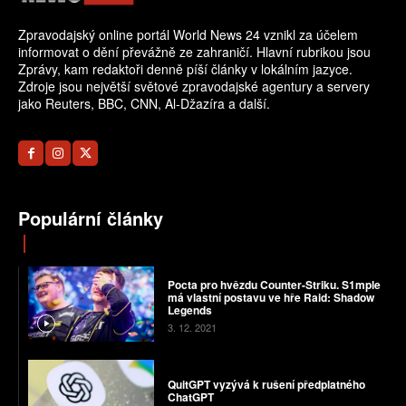
Zpravodajský online portál World News 24 vznikl za účelem
informovat o dění převážně ze zahraničí. Hlavní rubrikou jsou
Zprávy, kam redaktoři denně píší články v lokálním jazyce.
Zdroje jsou největší světové zpravodajské agentury a servery
jako Reuters, BBC, CNN, Al-Džazíra a další.
Populární články
Pocta pro hvězdu Counter-Striku. S1mple
má vlastní postavu ve hře Raid: Shadow
Legends
3. 12. 2021
QuitGPT vyzývá k rušení předplatného
ChatGPT