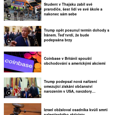
Student v Thajsku zabil své
prarodiče, šest lidí ve své škole a
nakonec sám sebe
Trump opět posunul termín dohody s
Íránem. Teď tvrdí, že bude
podepsána brzy
Coinbase v Británii spouští
obchodování s americkými akciemi
Trump podepsal nová nařízení
omezující získání občanství
narozením v USA, navzdory
rozhodnutí Nejvyššího soudu
Izrael obžaloval osadníka kvůli smrti
palestinského aktivisty