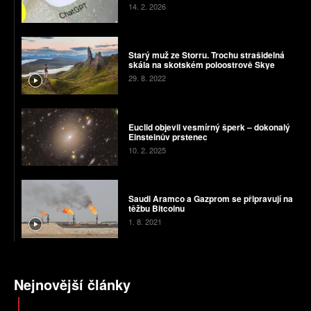
14. 2. 2026
Starý muž ze Storru. Trochu strašidelná
skála na skotském poloostrově Skye
29. 8. 2022
Euclid objevil vesmírný šperk – dokonalý
Einsteinův prstenec
10. 2. 2025
Saudi Aramco a Gazprom se připravují na
těžbu Bitcoinu
1. 8. 2021
Nejnovější články