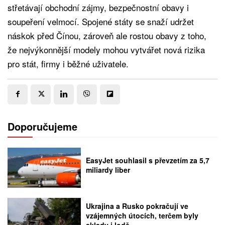
střetávají obchodní zájmy, bezpečnostní obavy i
soupeření velmocí. Spojené státy se snaží udržet
náskok před Čínou, zároveň ale rostou obavy z toho,
že nejvýkonnější modely mohou vytvářet nová rizika
pro stát, firmy i běžné uživatele.
Doporučujeme
EasyJet souhlasil s převzetím za 5,7
miliardy liber
Ukrajina a Rusko pokračují ve
vzájemných útocích, terčem byly
sklady i lodě