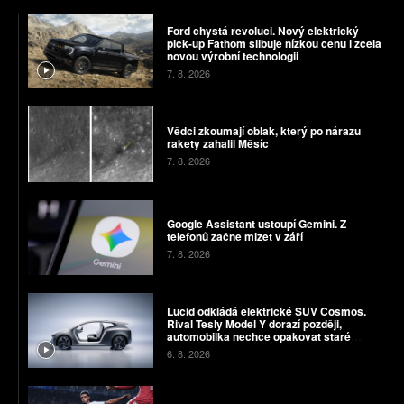
Ford chystá revoluci. Nový elektrický
pick-up Fathom slibuje nízkou cenu i zcela
novou výrobní technologii
7. 8. 2026
Vědci zkoumají oblak, který po nárazu
rakety zahalil Měsíc
7. 8. 2026
Google Assistant ustoupí Gemini. Z
telefonů začne mizet v září
7. 8. 2026
Lucid odkládá elektrické SUV Cosmos.
Rival Tesly Model Y dorazí později,
automobilka nechce opakovat staré
chyby
6. 8. 2026