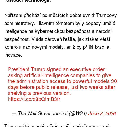
Nařízení přichází po měsících debat uvnitř Trumpovy
administrativy. Hlavním tématem byly dopady umělé
inteligence na kybernetickou bezpečnost a národní
bezpečnost. Vláda zároveň řešila, jak získat větší
kontrolu nad novými modely, aniž by příliš brzdila
inovace.
President Trump signed an executive order
asking artificial-intelligence companies to give
the administration access to powerful models 30
days before public release, just two weeks after
shelving a previous version.
https://t.co/c8bQtmB3fr
— The Wall Street Journal (@WSJ)
June 2, 2026
Trump ještě minulý měsíc zrušil jiné připravované