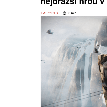
nejdražší hrou v
3
min.
E-SPORTS