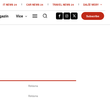
IT NEWS 24
CAR NEWS 24
TRAVEL NEWS 24
DALŠÍ WEBY
gazín
Více
Subscribe
Reklama
Reklama