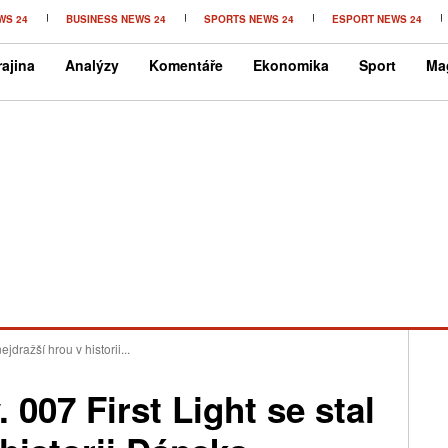
WS 24
BUSINESS NEWS 24
SPORTS NEWS 24
ESPORT NEWS 24
ajina
Analýzy
Komentáře
Ekonomika
Sport
Ma
ejdražší hrou v historii...
 007 First Light se stal