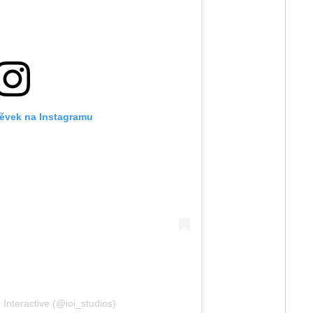
pěvek na Instagramu
 Interactive (@ioi_studios)