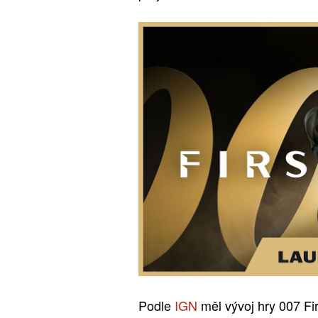
Podle
IGN
měl vývoj hry 007 Fir