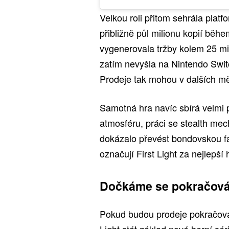
Velkou roli přitom sehrála plat
přibližně půl milionu kopií běh
vygenerovala tržby kolem 25 mil
zatím nevyšla na Nintendo Switc
Prodeje tak mohou v dalších měs
Samotná hra navíc sbírá velmi po
atmosféru, práci se stealth mec
dokázalo převést bondovskou fan
označují First Light za nejlepš
Dočkáme se pokračov
Pokud budou prodeje pokračov
Light stát základ nové herní sé