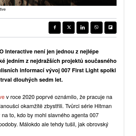
tive
 Interactive není jen jednou z nejlépe
ké jedním z nejdražších projektů současného
isních informací vývoj 007 First Light spolkl
 trval dlouhých sedm let.
ve
v roce 2020 poprvé oznámilo, že pracuje na
oušci okamžitě zbystřili. Tvůrci série Hitman
rity na to, kdo by mohl slavného agenta 007
odoby. Málokdo ale tehdy tušil, jak obrovský