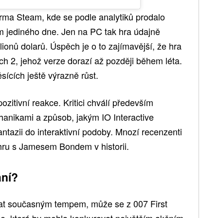
forma Steam, kde se podle analytiků prodalo
em jediného dne. Jen na PC tak hra údajně
ionů dolarů. Úspěch je o to zajímavější, že hra
h 2, jehož verze dorazí až později během léta.
ících ještě výrazně růst.
zitivní reakce. Kritici chválí především
hanikami a způsob, jakým IO Interactive
tazii do interaktivní podoby. Mnozí recenzenti
í hru s Jamesem Bondem v historii.
ání?
at současným tempem, může se z 007 First
rie, která by mohla konkurovat největším akčním