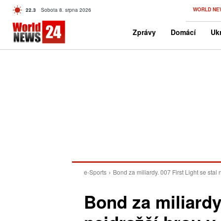
C
WORLD NE
22.3
Sobota 8. srpna 2026
Czech
Zprávy
Domácí
Ukr
e-Sports
Bond za miliardy. 007 First Light se stal n
Bond za miliardy.