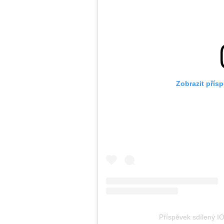
Zobrazit přís
Příspěvek sdílený IO