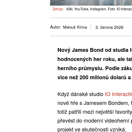
Zdroje:
IGN, YouTube, Instagram, Foto: IO Interac
Autor:
Matouš Klíma
3. června 2026
Nový James Bond od studia IO
hodnocených her roku, ale ta
herního průmyslu. Podle zákul
více než 200 milionů dolarů a
Když dánské studio
IO Interacti
nové hře s Jamesem Bondem, fan
totiž patřili mezi největší favo
převést do moderní videoherní p
projekt ve skutečnosti vzniká.