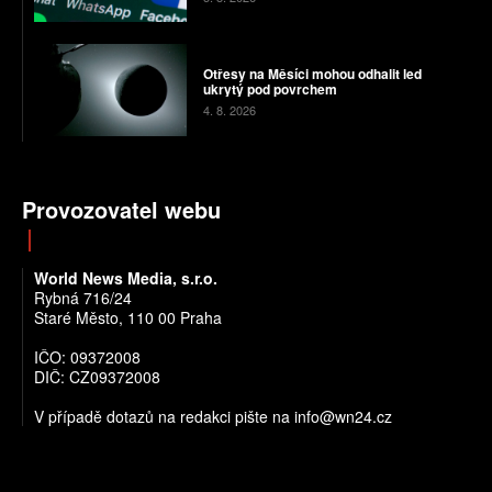
Otřesy na Měsíci mohou odhalit led
ukrytý pod povrchem
4. 8. 2026
Provozovatel webu
World News Media, s.r.o.
Rybná 716/24
Staré Město, 110 00 Praha
IČO: 09372008
DIČ: CZ09372008
V případě dotazů na redakci pište na info@wn24.cz