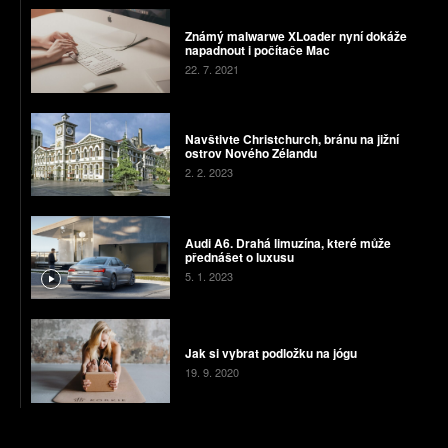
Známý malwarwe XLoader nyní dokáže
napadnout i počítače Mac
22. 7. 2021
Navštivte Christchurch, bránu na jižní
ostrov Nového Zélandu
2. 2. 2023
Audi A6. Drahá limuzína, které může
přednášet o luxusu
5. 1. 2023
Jak si vybrat podložku na jógu
19. 9. 2020