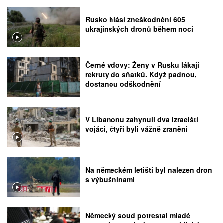
Rusko hlásí zneškodnění 605
ukrajinských dronů během noci
Černé vdovy: Ženy v Rusku lákají
rekruty do sňatků. Když padnou,
dostanou odškodnění
V Libanonu zahynuli dva izraelští
vojáci, čtyři byli vážně zraněni
Na německém letišti byl nalezen dron
s výbušninami
Německý soud potrestal mladé