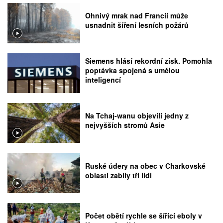
Ohnivý mrak nad Francií může
usnadnit šíření lesních požárů
Siemens hlásí rekordní zisk. Pomohla
poptávka spojená s umělou
inteligencí
Na Tchaj-wanu objevili jedny z
nejvyšších stromů Asie
Ruské údery na obec v Charkovské
oblasti zabily tři lidi
Počet obětí rychle se šířící eboly v