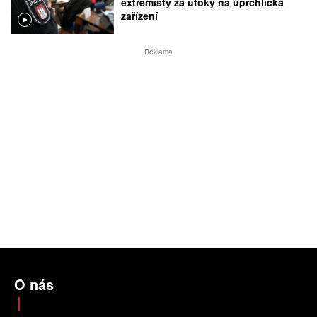
extremisty za útoky na uprchlická
zařízení
Reklama
O nás