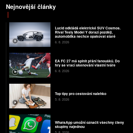
Nejnovější články
Lucid odkládá elektrické SUV Cosmos.
Rival Tesly Model Y dorazí později,
automobilka nechce opakovat staré
chyby
6. 8. 2026
EA FC 27 má splnit přání fanoušků. Do
hry se vrací skenování vlastní tváře
6. 8. 2026
Top tipy pro cestování nalehko
5. 8. 2026
WhatsApp umožní označit všechny členy
skupiny najednou
5. 8. 2026