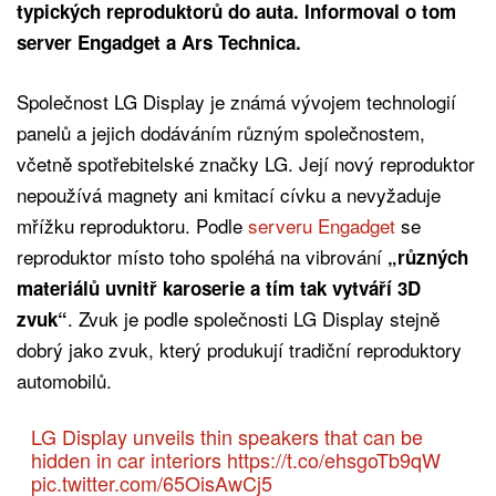
typických reproduktorů do auta. Informoval o tom
server Engadget a Ars Technica.
Společnost LG Display je známá vývojem technologií
panelů a jejich dodáváním různým společnostem,
včetně spotřebitelské značky LG. Její nový reproduktor
nepoužívá magnety ani kmitací cívku a nevyžaduje
mřížku reproduktoru. Podle
serveru Engadget
se
reproduktor místo toho spoléhá na vibrování
„různých
materiálů uvnitř karoserie a tím tak vytváří 3D
. Zvuk je podle společnosti LG Display stejně
zvuk“
dobrý jako zvuk, který produkují tradiční reproduktory
automobilů.
LG Display unveils thin speakers that can be
hidden in car interiors
https://t.co/ehsgoTb9qW
pic.twitter.com/65OisAwCj5