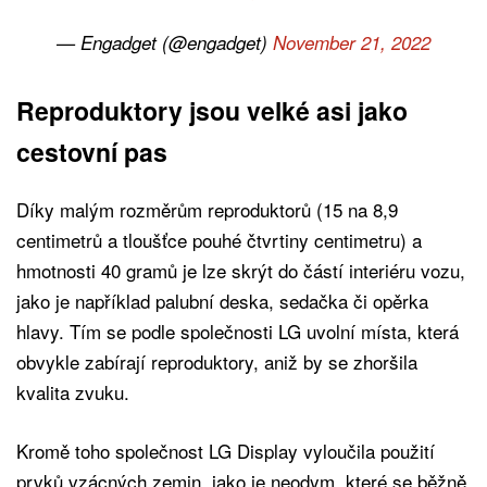
— Engadget (@engadget)
November 21, 2022
Reproduktory jsou velké asi jako
cestovní pas
Díky malým rozměrům reproduktorů (15 na 8,9
centimetrů a tloušťce pouhé čtvrtiny centimetru) a
hmotnosti 40 gramů je lze skrýt do částí interiéru vozu,
jako je například palubní deska, sedačka či opěrka
hlavy. Tím se podle společnosti LG uvolní místa, která
obvykle zabírají reproduktory, aniž by se zhoršila
kvalita zvuku.
Kromě toho společnost LG Display vyloučila použití
prvků vzácných zemin, jako je neodym, které se běžně