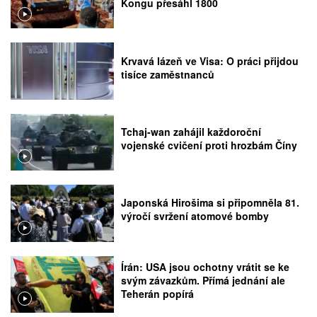
Kongu přesáhl 1800
Krvavá lázeň ve Visa: O práci přijdou
tisíce zaměstnanců
Tchaj-wan zahájil každoroční
vojenské cvičení proti hrozbám Číny
Japonská Hirošima si připomněla 81.
výročí svržení atomové bomby
Írán: USA jsou ochotny vrátit se ke
svým závazkům. Přímá jednání ale
Teherán popírá