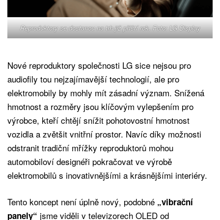
Reproduktory se dostanou na trh již příští rok. Foto: LG Display
Nové reproduktory společnosti LG sice nejsou pro
audiofily tou nejzajímavější technologií, ale pro
elektromobily by mohly mít zásadní význam. Snížená
hmotnost a rozměry jsou klíčovým vylepšením pro
výrobce, kteří chtějí snížit pohotovostní hmotnost
vozidla a zvětšit vnitřní prostor. Navíc díky možnosti
odstranit tradiční mřížky reproduktorů mohou
automobiloví designéři pokračovat ve výrobě
elektromobilů s inovativnějšími a krásnějšími interiéry.
Tento koncept není úplně nový, podobné
„vibrační
jsme viděli v televizorech OLED od
panely“