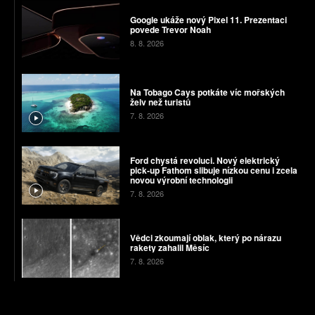
Google ukáže nový Pixel 11. Prezentaci
povede Trevor Noah
8. 8. 2026
Na Tobago Cays potkáte víc mořských
želv než turistů
7. 8. 2026
Ford chystá revoluci. Nový elektrický
pick-up Fathom slibuje nízkou cenu i zcela
novou výrobní technologii
7. 8. 2026
Vědci zkoumají oblak, který po nárazu
rakety zahalil Měsíc
7. 8. 2026