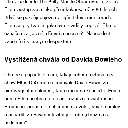
Cho v podcastu The Kelly Mantle Show uvedla, že pro
Ellen vystupovala jako předskokanka už v 80. letech.
Když se později objevila v jejím televizním pořadu,
Ellen se prý tvářila, jako by se viděly poprvé. Cho to
označila za „divné, děsivé a podivné“. Na incident
vzpomíná s jasným despektem.
Vystřižená chvála od Davida Bowieho
Cho také popsala situaci, kdy ji během rozhovoru v
show Ellen DeGeneres pochválil David Bowie za
extravagantní oblečení, které měla na koncertě. Podle
ní ale Ellen nechala tuto část rozhovoru vystřihnout.
Producent pořadu jí měl osobně zavolat, aby se omluvil
a potvrdil, že Bowie mluvil o její róbě „dlouze a s
nadšením“.