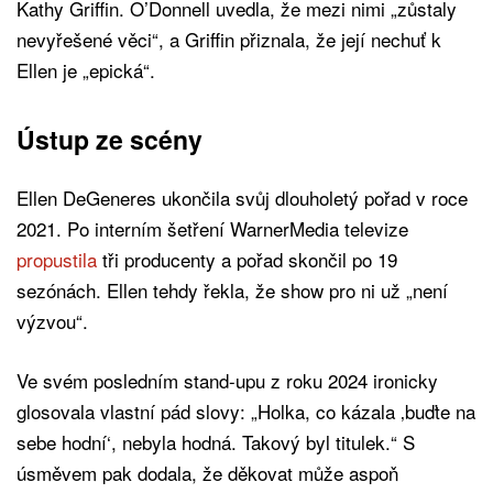
Kathy Griffin. O’Donnell uvedla, že mezi nimi „zůstaly
nevyřešené věci“, a Griffin přiznala, že její nechuť k
Ellen je „epická“.
Ústup ze scény
Ellen DeGeneres ukončila svůj dlouholetý pořad v roce
2021. Po interním šetření WarnerMedia televize
propustila
tři producenty a pořad skončil po 19
sezónách. Ellen tehdy řekla, že show pro ni už „není
výzvou“.
Ve svém posledním stand-upu z roku 2024 ironicky
glosovala vlastní pád slovy: „Holka, co kázala ‚buďte na
sebe hodní‘, nebyla hodná. Takový byl titulek.“ S
úsměvem pak dodala, že děkovat může aspoň