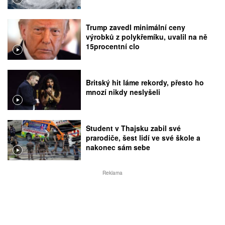
Trump zavedl minimální ceny
výrobků z polykřemíku, uvalil na ně
15procentní clo
Britský hit láme rekordy, přesto ho
mnozí nikdy neslyšeli
Student v Thajsku zabil své
prarodiče, šest lidí ve své škole a
nakonec sám sebe
Reklama