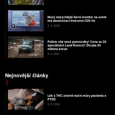
Nový nejrychlejší herní monitor na světě
má obnovovací frekvenci 500 Hz
3. 2. 2022
Policie vítá nové pomocníky! Cena za 30
speciálních Land Roverů? Zhruba 65
milionů korun
8. 4. 2021
Nejnovější články
Lék s THC zmírnil noční můry pacientů s
PTSD
8. 8. 2026