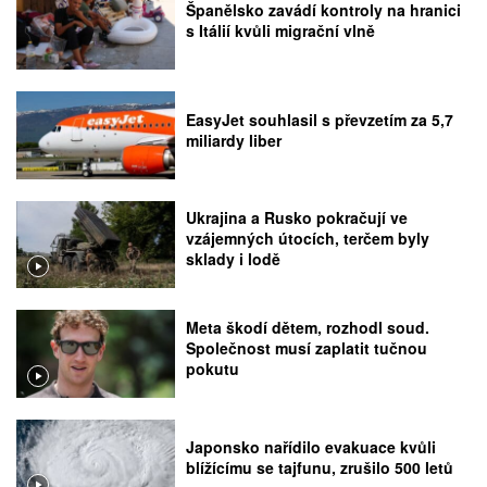
Španělsko zavádí kontroly na hranici
s Itálií kvůli migrační vlně
EasyJet souhlasil s převzetím za 5,7
miliardy liber
Ukrajina a Rusko pokračují ve
vzájemných útocích, terčem byly
sklady i lodě
Meta škodí dětem, rozhodl soud.
Společnost musí zaplatit tučnou
pokutu
Japonsko nařídilo evakuace kvůli
blížícímu se tajfunu, zrušilo 500 letů