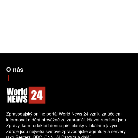
O nás
Zpravodajský online portál World News 24 vznikl za účelem
informovat o dění převážně ze zahraničí. Hlavní rubrikou jsou
Zprávy, kam redaktoři denně píší články v lokálním jazyce.
Zdroje jsou největší světové zpravodajské agentury a servery
jako Reuters, BBC, CNN, Al-Džazíra a další.