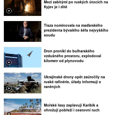
Mezi zabitými po ruských útocích na
Kyjev je i dítě
Tisza nominovala na maďarského
prezidenta bývalého šéfa nejvyššího
soudu
Dron pronikl do bulharského
vzdušného prostoru, explodoval
kilometr od plynovodu
Ukrajinské drony opět zaútočily na
ruské rafinérie, úřady informují o
raněných
Mořské řasy zaplavují Karibik a
ohrožují pobřeží i cestovní ruch