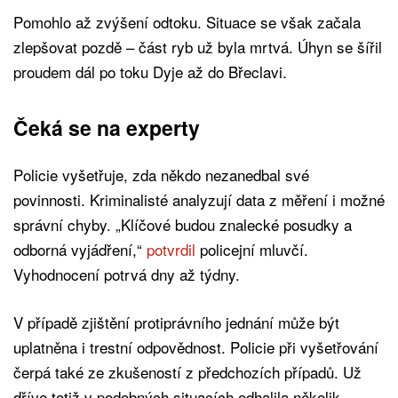
Pomohlo až zvýšení odtoku. Situace se však začala
zlepšovat pozdě – část ryb už byla mrtvá. Úhyn se šířil
proudem dál po toku Dyje až do Břeclavi.
Čeká se na experty
Policie vyšetřuje, zda někdo nezanedbal své
povinnosti. Kriminalisté analyzují data z měření i možné
správní chyby. „Klíčové budou znalecké posudky a
odborná vyjádření,“
potvrdil
policejní mluvčí.
Vyhodnocení potrvá dny až týdny.
V případě zjištění protiprávního jednání může být
uplatněna i trestní odpovědnost. Policie při vyšetřování
čerpá také ze zkušeností z předchozích případů. Už
dříve totiž v podobných situacích odhalila několik