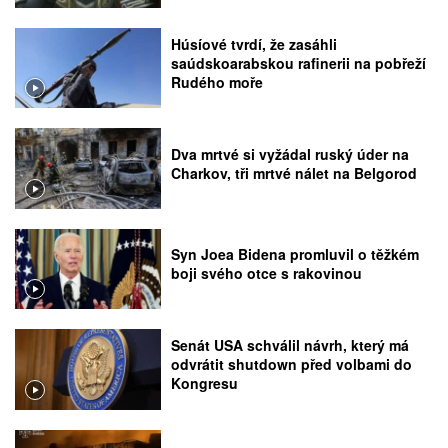
Húsíové tvrdí, že zasáhli
saúdskoarabskou rafinerii na pobřeží
Rudého moře
Dva mrtvé si vyžádal ruský úder na
Charkov, tři mrtvé nálet na Belgorod
Syn Joea Bidena promluvil o těžkém
boji svého otce s rakovinou
Senát USA schválil návrh, který má
odvrátit shutdown před volbami do
Kongresu