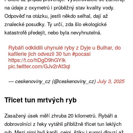
na údaje z oxymetrů i průběžný stav kvality vody.
Odpověď na otázku, jestli někdo selhal, dají až
znalecké posudky. Ty určí, zda šlo ekologické
katastrofě předejít, nebo byla nevyhnutelná.
Rybáři odklidili uhynulé ryby z Dyje u Bulhar, do
kafilerie jich odvezli 30 tun
#pocasi
https://t.co/hDgD9hGYIk
pic.twitter.com/GJv2rAt3ql
— ceskenoviny_cz (@ceskenoviny_cz)
July 3, 2025
Třicet tun mrtvých ryb
Zasažený úsek měří zhruba 20 kilometrů. Rybáři a
dobrovolníci z řeky vytáhli přibližně třicet tun leklých
ryb. Mezi nimi byli kapři, cejni, štiky i sumci dlouzí až