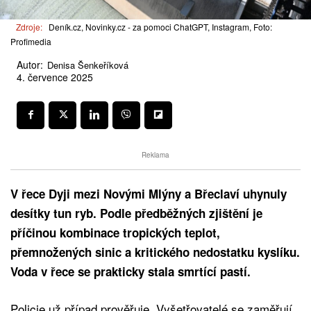
Zdroje:
Deník.cz, Novinky.cz - za pomoci ChatGPT, Instagram, Foto:
Profimedia
Autor:
Denisa Šenkeříková
4. července 2025
Reklama
V řece Dyji mezi Novými Mlýny a Břeclaví uhynuly
desítky tun ryb. Podle předběžných zjištění je
příčinou kombinace tropických teplot,
přemnožených sinic a kritického nedostatku kyslíku.
Voda v řece se prakticky stala smrtící pastí.
Policie už případ prověřuje. Vyšetřovatelé se zaměřují