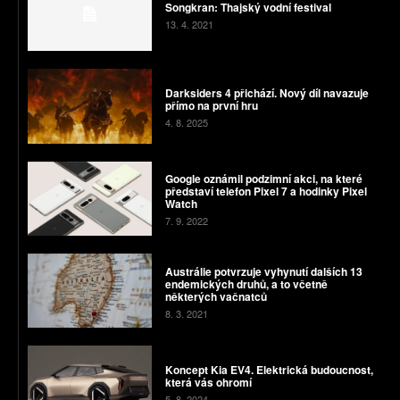
Songkran: Thajský vodní festival
13. 4. 2021
Darksiders 4 přichází. Nový díl navazuje
přímo na první hru
4. 8. 2025
Google oznámil podzimní akci, na které
představí telefon Pixel 7 a hodinky Pixel
Watch
7. 9. 2022
Austrálie potvrzuje vyhynutí dalších 13
endemických druhů, a to včetně
některých vačnatců
8. 3. 2021
Koncept Kia EV4. Elektrická budoucnost,
která vás ohromí
5. 8. 2024