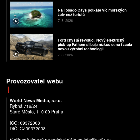
Na Tobago Cays potkáte víc mořských
želv než turistů
7. 8. 2026
Ford chystá revoluci. Nový elektrický
pick-up Fathom slibuje nízkou cenu i zcela
novou výrobní technologii
7. 8. 2026
Provozovatel webu
World News Media, s.r.o.
Rybná 716/24
Staré Město, 110 00 Praha
IČO: 09372008
DIČ: CZ09372008
V případě dotazů na redakci pište na info@wn24.cz