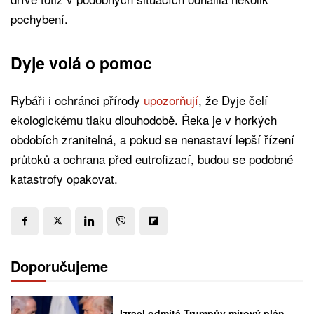
pochybení.
Dyje volá o pomoc
Rybáři i ochránci přírody
upozorňují
, že Dyje čelí
ekologickému tlaku dlouhodobě. Řeka je v horkých
obdobích zranitelná, a pokud se nenastaví lepší řízení
průtoků a ochrana před eutrofizací, budou se podobné
katastrofy opakovat.
Doporučujeme
Izrael odmítá Trumpův mírový plán