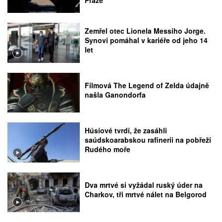
Zemřel otec Lionela Messiho Jorge.
Synovi pomáhal v kariéře od jeho 14
let
Filmová The Legend of Zelda údajně
našla Ganondorfa
Húsíové tvrdí, že zasáhli
saúdskoarabskou rafinerii na pobřeží
Rudého moře
Dva mrtvé si vyžádal ruský úder na
Charkov, tři mrtvé nálet na Belgorod