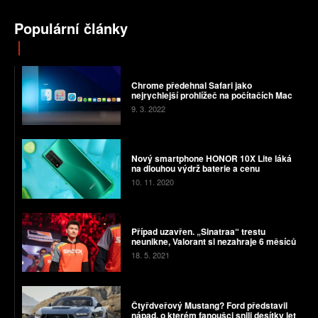
Populární články
Chrome předehnal Safari jako
nejrychlejší prohlížeč na počítačích Mac
9. 3. 2022
Nový smartphone HONOR 10X Lite láká
na dlouhou výdrž baterie a cenu
10. 11. 2020
Případ uzavřen. „Sinatraa“ trestu
neunikne, Valorant si nezahraje 6 měsíců
18. 5. 2021
Čtyřdveřový Mustang? Ford představil
nápad, o kterém fanoušci snili desítky let