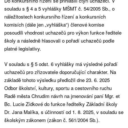
Do konkursního řízení se přihlásili čtyři uchazeči. V
souladu s § 4 a 5 vyhlášky MŠMT č. 54/2005 Sb., o
náležitostech konkursního řízení a konkursních
komisích (dále jen „vyhláška“) členové komise
posoudili vhodnost uchazečů pro výkon funkce ředitele
školy a následně hlasovali o pořadí uchazečů podle
platné legislativy.
V souladu s § 5 odst. 6 vyhlášky má výsledné pořadí
uchazečů pro zřizovatele doporučující charakter. Na
základě tohoto výsledku předložil dne 23. 6. 2025
Odbor školství, kultury, sportu a cestovního ruchu
Radě města Chrudim návrh na jmenování paní Mgr. et
Bc. Lucie Zídkové do funkce ředitelky Základní školy
Dr. Jana Malíka, s účinností od 1. 8. 2025, v souladu se
školským zákonem (zákon č. 561/2004 Sb.).