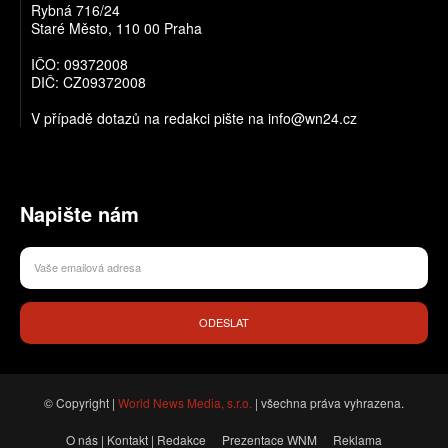
Rybná 716/24
Staré Město, 110 00 Praha
IČO: 09372008
DIČ: CZ09372008
V případě dotazů na redakci pište na info@wn24.cz
Napište nám
ODESLAT
© Copyright |
World News Media, s.r.o.
| všechna práva vyhrazena.
O nás | Kontakt | Redakce
Prezentace WNM
Reklama