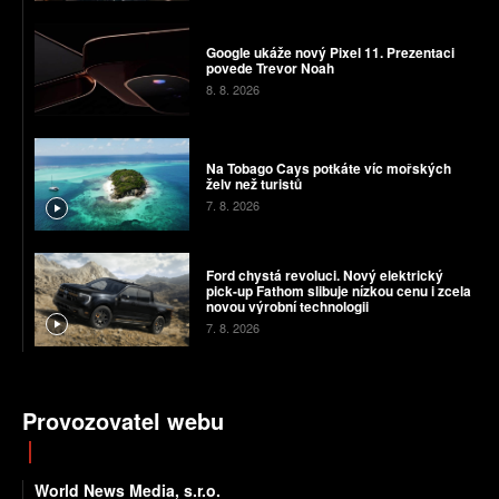
Google ukáže nový Pixel 11. Prezentaci
povede Trevor Noah
8. 8. 2026
Na Tobago Cays potkáte víc mořských
želv než turistů
7. 8. 2026
Ford chystá revoluci. Nový elektrický
pick-up Fathom slibuje nízkou cenu i zcela
novou výrobní technologii
7. 8. 2026
Provozovatel webu
World News Media, s.r.o.