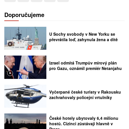
Doporučujeme
U Sochy svobody v New Yorku se
převrátila loď, zahynula žena a dítě
Izrael odmítá Trumpův mírový plán
pro Gazu, oznámil premiér Netanjahu
Vyčerpané české turisty v Rakousku
zachraňovaly policejní vrtulníky
České hotely ubytovaly 6,4 milionu
hostů. Cizinci zůstávají hlavně v
Praze