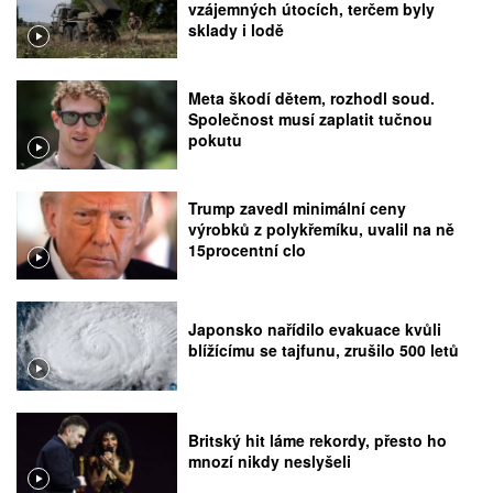
vzájemných útocích, terčem byly
sklady i lodě
Meta škodí dětem, rozhodl soud.
Společnost musí zaplatit tučnou
pokutu
Trump zavedl minimální ceny
výrobků z polykřemíku, uvalil na ně
15procentní clo
Japonsko nařídilo evakuace kvůli
blížícímu se tajfunu, zrušilo 500 letů
Britský hit láme rekordy, přesto ho
mnozí nikdy neslyšeli