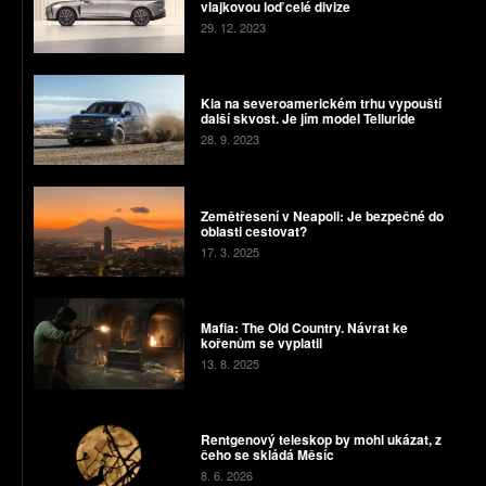
vlajkovou loď celé divize
29. 12. 2023
Kia na severoamerickém trhu vypouští
další skvost. Je jím model Telluride
28. 9. 2023
Zemětřesení v Neapoli: Je bezpečné do
oblasti cestovat?
17. 3. 2025
Mafia: The Old Country. Návrat ke
kořenům se vyplatil
13. 8. 2025
Rentgenový teleskop by mohl ukázat, z
čeho se skládá Měsíc
8. 6. 2026