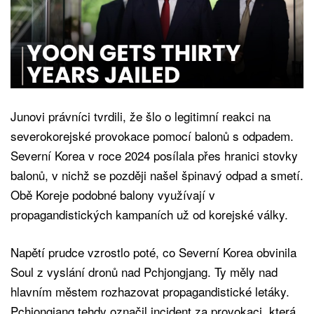
Junovi právníci tvrdili, že šlo o legitimní reakci na
severokorejské provokace pomocí balonů s odpadem.
Severní Korea v roce 2024 posílala přes hranici stovky
balonů, v nichž se později našel špinavý odpad a smetí.
Obě Koreje podobné balony využívají v
propagandistických kampaních už od korejské války.
Napětí prudce vzrostlo poté, co Severní Korea obvinila
Soul z vyslání dronů nad Pchjongjang. Ty měly nad
hlavním městem rozhazovat propagandistické letáky.
Pchjongjang tehdy označil incident za provokaci, která