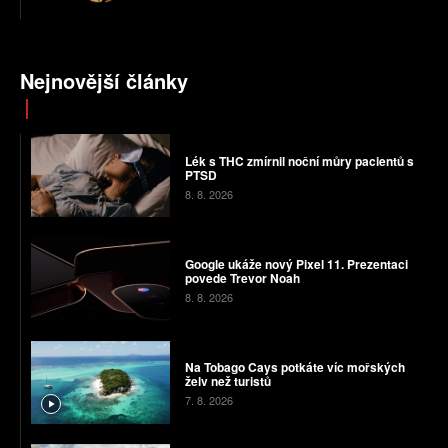
Nejnovější články
Lék s THC zmírnil noční můry pacientů s
PTSD
8. 8. 2026
Google ukáže nový Pixel 11. Prezentaci
povede Trevor Noah
8. 8. 2026
Na Tobago Cays potkáte víc mořských
želv než turistů
7. 8. 2026