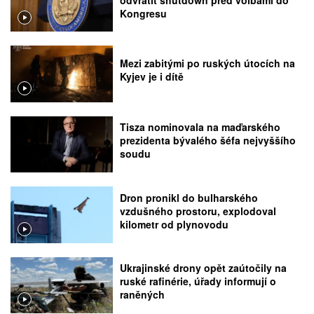
Kongresu
Mezi zabitými po ruských útocích na
Kyjev je i dítě
Tisza nominovala na maďarského
prezidenta bývalého šéfa nejvyššího
soudu
Dron pronikl do bulharského
vzdušného prostoru, explodoval
kilometr od plynovodu
Ukrajinské drony opět zaútočily na
ruské rafinérie, úřady informují o
raněných