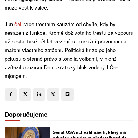
může vést k válce.
Jun
čelí
více trestním kauzám od chvíle, kdy byl
sesazen z funkce. Kromě doživotního trestu za vzpouru
už dostal také pět let vězení za zneužití pravomoci a
maření vlastního zatčení. Politická krize po jeho
pokusu o stanné právo skončila volbami, v nichž
zvítězil opoziční Demokratický blok vedený I Če-
mjongem.
Doporučujeme
Senát USA schválil návrh, který má
odvrátit shutdown před volbami do