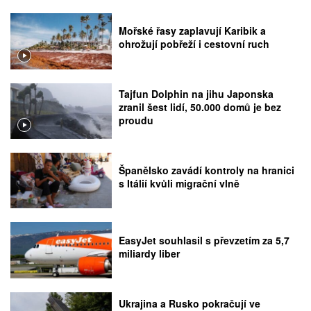
Mořské řasy zaplavují Karibik a
ohrožují pobřeží i cestovní ruch
Tajfun Dolphin na jihu Japonska
zranil šest lidí, 50.000 domů je bez
proudu
Španělsko zavádí kontroly na hranici
s Itálií kvůli migrační vlně
EasyJet souhlasil s převzetím za 5,7
miliardy liber
Ukrajina a Rusko pokračují ve