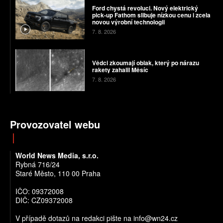
Ford chystá revoluci. Nový elektrický
pick-up Fathom slibuje nízkou cenu i zcela
novou výrobní technologii
7. 8. 2026
Vědci zkoumají oblak, který po nárazu
rakety zahalil Měsíc
7. 8. 2026
Provozovatel webu
World News Media, s.r.o.
Rybná 716/24
Staré Město, 110 00 Praha
IČO: 09372008
DIČ: CZ09372008
V případě dotazů na redakci pište na info@wn24.cz