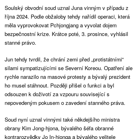
Soulský obvodní soud uznal Juna vinným v případu z
října 2024. Podle obžaloby tehdy nařídil operaci, která
měla vyprovokovat Pchjongjang a vyvolat dojem
bezpečnostní krize. Krátce poté, 3. prosince, vyhlásil
stanné právo.
Jun tehdy tvrdil, že chrání zemi před „protistátními“
silami sympatizujícími se Severní Koreou. Opatření ale
rychle narazilo na masové protesty a bývalý prezident
ho musel stáhnout. Později přišel o funkci a byl
odsouzen k doživotí za vzpouru související s
nepovedeným pokusem o zavedení stanného práva.
Soud nyní uznal vinnými také někdejšího ministra
obrany Kim Jong-hjona, bývalého šéfa obranné
kontrarozvědky Jo In-hjonga a bývalého velitele