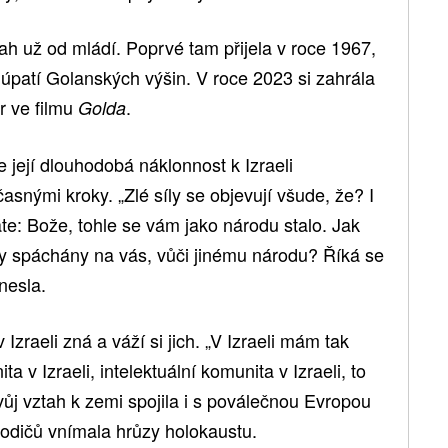
ah už od mládí. Poprvé tam přijela v roce 1967,
úpatí Golanských výšin. V roce 2023 si zahrála
r ve filmu
.
Golda
e její dlouhodobá náklonnost k Izraeli
nými kroky. „Zlé síly se objevují všude, že? I
káte: Bože, tohle se vám jako národu stalo. Jak
ly spáchány na vás, vůči jinému národu? Říká se
onesla.
v Izraeli zná a váží si jich. „V Izraeli mám tak
 v Izraeli, intelektuální komunita v Izraeli, to
vůj vztah k zemi spojila i s poválečnou Evropou
 rodičů vnímala hrůzy holokaustu.