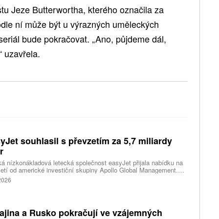
stu Jeze Butterwortha, kterého označila za
podle ní může být u výrazných uměleckých
 seriál bude pokračovat. „Ano, půjdeme dál,
“ uzavřela.
yJet souhlasil s převzetím za 5,7 miliardy
r
ká nízkonákladová letecká společnost easyJet přijala nabídku na
etí od americké investiční skupiny Apollo Global Management.
akce oceňuje aerolinku na 5,7 miliardy liber, tedy přibližně 162
 2026
rd korun.
ajina a Rusko pokračují ve vzájemných