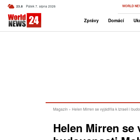
C
WORLD NE
23.8
Pátek 7. srpna 2026
Czech
Zprávy
Domácí
Ukr
Magazín
Helen Mirren se vyjádřila k Izraeli i b
Helen Mirren se vy