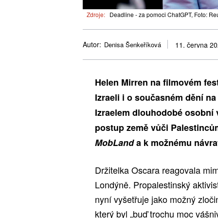
Zdroje:
Deadline - za pomoci ChatGPT, Foto: Re
Autor:
Denisa Šenkeříková
11. června 2
Helen Mirren na filmovém fes
Izraeli i o současném dění n
Izraelem dlouhodobé osobní v
postup země vůči Palestincům.
MobLand
a k možnému návra
Držitelka Oscara reagovala mimo 
Londýně. Propalestinský aktivist
nyní vyšetřuje jako možný zloči
který byl „buď trochu moc vášni