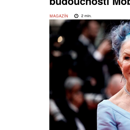
budoucnosti Mo
2
min.
MAGAZÍN