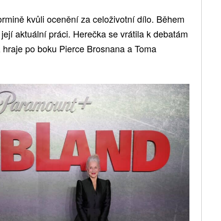
aormině kvůli ocenění za celoživotní dílo. Během
 její aktuální práci. Herečka se vrátila k debatám
ž hraje po boku Pierce Brosnana a Toma