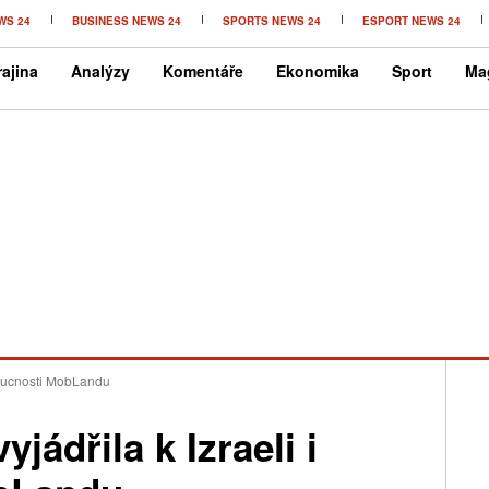
WS 24
BUSINESS NEWS 24
SPORTS NEWS 24
ESPORT NEWS 24
ajina
Analýzy
Komentáře
Ekonomika
Sport
Ma
udoucnosti MobLandu
jádřila k Izraeli i