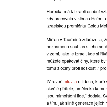
Herečka má k Izraeli osobní vzt
kdy pracovala v kibucu Ha’on u 
izraelskou premiérku Goldu Mei
Mirren v Taormině zdůraznila, ž
neznamená souhlas s jeho součas
v zemi, jako je Izrael, kde si ří
můžete opakovat činy, které by
tomu zločiny proti lidskosti,“ pr
Zároveň
mluvila
o lidech, které 
skvělé přátele, umělecká komunita
jsou mimořádní lidé,“ dodala. S
a tím, jak silně generace jejích