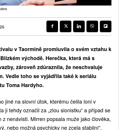
uters
026
tivalu v Taormině promluvila o svém vztahu k
a Blízkém východě. Herečka, která má s
azby, zároveň zdůraznila, že neschvaluje
 Vedle toho se vyjádřila také k seriálu
tu Toma Hardyho.
jiné na slovní útok, kterému čelila loni v
a ji tehdy označil za „zlou sionistku“ a případ se
n z nenávisti. Mirren popsala muže jako člověka,
vý, nebo možná psychicky ne zcela stabilní“.