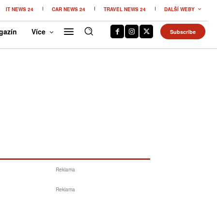
IT NEWS 24
CAR NEWS 24
TRAVEL NEWS 24
DALŠÍ WEBY
gazín
Více
Subscribe
Reklama
Reklama