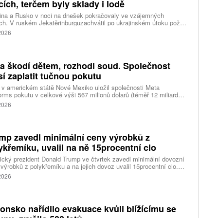
cích, terčem byly sklady i lodě
ina a Rusko v noci na dnešek pokračovaly ve vzájemných
ch. V ruském Jekatěrinburguzachvátil po ukrajinském útoku požár
tické centrum ruského internetového prodejce Wildberries.
 2026
čnost o tom informovala bez podrobností na síti Telegram.
k ruské dronové útoky podle ukrajinských úřadů způsobily požár
ělských skladů v obci Balaklija v Charkovské oblasti na východě
iny, napsal Reuters.
a škodí dětem, rozhodl soud. Společnost
í zaplatit tučnou pokutu
v americkém státě Nové Mexiko uložil společnosti Meta
orms pokutu v celkové výši 567 milionů dolarů (téměř 12 miliard
) za újmu, kterou její platformy Facebook a Instagram působí
 2026
ým lidem. Firma musí změnit způsob ověřování věku.
mp zavedl minimální ceny výrobků z
ykřemíku, uvalil na ně 15procentní clo
cký prezident Donald Trump ve čtvrtek zavedl minimální dovozní
výrobků z polykřemíku a na jejich dovoz uvalil 15procentní clo.
řemík se používá při výrobě polovodičů a je hlavní složkou
 2026
oltaických panelů, jeho největším světovým producentem je Čína.
 chce opatřeními podpořit domácí dodavatelské řetězce pro
u čipů a solárních panelů, a posílit tak pozici Spojených států v
ření s Čínou v oblasti umělé inteligence (AI) a energetiky, uvedla
onsko nařídilo evakuace kvůli blížícímu se
ura Reuters.