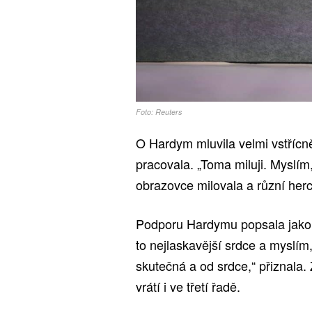
Foto: Reuters
O Hardym mluvila velmi vstřícn
pracovala. „Toma miluji. Myslí
obrazovce milovala a různí herc
Podporu Hardymu popsala jako 
to nejlaskavější srdce a myslím
skutečná a od srdce,“ přiznala. 
vrátí i ve třetí řadě.