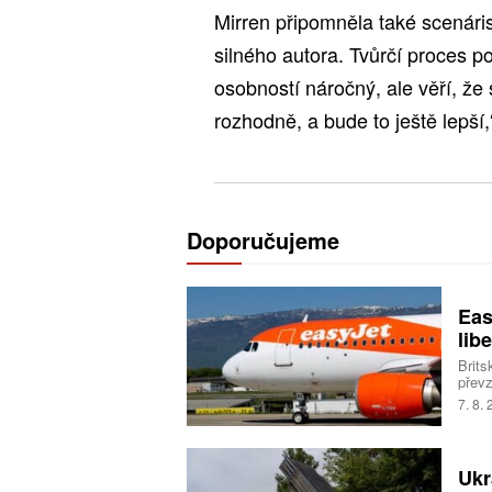
Mirren připomněla také scenári
silného autora. Tvůrčí proces 
osobností náročný, ale věří, že
rozhodně, a bude to ještě lepší,
Doporučujeme
Eas
libe
Brits
převz
Trans
7. 8.
milia
Ukr