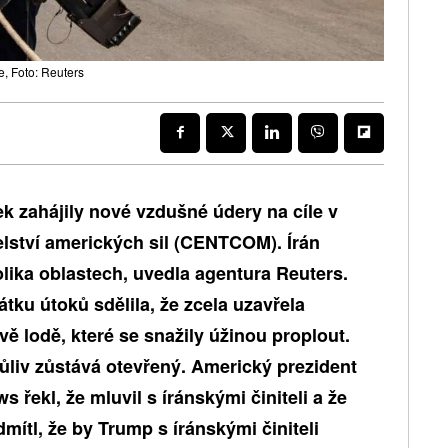
, Foto: Reuters
k zahájily nové vzdušné údery na cíle v
telství amerických sil (CENTCOM). Írán
lika oblastech, uvedla agentura Reuters.
tku útoků sdělila, že zcela uzavřela
ě lodě, které se snažily úžinou proplout.
ůliv zůstává otevřený. Americký prezident
 řekl, že mluvil s íránskými činiteli a že
mítl, že by Trump s íránskými činiteli