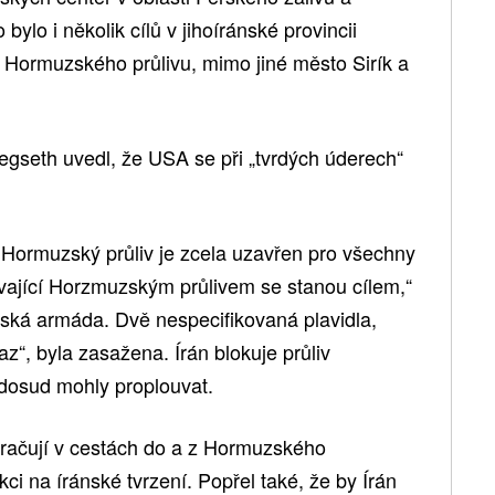
lo i několik cílů v jihoíránské provincii
 Hormuzského průlivu, mimo jiné město Sirík a
egseth uvedl, že USA se při „tvrdých úderech“
 Hormuzský průliv je zcela uzavřen pro všechny
uvající Horzmuzským průlivem se stanou cílem,“
ská armáda. Dvě nespecifikovaná plavidla,
az“, byla zasažena. Írán blokuje průliv
dosud mohly proplouvat.
račují v cestách do a z Hormuzského
 na íránské tvrzení. Popřel také, že by Írán