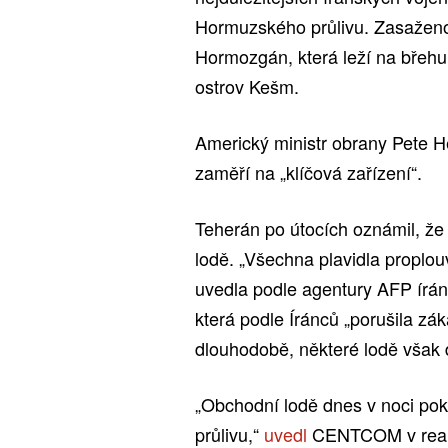
Hormuzského průlivu. Zasaženo by
Hormozgán, která leží na břehu
ostrov Kešm.
Americký ministr obrany Pete H
zaměří na „klíčová zařízení“.
Teherán po útocích oznámil, že
lodě. „Všechna plavidla proplo
uvedla podle agentury AFP írán
která podle Íránců „porušila zák
dlouhodobě, některé lodě však 
„Obchodní lodě dnes v noci pok
průlivu,“
uvedl
CENTCOM v reakci