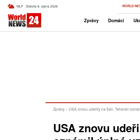
C
WORLD NE
15.7
Sobota 8. srpna 2026
Czech
Zprávy
Domácí
Ukr
Zprávy
USA znovu udeřily na Írán, Teherán ozná
USA znovu udeřil