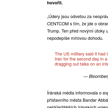
hovořil.
„Údery jsou odvetou za neoprávn
CENTCOM s tím, že jde o obrann
Trump. Ten před novými útoky u
nepodepíše mírovou dohodu.
The US military said it had 
Iran for the second day in 
dragging out talks on an in
— Bloomber
Íránská média informovala o ex
přístavního města Bandar Abbás
nejdůležitějších íránských voje