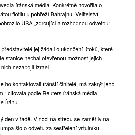
uvedla íránská média. Konkrétně hovořila o
tou flotilu u pobřeží Bahrajnu. Velitelství
ohrozilo USA „zdrcující a rozhodnou odvetou“
představitelé jej žádali o ukončení útoků, které
dle stanice nechal otevřenou možnost jejich
nich nezapojil Izrael.
 ho kontaktovali íránští činitelé, má zakrýt jeho
m,“ citovala podle Reuters íránská média
e Íránu.
hý den v řadě. V noci na středu se zaměřily na
rumpa šlo o odvetu za sestřelení vrtulníku