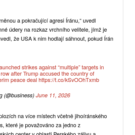
ěnou a pokračující agresi Íránu,“ uvedl
é údery na rozkaz vrchního velitele, jímž je
vedl, že USA k nim hodlají sáhnout, pokud Írán
launched strikes against “multiple” targets in
a row after Trump accused the country of
terim peace deal
https://t.co/kSvOOhTxmb
g (@business)
June 11, 2026
plozích na více místech včetně jihoíránského
, které je považováno za jedno z
nských center v oblasti Perského zálivu a