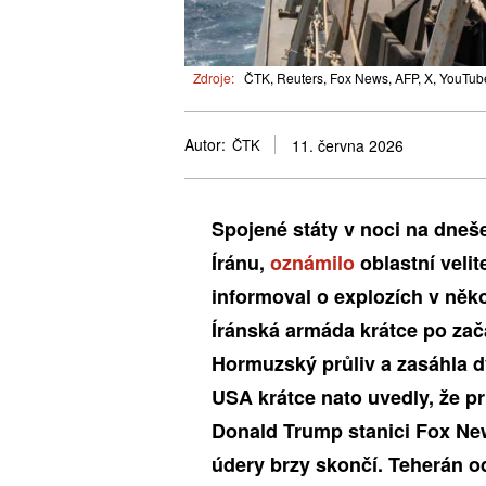
Zdroje:
ČTK, Reuters, Fox News, AFP, X, YouTube
Autor:
ČTK
11. června 2026
Spojené státy v noci na dneše
Íránu,
oznámilo
oblastní veli
informoval o explozích v něko
Íránská armáda krátce po začá
Hormuzský průliv a zasáhla dv
USA krátce nato uvedly, že pr
Donald Trump stanici Fox News
údery brzy skončí. Teherán od