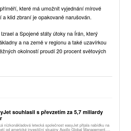
 příměří, které má umožnit vyjednání mírové
í a klid zbraní je opakovaně narušován.
zrael a Spojené státy útoky na Írán, který
ákladny a na země v regionu a také uzavírkou
ěžných okolností proudí 20 procent světových
yJet souhlasil s převzetím za 5,7 miliardy
r
ká nízkonákladová letecká společnost easyJet přijala nabídku na
etí od americké investiční skupiny Apollo Global Management.