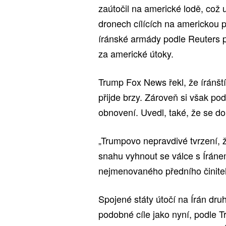
zaútočil na americké lodě, což 
dronech cílících na americkou pá
íránské armády podle Reuters p
za americké útoky.
Trump Fox News řekl, že íránští 
přijde brzy. Zároveň si však po
obnovení. Uvedl, také, že se do 
„Trumpovo nepravdivé tvrzení, že
snahu vyhnout se válce s Íráne
nejmenovaného předního činitel
Spojené státy útočí na Írán dru
podobné cíle jako nyní, podle T