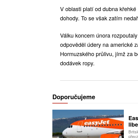
V oblasti platí od dubna křehké
dohody. To se však zatím nedař
Válku koncem února rozpoutaly I
odpověděl údery na americké z
Hormuzského průlivu, jímž za b
dodávek ropy.
Doporučujeme
Eas
libe
Brits
převz