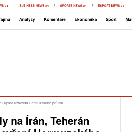
WS 24
BUSINESS NEWS 24
SPORTS NEWS 24
ESPORT NEWS 24
ajina
Analýzy
Komentáře
Ekonomika
Sport
Ma
mil úplné uzavření Hormuzského průlivu
y na Írán, Teherán