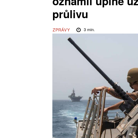
oznámil úplné u
průlivu
3
min.
ZPRÁVY