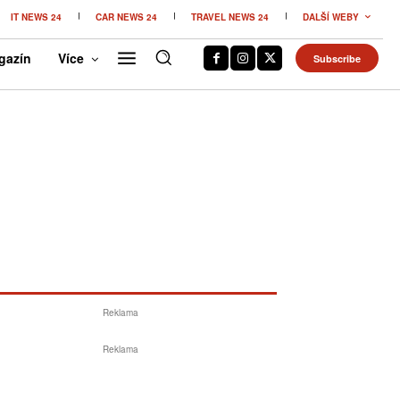
IT NEWS 24
CAR NEWS 24
TRAVEL NEWS 24
DALŠÍ WEBY
gazín
Více
Subscribe
Reklama
Reklama