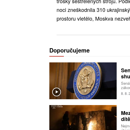
trosky sestřelených strojů. Pod
noci zneškodnila 310 ukrajinsk
prostoru vletělo, Moskva nezveř
Doporučujeme
Sen
shu
Senát
zákon
opatř
8. 8.
takz
nesch
Mez
dít
Nejmé