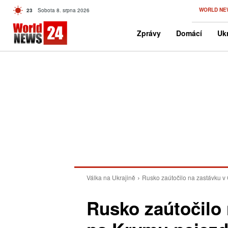
C
WORLD NE
23
Sobota 8. srpna 2026
Czech
Zprávy
Domácí
Ukr
Válka na Ukrajině
Rusko zaútočilo na zastávku v
Rusko zaútočilo 