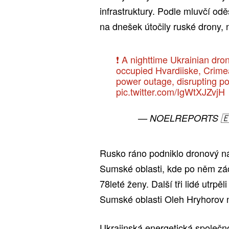
infrastruktury. Podle mluvčí odě
na dnešek útočily ruské drony,
❗️ A nighttime Ukrainian dron
occupied Hvardiiske, Crimea
power outage, disrupting pow
pic.twitter.com/IgWtXJZvjH
— NOELREPORTS 🇪
Rusko ráno podniklo dronový ná
Sumské oblasti, kde po něm zác
78leté ženy. Další tři lidé utrpěl
Sumské oblasti Oleh Hryhorov 
Ukrajinská energetická společn