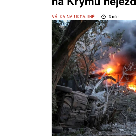
na Krymu nejezdí
3
min.
VÁLKA NA UKRAJINĚ