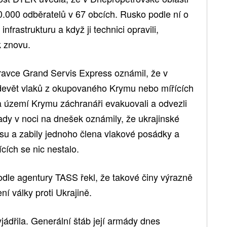
0.000 odběratelů v 67 obcích. Rusko podle ní o
nfrastrukturu a když ji technici opravili,
k znovu.
ravce Grand Servis Express oznámil, že v
 devět vlaků z okupovaného Krymu nebo mířících
 na území Krymu záchranáři evakuovali a odvezli
ady v noci na dnešek oznámily, že ukrajinské
su a zabily jednoho člena vlakové posádky a
ících se nic nestalo.
odle agentury TASS řekl, že takové činy výrazně
í války proti Ukrajině.
jádřila. Generální štáb její armády dnes