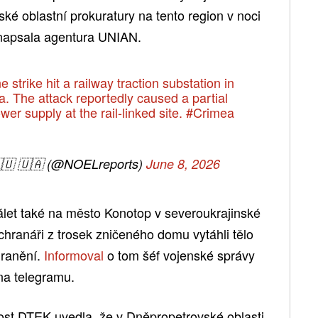
ské oblastní prokuratury na tento region v noci
 napsala agentura UNIAN.
e strike hit a railway traction substation in
. The attack reportedly caused a partial
er supply at the rail-linked site.
#Crimea
 🇺🇦 (@NOELreports)
June 8, 2026
let také na město Konotop v severoukrajinské
hranáři z trosek zničeného domu vytáhli tělo
i ranění.
Informoval
o tom šéf vojenské správy
na telegramu.
ost DTEK uvedla, že v Dněpropetrovské oblasti