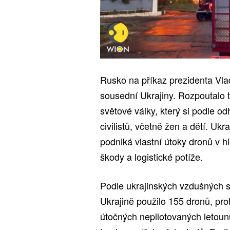
Rusko na příkaz prezidenta Vlad
sousední Ukrajiny. Rozpoutalo t
světové války, který si podle od
civilistů, včetně žen a dětí. U
podniká vlastní útoky dronů v h
škody a logistické potíže.
Podle ukrajinských vzdušných s
Ukrajině použilo 155 dronů, pro
útočných nepilotovaných letounů 