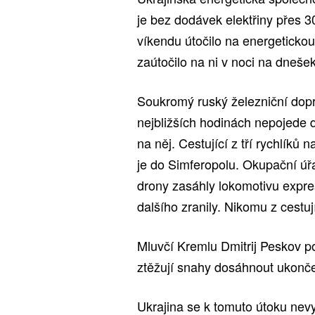
je bez dodávek elektřiny přes 3
víkendu útočilo na energetickou i
zaútočilo na ni v noci na dneše
Soukromý ruský železniční dop
nejbližších hodinách nepojede
na něj. Cestující z tří rychlíků
je do Simferopolu. Okupační úř
drony zasáhly lokomotivu expre
dalšího zranily. Nikomu z cestuj
Mluvčí Kremlu Dmitrij Peskov p
ztěžují snahy dosáhnout ukončen
Ukrajina se k tomuto útoku nevy