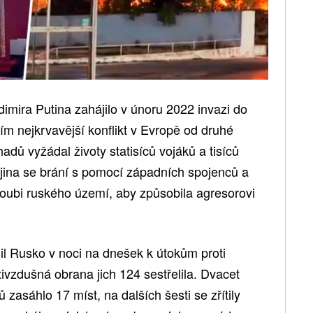
imira Putina zahájilo v únoru 2022 invazi do
ím nejkrvavější konflikt v Evropě od druhé
hadů vyžádal životy statisíců vojáků a tisíců
krajina se brání s pomocí západních spojenců a
loubi ruského území, aby způsobila agresorovi
il Rusko v noci na dnešek k útokům proti
tivzdušná obrana jich 124 sestřelila. Dvacet
zasáhlo 17 míst, na dalších šesti se zřítily