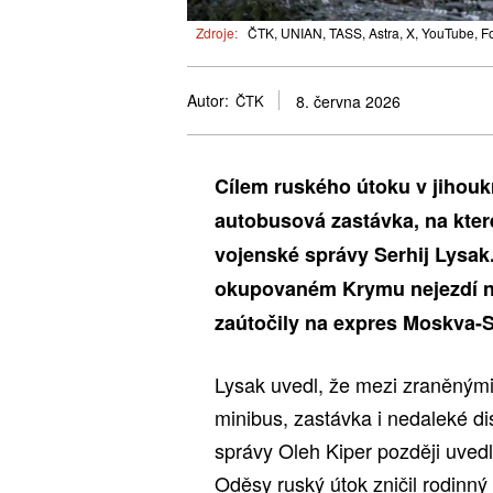
Zdroje:
ČTK, UNIAN, TASS, Astra, X, YouTube, Fo
Autor:
ČTK
8. června 2026
Cílem ruského útoku v jihouk
autobusová zastávka, na které
vojenské správy Serhij Lysak. 
okupovaném Krymu nejezdí ně
zaútočily na expres Moskva-S
Lysak uvedl, že mezi zraněnými 
minibus, zastávka i nedaleké di
správy Oleh Kiper později uvedl
Oděsy ruský útok zničil rodinný