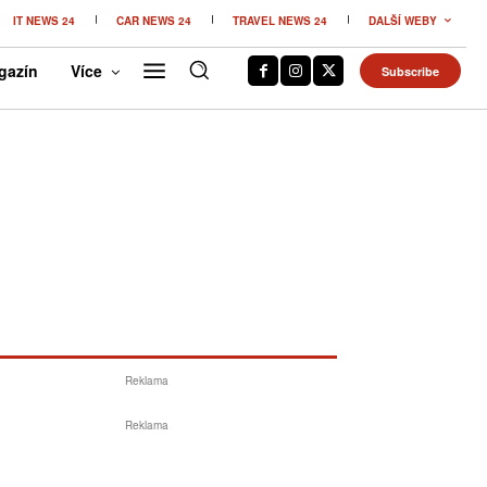
IT NEWS 24
CAR NEWS 24
TRAVEL NEWS 24
DALŠÍ WEBY
gazín
Více
Subscribe
Reklama
Reklama