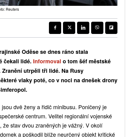
to: Reuters
rajinské Oděse se dnes ráno stala
 čekali lidé.
Informoval
o tom šéf městské
Zranění utrpěli tři lidé. Na Rusy
které vlaky poté, co v noci na dnešek drony
imferopol.
jsou dvě ženy a řidič minibusu. Poničený je
spečerské centrum. Velitel regionální vojenské
, že stav dvou zraněných je vážný. V okolí
 domek a poškodil blíže neurčený objekt kritické