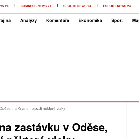
WS 24
BUSINESS NEWS 24
SPORTS NEWS 24
ESPORT NEWS 24
ajina
Analýzy
Komentáře
Ekonomika
Sport
Ma
 Oděse, na Krymu nejezdí některé vlaky
na zastávku v Oděse,