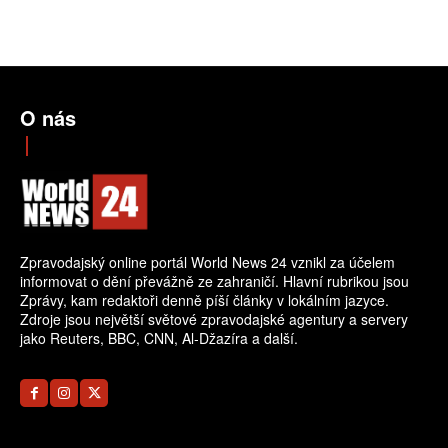
O nás
Zpravodajský online portál World News 24 vznikl za účelem
informovat o dění převážně ze zahraničí. Hlavní rubrikou jsou
Zprávy, kam redaktoři denně píší články v lokálním jazyce.
Zdroje jsou největší světové zpravodajské agentury a servery
jako Reuters, BBC, CNN, Al-Džazíra a další.