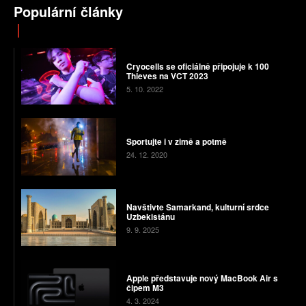
Populární články
Cryocells se oficiálně připojuje k 100
Thieves na VCT 2023
5. 10. 2022
Sportujte i v zimě a potmě
24. 12. 2020
Navštivte Samarkand, kulturní srdce
Uzbekistánu
9. 9. 2025
Apple představuje nový MacBook Air s
čipem M3
4. 3. 2024