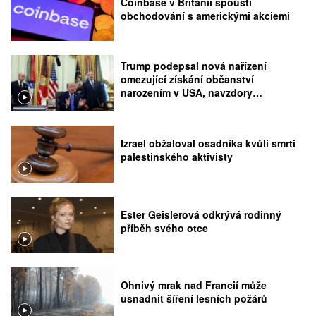
Coinbase v Británii spouští
obchodování s americkými akciemi
Trump podepsal nová nařízení
omezující získání občanství
narozením v USA, navzdory
rozhodnutí Nejvyššího soudu
Izrael obžaloval osadníka kvůli smrti
palestinského aktivisty
Ester Geislerová odkrývá rodinný
příběh svého otce
Ohnivý mrak nad Francií může
usnadnit šíření lesních požárů