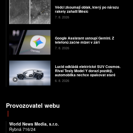
Vědci zkoumají oblak, který po nárazu
rakety zahalil Měsíc
7. 8. 2026
Google Assistant ustoupí Gemini. Z
telefonů začne mizet v září
7. 8. 2026
Lucid odkládá elektrické SUV Cosmos.
Rival Tesly Model Y dorazí později,
automobilka nechce opakovat staré
chyby
6. 8. 2026
Provozovatel webu
World News Media, s.r.o.
Rybná 716/24