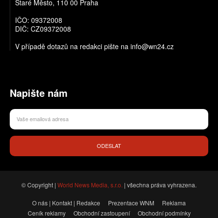
Staré Město, 110 00 Praha
IČO: 09372008
DIČ: CZ09372008
V případě dotazů na redakci pište na info@wn24.cz
Napište nám
ODESLAT
© Copyright |
World News Media, s.r.o.
| všechna práva vyhrazena.
O nás | Kontakt | Redakce
Prezentace WNM
Reklama
Ceník reklamy
Obchodní zastoupení
Obchodní podmínky