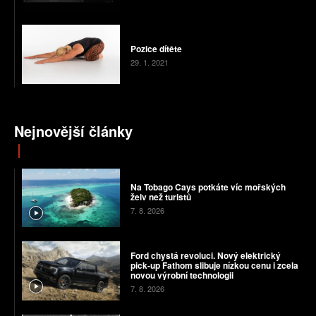
Pozice dítěte
29. 1. 2021
Nejnovější články
Na Tobago Cays potkáte víc mořských
želv než turistů
7. 8. 2026
Ford chystá revoluci. Nový elektrický
pick-up Fathom slibuje nízkou cenu i zcela
novou výrobní technologii
7. 8. 2026