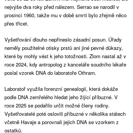
nejvýše dva roky před nálezem. Serrao se narodil v
prosinci 1960, takže mu v době smrti bylo zřejmě něco
přes třicet.
Vyšetřování dlouho nepřineslo zásadní posun. Úřady
neměly použitelné otisky prstů ani jiné pevné důkazy,
které by mohly vést k jeho totožnosti. Zlom nastal až v
roce 2024, kdy antropolog z kanceláře soudního lékaře
poslal vzorek DNA do laboratoře Othram.
Laboratoř využila forenzní genealogii, která dokáže
podle DNA zemřelého hledat jeho žijící příbuzné. V
roce 2025 se podařilo určit možné členy rodiny.
Vyšetřovatelé poté oslovili příbuzné v několika státech
včetně Havaje a porovnali jejich DNA se vzorkem z
ostatků.