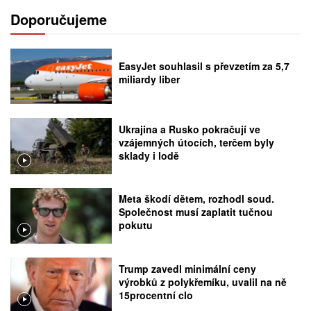
Doporučujeme
EasyJet souhlasil s převzetím za 5,7
miliardy liber
Ukrajina a Rusko pokračují ve
vzájemných útocích, terčem byly
sklady i lodě
Meta škodí dětem, rozhodl soud.
Společnost musí zaplatit tučnou
pokutu
Trump zavedl minimální ceny
výrobků z polykřemíku, uvalil na ně
15procentní clo