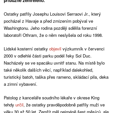
příbuzné zemřelého.
Ostatky patřily Josephu Louisovi Serraovi Jr., který
pocházel z Havaje a před zmizením pobýval ve
Washingtonu. Jeho rodina později sdělila forenzní
laboratoři Othram, že o něm neslyšela od roku 1998.
Lidské kosterní ostatky
objevil
výzkumník v červenci
2000 v odlehlé části parku podél řeky Sol Duc.
Nacházely se ve spacáku uvnitř stanu. Na místě bylo
také několik dalších věcí, například dalekohled,
turistický batoh, taška přes rameno, skládací pila, deka
a zimní vybavení.
Patolog z kanceláře soudního lékaře v okrese King
tehdy
určil
, že ostatky pravděpodobně patřily muži ve
věku 30 až 50 let. Zemřít měl nejméně šest měsíců, ale