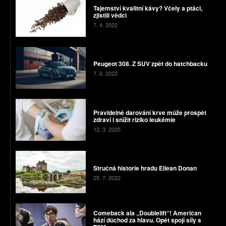
Tajemství kvalitní kávy? Včely a ptáci,
zjistili vědci
7. 4. 2022
Peugeot 308. Z SUV zpět do hatchbacku
7. 6. 2022
Pravidelné darování krve může prospět
zdraví i snížit riziko leukémie
12. 3. 2025
Stručná historie hradu Eilean Donan
25. 7. 2022
Comeback ala „Doublelift“! Američan
hází důchod za hlavu. Opět spojí síly s