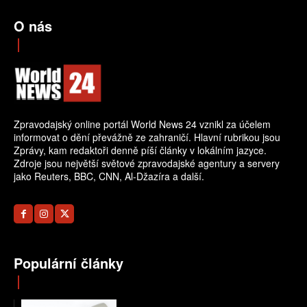
O nás
Zpravodajský online portál World News 24 vznikl za účelem
informovat o dění převážně ze zahraničí. Hlavní rubrikou jsou
Zprávy, kam redaktoři denně píší články v lokálním jazyce.
Zdroje jsou největší světové zpravodajské agentury a servery
jako Reuters, BBC, CNN, Al-Džazíra a další.
Populární články