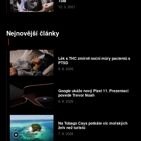
TSM
12. 3. 2021
Nejnovější články
Lék s THC zmírnil noční můry pacientů s
PTSD
8. 8. 2026
Google ukáže nový Pixel 11. Prezentaci
povede Trevor Noah
8. 8. 2026
Na Tobago Cays potkáte víc mořských
želv než turistů
7. 8. 2026