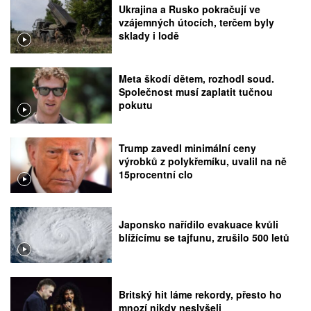
Ukrajina a Rusko pokračují ve
vzájemných útocích, terčem byly
sklady i lodě
Meta škodí dětem, rozhodl soud.
Společnost musí zaplatit tučnou
pokutu
Trump zavedl minimální ceny
výrobků z polykřemíku, uvalil na ně
15procentní clo
Japonsko nařídilo evakuace kvůli
blížícímu se tajfunu, zrušilo 500 letů
Britský hit láme rekordy, přesto ho
mnozí nikdy neslyšeli