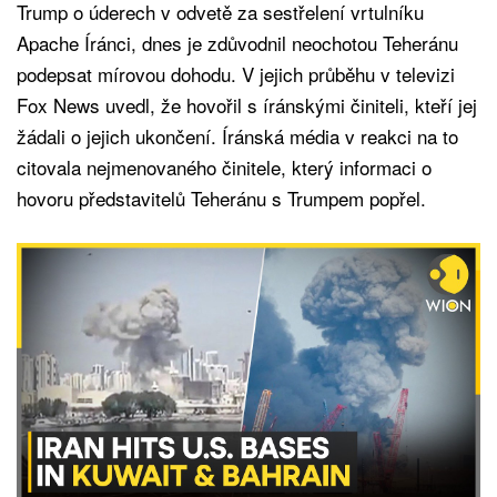
Trump o úderech v odvetě za sestřelení vrtulníku
Apache Íránci, dnes je zdůvodnil neochotou Teheránu
podepsat mírovou dohodu. V jejich průběhu v televizi
Fox News uvedl, že hovořil s íránskými činiteli, kteří jej
žádali o jejich ukončení. Íránská média v reakci na to
citovala nejmenovaného činitele, který informaci o
hovoru představitelů Teheránu s Trumpem popřel.