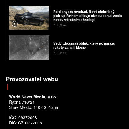
Ford chystá revoluci. Nový elektrický
pick-up Fathom slibuje nízkou cenu i zcela
novou výrobní technologii
7. 8. 2026
Vědci zkoumají oblak, který po nárazu
rakety zahalil Měsíc
7. 8. 2026
Provozovatel webu
World News Media, s.r.o.
Rybná 716/24
Staré Město, 110 00 Praha
IČO: 09372008
DIČ: CZ09372008