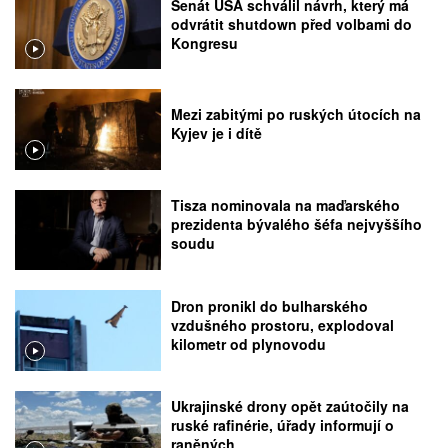
Senát USA schválil návrh, který má
odvrátit shutdown před volbami do
Kongresu
Mezi zabitými po ruských útocích na
Kyjev je i dítě
Tisza nominovala na maďarského
prezidenta bývalého šéfa nejvyššího
soudu
Dron pronikl do bulharského
vzdušného prostoru, explodoval
kilometr od plynovodu
Ukrajinské drony opět zaútočily na
ruské rafinérie, úřady informují o
raněných