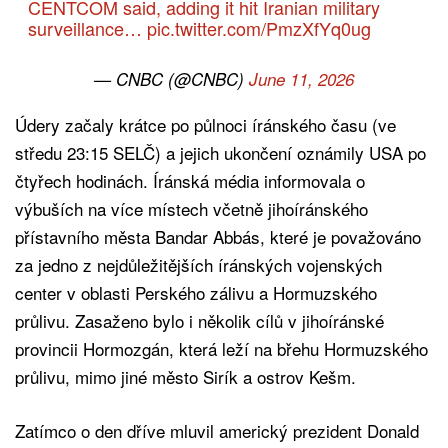
CENTCOM said, adding it hit Iranian military
surveillance…
pic.twitter.com/PmzXfYq0ug
— CNBC (@CNBC)
June 11, 2026
Údery začaly krátce po půlnoci íránského času (ve
středu 23:15 SELČ) a jejich ukončení oznámily USA po
čtyřech hodinách. Íránská média informovala o
výbuších na více místech včetně jihoíránského
přístavního města Bandar Abbás, které je považováno
za jedno z nejdůležitějších íránských vojenských
center v oblasti Perského zálivu a Hormuzského
průlivu. Zasaženo bylo i několik cílů v jihoíránské
provincii Hormozgán, která leží na břehu Hormuzského
průlivu, mimo jiné město Sirík a ostrov Kešm.
Zatímco o den dříve mluvil americký prezident Donald