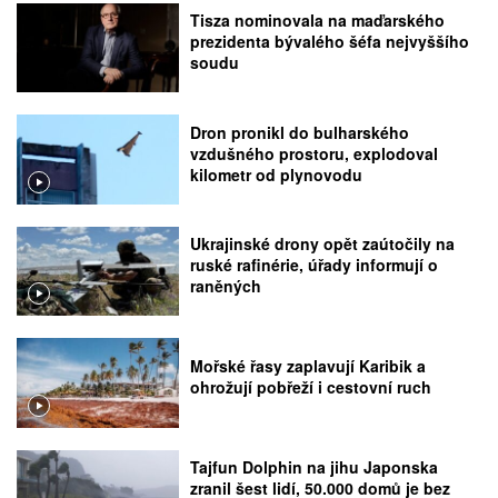
Tisza nominovala na maďarského
prezidenta bývalého šéfa nejvyššího
soudu
Dron pronikl do bulharského
vzdušného prostoru, explodoval
kilometr od plynovodu
Ukrajinské drony opět zaútočily na
ruské rafinérie, úřady informují o
raněných
Mořské řasy zaplavují Karibik a
ohrožují pobřeží i cestovní ruch
Tajfun Dolphin na jihu Japonska
zranil šest lidí, 50.000 domů je bez