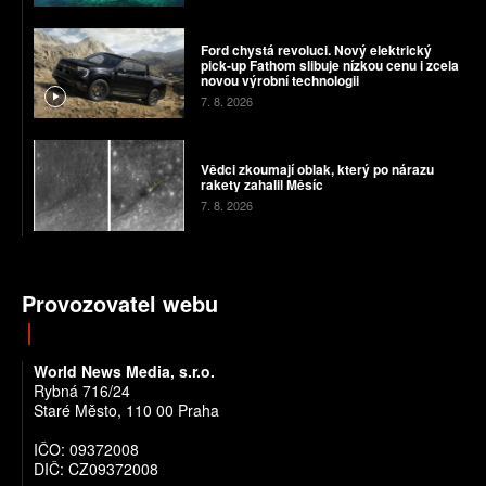
Ford chystá revoluci. Nový elektrický
pick-up Fathom slibuje nízkou cenu i zcela
novou výrobní technologii
7. 8. 2026
Vědci zkoumají oblak, který po nárazu
rakety zahalil Měsíc
7. 8. 2026
Provozovatel webu
World News Media, s.r.o.
Rybná 716/24
Staré Město, 110 00 Praha
IČO: 09372008
DIČ: CZ09372008