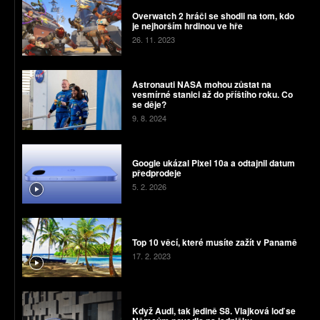
Overwatch 2 hráči se shodli na tom, kdo
je nejhorším hrdinou ve hře
26. 11. 2023
Astronauti NASA mohou zůstat na
vesmírné stanici až do příštího roku. Co
se děje?
9. 8. 2024
Google ukázal Pixel 10a a odtajnil datum
předprodeje
5. 2. 2026
Top 10 věcí, které musíte zažít v Panamě
17. 2. 2023
Když Audi, tak jedině S8. Vlajková loď se