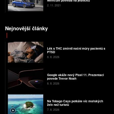
Němcům povedla na jedničku
2. 11. 2021
Nejnovější články
Lék s THC zmírnil noční můry pacientů s
PTSD
8. 8. 2026
Google ukáže nový Pixel 11. Prezentaci
povede Trevor Noah
8. 8. 2026
Na Tobago Cays potkáte víc mořských
želv než turistů
7. 8. 2026