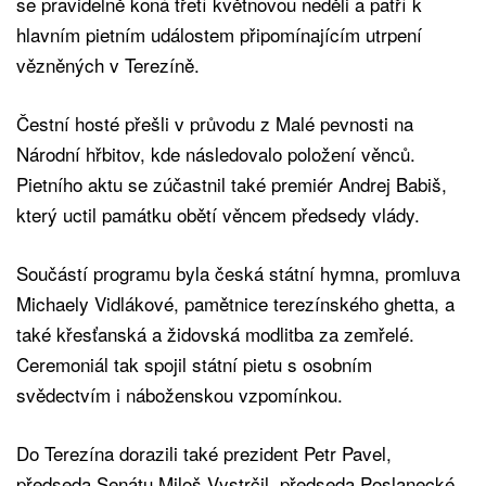
se pravidelně koná třetí květnovou neděli a patří k
hlavním pietním událostem připomínajícím utrpení
vězněných v Terezíně.
Čestní hosté přešli v průvodu z Malé pevnosti na
Národní hřbitov, kde následovalo položení věnců.
Pietního aktu se zúčastnil také premiér Andrej Babiš,
který uctil památku obětí věncem předsedy vlády.
Součástí programu byla česká státní hymna, promluva
Michaely Vidlákové, pamětnice terezínského ghetta, a
také křesťanská a židovská modlitba za zemřelé.
Ceremoniál tak spojil státní pietu s osobním
svědectvím i náboženskou vzpomínkou.
Do Terezína dorazili také prezident Petr Pavel,
předseda Senátu Miloš Vystrčil, předseda Poslanecké