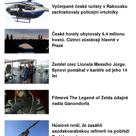
Vyčerpané české turisty v Rakousku
zachraňovaly policejní vrtulníky
České hotely ubytovaly 6,4 milionu
hostů. Cizinci zůstávají hlavně v
Praze
Zemřel otec Lionela Messiho Jorge.
Synovi pomáhal v kariéře od jeho 14
let
Filmová The Legend of Zelda údajně
našla Ganondorfa
Húsíové tvrdí, že zasáhli
saúdskoarabskou rafinerii na pobřeží