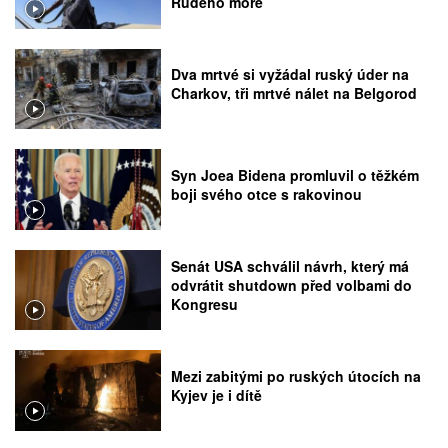
Rudého moře
Dva mrtvé si vyžádal ruský úder na
Charkov, tři mrtvé nálet na Belgorod
Syn Joea Bidena promluvil o těžkém
boji svého otce s rakovinou
Senát USA schválil návrh, který má
odvrátit shutdown před volbami do
Kongresu
Mezi zabitými po ruských útocích na
Kyjev je i dítě