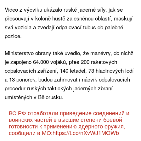
Video z výcviku ukázalo ruské jaderné síly, jak se
přesouvají v koloně hustě zalesněnou oblastí, maskují
svá vozidla a zvedají odpalovací tubus do palebné
pozice.
Ministerstvo obrany také uvedlo, že manévry, do nichž
je zapojeno 64.000 vojáků, přes 200 raketových
odpalovacích zařízení, 140 letadel, 73 hladinových lodí
a 13 ponorek, budou zahrnovat i nácvik odpalovacích
procedur ruských taktických jaderných zbraní
umístěných v Bělorusku.
ВС РФ отработали приведение соединений и
воинских частей в высшие степени боевой
готовности к применению ядерного оружия,
сообщили в МО:
https://t.co/nXvWJ1MOWb