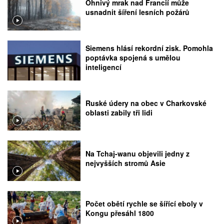
Ohnivý mrak nad Francií může
usnadnit šíření lesních požárů
Siemens hlásí rekordní zisk. Pomohla
poptávka spojená s umělou
inteligencí
Ruské údery na obec v Charkovské
oblasti zabily tři lidi
Na Tchaj-wanu objevili jedny z
nejvyšších stromů Asie
Počet obětí rychle se šířící eboly v
Kongu přesáhl 1800