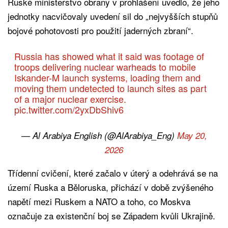
Ruské ministerstvo obrany v prohlášení uvedlo, že jeho
jednotky nacvičovaly uvedení sil do „nejvyšších stupňů
bojové pohotovosti pro použití jaderných zbraní“.
Russia has showed what it said was footage of
troops delivering nuclear warheads to mobile
Iskander-M launch systems, loading them and
moving them undetected to launch sites as part
of a major nuclear exercise.
pic.twitter.com/2yxDbShiv6
— Al Arabiya English (@AlArabiya_Eng)
May 20,
2026
Třídenní cvičení, které začalo v úterý a odehrává se na
území Ruska a Běloruska, přichází v době zvýšeného
napětí mezi Ruskem a NATO a toho, co Moskva
označuje za existenční boj se Západem kvůli Ukrajině.