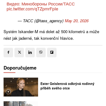
Видео: Минобороны России/ТАСС
pic.twitter.com/qTZpmrFpIe
— ТАСС (@tass_agency)
May 20, 2026
Systém Iskander-M má dolet až 500 kilometrů a může
nést jak jaderné, tak konvenční hlavice.
Doporučujeme
Ester Geislerová odkrývá rodinný
příběh svého otce