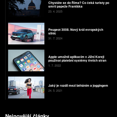
Chystáte se do Říma? Co čeká turisty po
smrti papeže Františka
23. 4. 2025
Peugeot 3008. Nový král evropských
silnic
31. 7. 2024
Apple umožnil aplikacím v Jižní Koreji
používat platební systémy třetích stran
1. 7. 2022
Jaký je rozdíl mezi běháním a joggingem
24. 5. 2021
Nejnovější články