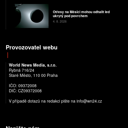
Otřesy na Měsíci mohou odhalit led
ukrytý pod povrchem
4. 8. 2026
Provozovatel webu
World News Media, s.r.o.
Rybná 716/24
Staré Město, 110 00 Praha
IČO: 09372008
DIČ: CZ09372008
V případě dotazů na redakci pište na info@wn24.cz