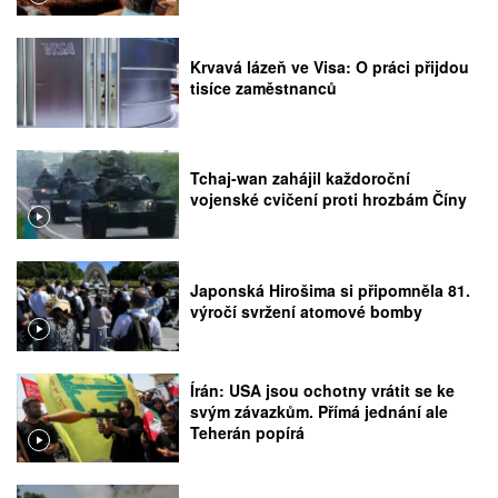
Krvavá lázeň ve Visa: O práci přijdou
tisíce zaměstnanců
Tchaj-wan zahájil každoroční
vojenské cvičení proti hrozbám Číny
Japonská Hirošima si připomněla 81.
výročí svržení atomové bomby
Írán: USA jsou ochotny vrátit se ke
svým závazkům. Přímá jednání ale
Teherán popírá