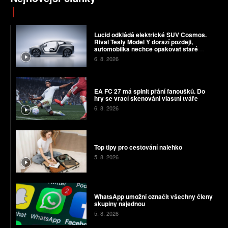
Lucid odkládá elektrické SUV Cosmos.
Rival Tesly Model Y dorazí později,
automobilka nechce opakovat staré
chyby
6. 8. 2026
EA FC 27 má splnit přání fanoušků. Do
hry se vrací skenování vlastní tváře
6. 8. 2026
Top tipy pro cestování nalehko
5. 8. 2026
WhatsApp umožní označit všechny členy
skupiny najednou
5. 8. 2026