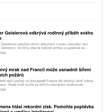
er Geislerová odkrývá rodinný příběh svého
e
 Geislerová natočila intimní dokument o svém zesnulém otci
 Geislerovi. Ve filmu otevírá rodinné archivy a společně se
ou Aňou skládá portrét talentovaného muže, který měl v sobě
 2026
st i temnější stránku.
ivý mrak nad Francií může usnadnit šíření
ních požárů
hlé lesní požáry na jihozápadě Francie dál ohrožují okolí města
aux. Úřady kvůli rychle se šířícím plamenům evakuovaly
itisíce lidí a nevylučují ani další rozšiřování bezpečnostních
 2026
ení. Hasiči zároveň čelí neobvyklému jevu, který podle nich
ci výrazně komplikuje. Nad požáry se totiž vytvořily takzvané
umulonimby, tedy oblaka vznikající přímo působením intenzivního
.
mens hlásí rekordní zisk. Pomohla poptávka
jená s umělou inteligencí