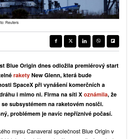
to: Reuters
 Blue Origin dnes odložila premiérový start
telné
rakety
New Glenn, která bude
nosti SpaceX při vynášení komerčních a
dráhu i mimo ni. Firma na síti X
oznámila
, že
 se subsystémem na raketovém nosiči.
sný, problémem je navíc nepříznivé počasí.
ského mysu Canaveral společnost Blue Origin v