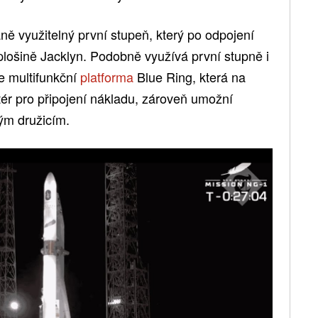
 využitelný první stupeň, který po odpojení
lošině Jacklyn. Podobně využívá první stupně i
e multifunkční
platforma
Blue Ring, která na
tér pro připojení nákladu, zároveň umožní
ným družicím.