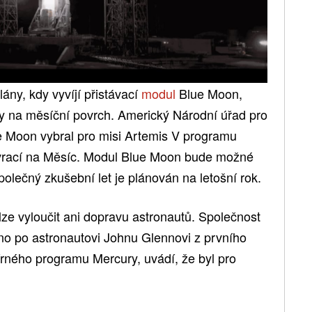
ány, kdy vyvíjí přistávací
modul
Blue Moon,
uty na měsíční povrch. Americký Národní úřad pro
ue Moon vybral pro misi Artemis V programu
vrací na Měsíc. Modul Blue Moon bude možné
polečný zkušební let je plánován na letošní rok.
ze vyloučit ani dopravu astronautů. Společnost
éno po astronautovi Johnu Glennovi z prvního
rného programu Mercury, uvádí, že byl pro