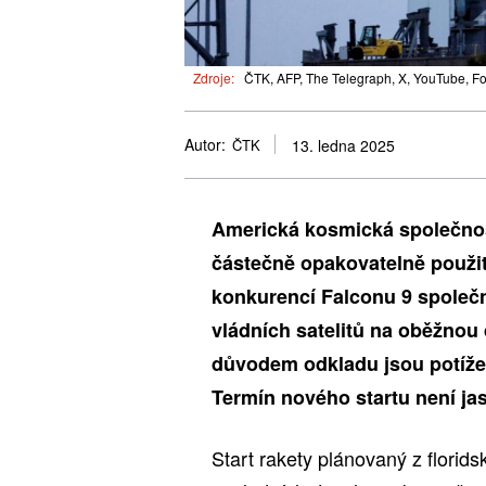
Zdroje:
ČTK, AFP, The Telegraph, X, YouTube, Fo
Autor:
ČTK
13. ledna 2025
Americká kosmická společnost
částečně opakovatelně použi
konkurencí Falconu 9 společ
vládních satelitů na oběžnou 
důvodem odkladu jsou potíže
Termín nového startu není ja
Start rakety plánovaný z florid