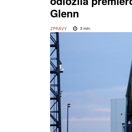
odložila premiér
Glenn
3
min.
ZPRÁVY