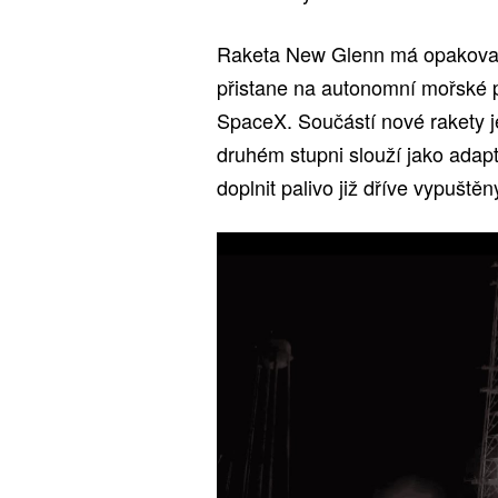
Raketa New Glenn má opakovaně
přistane na autonomní mořské p
SpaceX. Součástí nové rakety j
druhém stupni slouží jako adap
doplnit palivo již dříve vypuště