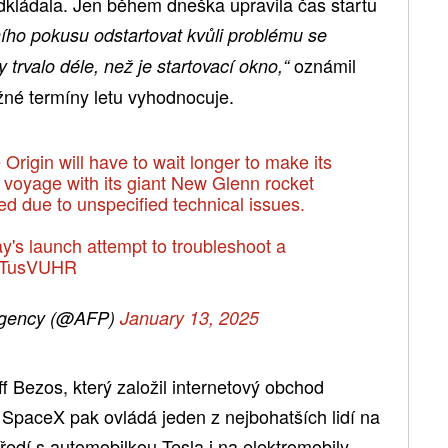
kládala. Jen během dneška upravila čas startu
ho pokusu odstartovat kvůli problému se
oznámil
trvalo déle, než je startovací okno,“
žné termíny letu vyhodnocuje.
Origin will have to wait longer to make its
 voyage with its giant New Glenn rocket
ed due to unspecified technical issues.
's launch attempt to troubleshoot a
KjITusVUHR
gency (@AFP)
January 13, 2025
eff Bezos, který založil internetový obchod
SpaceX pak ovládá jeden z nejbohatších lidí na
ředí s automobilkou Tesla i na elektromobily