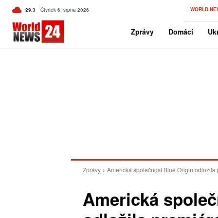
C
WORLD NE
29.3
Čtvrtek 6. srpna 2026
Czech
Zprávy
Domácí
Ukr
Zprávy
Americká společnost Blue Origin odložila
Americká společ