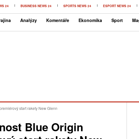
WS 24
BUSINESS NEWS 24
SPORTS NEWS 24
ESPORT NEWS 24
ajina
Analýzy
Komentáře
Ekonomika
Sport
Ma
 premiérový start rakety New Glenn
nost Blue Origin