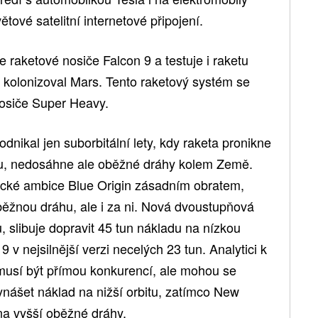
ětové satelitní internetové připojení.
 raketové nosiče Falcon 9 a testuje i raketu
d kolonizoval Mars. Tento raketový systém se
nosiče Super Heavy.
nikal jen suborbitální lety, kdy raketa pronikne
íru, nedosáhne ale oběžné dráhy kolem Země.
cké ambice Blue Origin zásadním obratem,
běžnou dráhu, ale i za ni. Nová dvoustupňová
, slibuje dopravit 45 tun nákladu na nízkou
v nejsilnější verzi necelých 23 tun. Analytici k
musí být přímou konkurencí, ale mohou se
ynášet náklad na nižší orbitu, zatímco New
na vyšší oběžné dráhy.