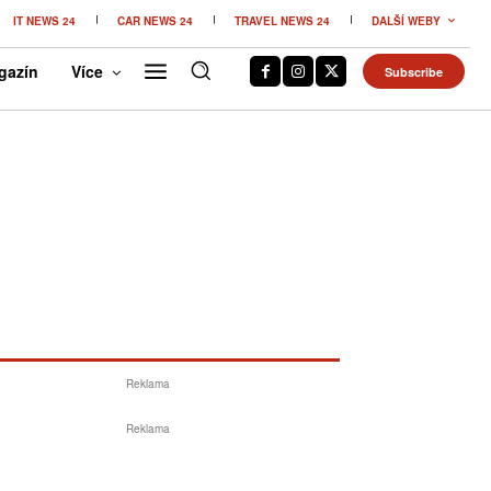
IT NEWS 24
CAR NEWS 24
TRAVEL NEWS 24
DALŠÍ WEBY
gazín
Více
Subscribe
Reklama
Reklama