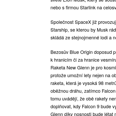
nebo s firmou Starlink na celosv
Společnost SpaceX již provozuje
Starship, se kterou by Musk rá
skládá ze stejnojmenné lodi a 
Bezosův Blue Origin doposud pod
k hranicím či za hranice vesm
Raketa New Glenn je pro kosmi
protože umožní lety nejen na o
raketa, která je vysoká 98 metrů
oběžnou dráhu, zatímco Falcon 9 
tomu uvádějí, že obě rakety ne
doplňovat, kdy Falcon 9 bude v
Glenn díky nosnosti bude létat 