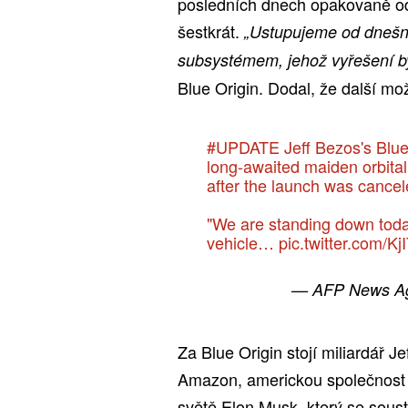
posledních dnech opakovaně od
šestkrát.
„Ustupujeme od dnešní
subsystémem, jehož vyřešení by 
Blue Origin. Dodal, že další mo
#UPDATE
Jeff Bezos's Blue 
long-awaited maiden orbital
after the launch was cancel
"We are standing down today
vehicle…
pic.twitter.com/
— AFP News A
Za Blue Origin stojí miliardář J
Amazon, americkou společnost 
světě Elon Musk, který se soust