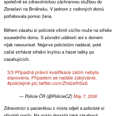
společně se zdravotnickou záchrannou službou do
Zbraslavi na Brněnsku. V jednom z rodinných domů
potřebovala pomoc žena.
Během zásahu si policisté všimli cizího muže na střeše
sousedního domu. S původní událostí ani s domem
nijak nesouvisel. Nejprve policistům nadával, poté
začal strhávat střešní krytinu a házet tašky po
zasahujících.
3/3 Případná právní kvalifikace zatím nebyla
stanovena. Případem se nadále zabýváme.
#policiejmk
pic.twitter.com/ZhdzefhSsS
— Policie ČR (@PolicieCZ)
May 7, 2026
Zdravotníci s pacientkou z místa odjeli a policisté si
přivolali posily. Na místo dorazila také zásahová