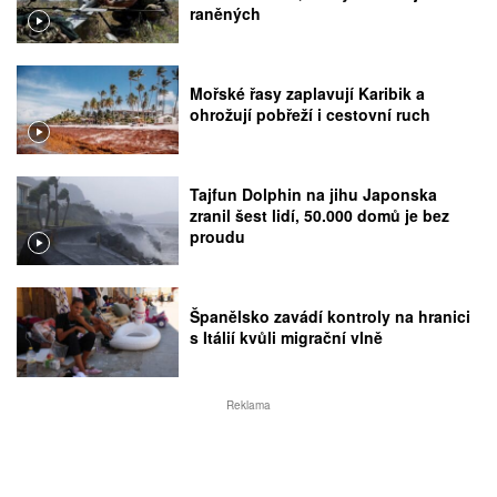
raněných
Mořské řasy zaplavují Karibik a
ohrožují pobřeží i cestovní ruch
Tajfun Dolphin na jihu Japonska
zranil šest lidí, 50.000 domů je bez
proudu
Španělsko zavádí kontroly na hranici
s Itálií kvůli migrační vlně
Reklama