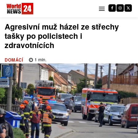
Agresivní muž házel ze střechy
tašky po policistech i
zdravotnících
1
min.
DOMÁCÍ