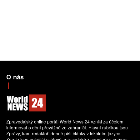
O nás
Zpravodajský online portál World News 24 vznikl za účelem
informovat o dění převážně ze zahraničí. Hlavní rubrikou jsou
Zprávy, kam redaktoři denně píší články v lokálním jazyce.
Zdroje jsou největší světové zpravodajské agentury a servery