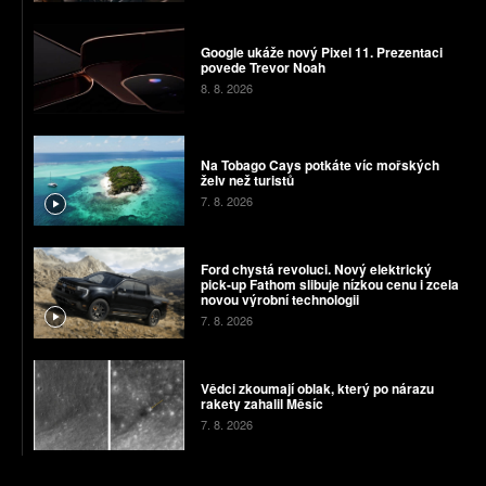
Google ukáže nový Pixel 11. Prezentaci
povede Trevor Noah
8. 8. 2026
Na Tobago Cays potkáte víc mořských
želv než turistů
7. 8. 2026
Ford chystá revoluci. Nový elektrický
pick-up Fathom slibuje nízkou cenu i zcela
novou výrobní technologii
7. 8. 2026
Vědci zkoumají oblak, který po nárazu
rakety zahalil Měsíc
7. 8. 2026