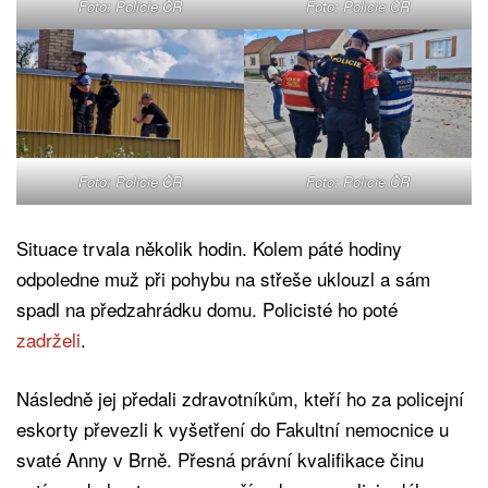
Foto: Policie ČR
Foto: Policie ČR
Foto: Policie ČR
Foto: Policie ČR
Situace trvala několik hodin. Kolem páté hodiny
odpoledne muž při pohybu na střeše uklouzl a sám
spadl na předzahrádku domu. Policisté ho poté
zadrželi
.
Následně jej předali zdravotníkům, kteří ho za policejní
eskorty převezli k vyšetření do Fakultní nemocnice u
svaté Anny v Brně. Přesná právní kvalifikace činu