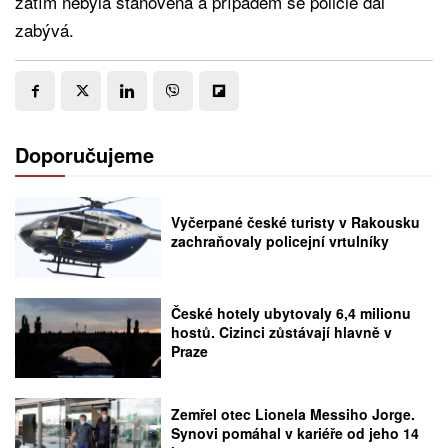
zatím nebyla stanovena a případem se policie dál
zabývá.
Doporučujeme
Vyčerpané české turisty v Rakousku
zachraňovaly policejní vrtulníky
České hotely ubytovaly 6,4 milionu
hostů. Cizinci zůstávají hlavně v
Praze
Zemřel otec Lionela Messiho Jorge.
Synovi pomáhal v kariéře od jeho 14