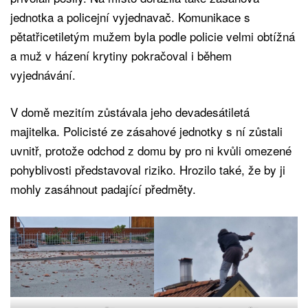
jednotka a policejní vyjednavač. Komunikace s
pětatřicetiletým mužem byla podle policie velmi obtížná
a muž v házení krytiny pokračoval i během
vyjednávání.
V domě mezitím zůstávala jeho devadesátiletá
majitelka. Policisté ze zásahové jednotky s ní zůstali
uvnitř, protože odchod z domu by pro ni kvůli omezené
pohyblivosti představoval riziko. Hrozilo také, že by ji
mohly zasáhnout padající předměty.