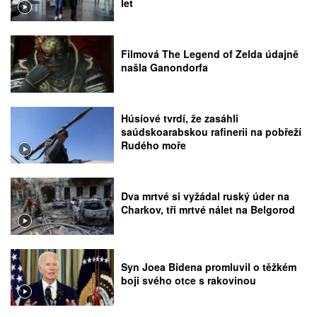
let
Filmová The Legend of Zelda údajně
našla Ganondorfa
Húsíové tvrdí, že zasáhli
saúdskoarabskou rafinerii na pobřeží
Rudého moře
Dva mrtvé si vyžádal ruský úder na
Charkov, tři mrtvé nálet na Belgorod
Syn Joea Bidena promluvil o těžkém
boji svého otce s rakovinou