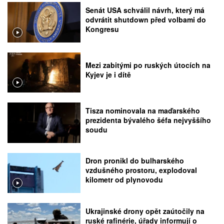
Senát USA schválil návrh, který má
odvrátit shutdown před volbami do
Kongresu
Mezi zabitými po ruských útocích na
Kyjev je i dítě
Tisza nominovala na maďarského
prezidenta bývalého šéfa nejvyššího
soudu
Dron pronikl do bulharského
vzdušného prostoru, explodoval
kilometr od plynovodu
Ukrajinské drony opět zaútočily na
ruské rafinérie, úřady informují o