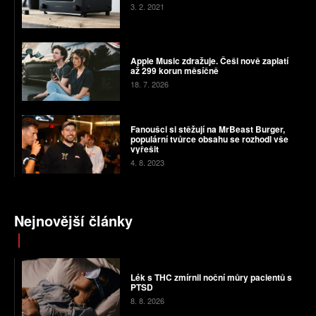
3. 2. 2021
Apple Music zdražuje. Češi nově zaplatí
až 299 korun měsíčně
18. 7. 2026
Fanoušci si stěžují na MrBeast Burger,
populární tvůrce obsahu se rozhodl vše
vyřešit
4. 8. 2023
Nejnovější články
Lék s THC zmírnil noční můry pacientů s
PTSD
8. 8. 2026