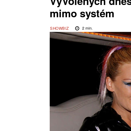
VyVolených dnes 
mimo systém
2
min.
SHOWBIZ