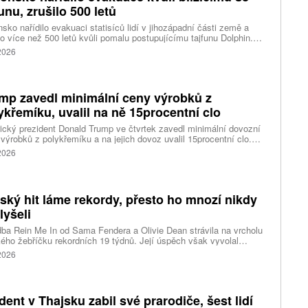
funu, zrušilo 500 letů
sko nařídilo evakuaci statisíců lidí v jihozápadní části země a
lo více než 500 letů kvůli pomalu postupujícímu tajfunu Dolphin.
 meteorologů přinese tajfun do oblasti silný vítr, prudký déšť a
 2026
é vlny, píše agentura Reuters. Dolphin je tajfunem první, tedy
abší kategorie s maximální rychlostí větru 144 kilometrů v hodině
árazy dosahujícími téměř 200 kilometrů v hodině. Blíží se k
ci ostrovů mezi oblasti Kjúšú a prefekturou Okinawa, uvedla
mp zavedl minimální ceny výrobků z
ská meteorologická agentura (JMA).
ykřemíku, uvalil na ně 15procentní clo
cký prezident Donald Trump ve čtvrtek zavedl minimální dovozní
výrobků z polykřemíku a na jejich dovoz uvalil 15procentní clo.
řemík se používá při výrobě polovodičů a je hlavní složkou
 2026
oltaických panelů, jeho největším světovým producentem je Čína.
 chce opatřeními podpořit domácí dodavatelské řetězce pro
u čipů a solárních panelů, a posílit tak pozici Spojených států v
ření s Čínou v oblasti umělé inteligence (AI) a energetiky, uvedla
tský hit láme rekordy, přesto ho mnozí nikdy
ura Reuters.
lyšeli
ba Rein Me In od Sama Fendera a Olivie Dean strávila na vrcholu
kého žebříčku rekordních 19 týdnů. Její úspěch však vyvolal
anou reakci. Řada lidí tvrdí, že píseň nikdy neslyšela. Hudební
 2026
se totiž rozdělil do menších skupin, které poslouchají úplně jiné
dent v Thajsku zabil své prarodiče, šest lidí