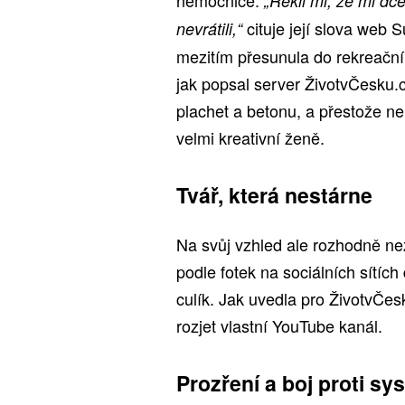
„Řekli mi, že mi dc
cituje její slova web 
nevrátili,“
mezitím přesunula do rekreační 
jak popsal server ŽivotvČesku.
plachet a betonu, a přestože n
velmi kreativní ženě.
Tvář, která nestárne
Na svůj vzhled ale rozhodně nez
podle fotek na sociálních sítích 
culík. Jak uvedla pro ŽivotvČes
rozjet vlastní YouTube kanál.
Prozření a boj proti sy