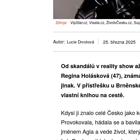
Zdroje:
VipStar.cz, Vlasta.cz, ŽivotvČesku.cz, Su
Autor:
Lucie Drvotová
25. března 2025
Od skandálů v reality show a
Regina Holásková (47), známá
jinak. V přístřešku u Brněnsk
vlastní knihou na cestě.
Kdysi ji znalo celé Česko jako k
Provokovala, hádala se a bavil
jménem Agia a vede život, kter