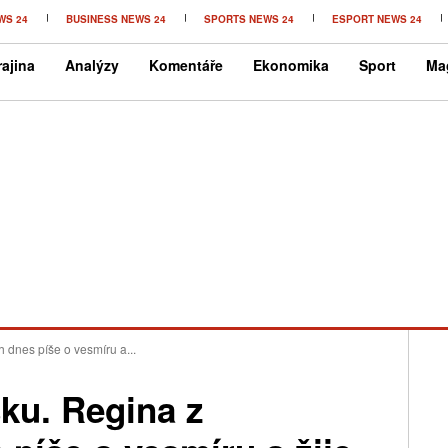
WS 24
BUSINESS NEWS 24
SPORTS NEWS 24
ESPORT NEWS 24
ajina
Analýzy
Komentáře
Ekonomika
Sport
Ma
h dnes píše o vesmíru a...
šku. Regina z