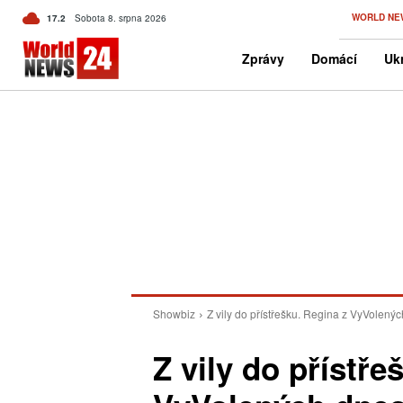
C
WORLD NE
17.2
Sobota 8. srpna 2026
Czech
Zprávy
Domácí
Ukr
Showbiz
Z vily do přístřešku. Regina z VyVolenýc
Z vily do přístře