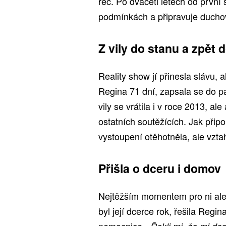
řeč. Po dvaceti letech od první 
podmínkách a připravuje duchov
Z vily do stanu a zpět d
Reality show jí přinesla slávu, 
Regina 71 dní, zapsala se do pa
vily se vrátila i v roce 2013, a
ostatních soutěžících. Jak přip
vystoupení otěhotněla, ale vzta
Přišla o dceru i domov
Nejtěžším momentem pro ni ale 
byl její dcerce rok, řešila Regi
nemocnice.