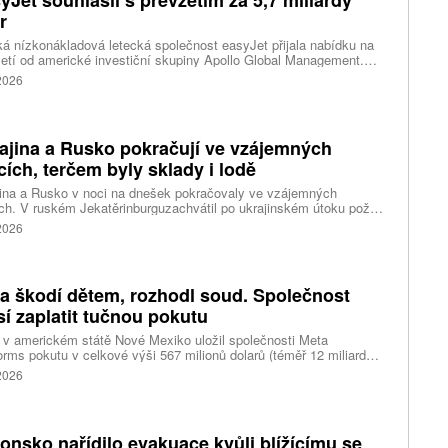
yJet souhlasil s převzetím za 5,7 miliardy
r
ká nízkonákladová letecká společnost easyJet přijala nabídku na
etí od americké investiční skupiny Apollo Global Management.
akce oceňuje aerolinku na 5,7 miliardy liber, tedy přibližně 162
 2026
rd korun.
ajina a Rusko pokračují ve vzájemných
cích, terčem byly sklady i lodě
ina a Rusko v noci na dnešek pokračovaly ve vzájemných
ch. V ruském Jekatěrinburguzachvátil po ukrajinském útoku požár
tické centrum ruského internetového prodejce Wildberries.
 2026
čnost o tom informovala bez podrobností na síti Telegram.
k ruské dronové útoky podle ukrajinských úřadů způsobily požár
ělských skladů v obci Balaklija v Charkovské oblasti na východě
iny, napsal Reuters.
a škodí dětem, rozhodl soud. Společnost
í zaplatit tučnou pokutu
v americkém státě Nové Mexiko uložil společnosti Meta
orms pokutu v celkové výši 567 milionů dolarů (téměř 12 miliard
) za újmu, kterou její platformy Facebook a Instagram působí
 2026
ým lidem. Firma musí změnit způsob ověřování věku.
onsko nařídilo evakuace kvůli blížícímu se