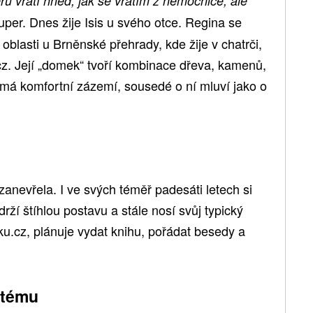
eru vrátí hned, jak se vrátím z nemocnice, ale
Super. Dnes žije Isis u svého otce. Regina se
oblasti u Brněnské přehrady, kde žije v chatrči,
cz. Její „domek“ tvoří kombinace dřeva, kamenů,
emá komfortní zázemí, sousedé o ní mluví jako o
anevřela. I ve svých téměř padesáti letech si
drží štíhlou postavu a stále nosí svůj typický
ku.cz, plánuje vydat knihu, pořádat besedy a
stému