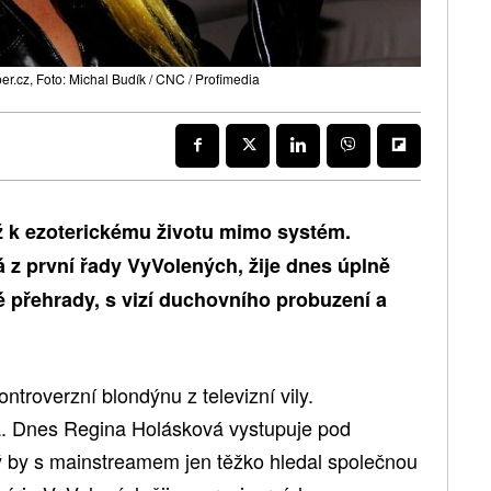
per.cz, Foto: Michal Budík / CNC / Profimedia
ž k ezoterickému životu mimo systém.
 z první řady VyVolených, žije dnes úplně
é přehrady, s vizí duchovního probuzení a
ontroverzní blondýnu z televizní vily.
a. Dnes Regina Holásková vystupuje pod
ý by s mainstreamem jen těžko hledal společnou