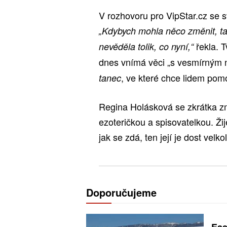
V rozhovoru pro VipStar.cz se s
„Kdybych mohla něco změnit, ta
řekla. T
nevěděla tolik, co nyní,“
dnes vnímá věci „s vesmírným 
, ve které chce lidem pomoc
tanec
Regina Holásková se zkrátka zm
ezoteričkou a spisovatelkou. Ži
jak se zdá, ten její je dost velko
Doporučujeme