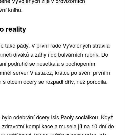
série VyVolených žije v provizorních
ní knihu.
o reality
ale také pády. V první řadě VyVolených strávila
měti diváků a záhy i do bulvárních rubrik. Do
le ani podruhé se nesetkala s pochopením
omněl server Vlasta.cz, krátce po svém prvním
h s otcem dcery se rozpadl dřív, než porodila.
bylo odebrání dcery Isis Paoly sociálkou. Když
na zdravotní komplikace a musela jít na 10 dní do