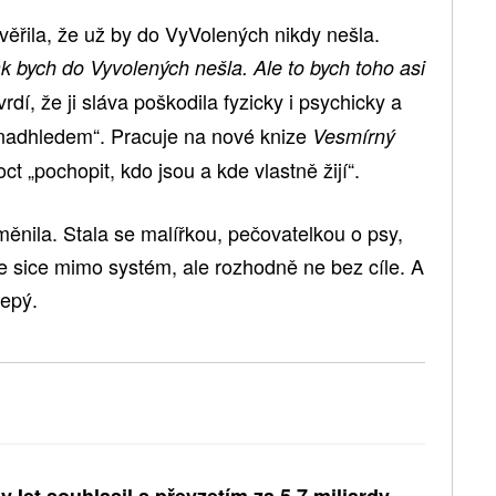
věřila, že už by do VyVolených nikdy nešla.
k bych do Vyvolených nešla. Ale to bych toho asi
vrdí, že ji sláva poškodila fyzicky i psychicky a
nadhledem“. Pracuje na nové knize
Vesmírný
t „pochopit, kdo jsou a kde vlastně žijí“.
ěnila. Stala se malířkou, pečovatelkou o psy,
je sice mimo systém, ale rozhodně ne bez cíle. A
lepý.