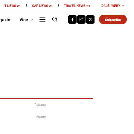
IT NEWS 24
CAR NEWS 24
TRAVEL NEWS 24
DALŠÍ WEBY
gazín
Více
Subscribe
Reklama
Reklama