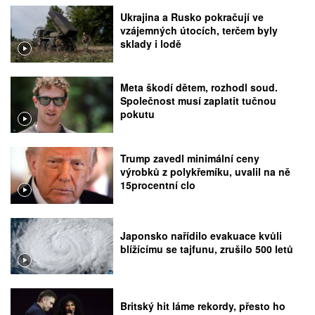
Ukrajina a Rusko pokračují ve
vzájemných útocích, terčem byly
sklady i lodě
Meta škodí dětem, rozhodl soud.
Společnost musí zaplatit tučnou
pokutu
Trump zavedl minimální ceny
výrobků z polykřemíku, uvalil na ně
15procentní clo
Japonsko nařídilo evakuace kvůli
blížícímu se tajfunu, zrušilo 500 letů
Britský hit láme rekordy, přesto ho