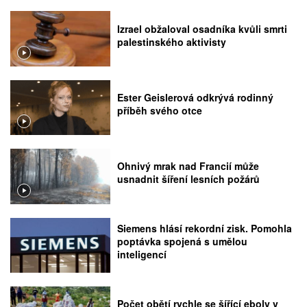
Izrael obžaloval osadníka kvůli smrti
palestinského aktivisty
Ester Geislerová odkrývá rodinný
příběh svého otce
Ohnivý mrak nad Francií může
usnadnit šíření lesních požárů
Siemens hlásí rekordní zisk. Pomohla
poptávka spojená s umělou
inteligencí
Počet obětí rychle se šířící eboly v