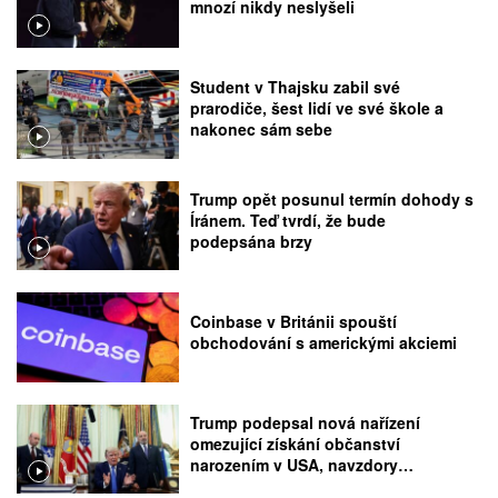
mnozí nikdy neslyšeli
Student v Thajsku zabil své
prarodiče, šest lidí ve své škole a
nakonec sám sebe
Trump opět posunul termín dohody s
Íránem. Teď tvrdí, že bude
podepsána brzy
Coinbase v Británii spouští
obchodování s americkými akciemi
Trump podepsal nová nařízení
omezující získání občanství
narozením v USA, navzdory
rozhodnutí Nejvyššího soudu