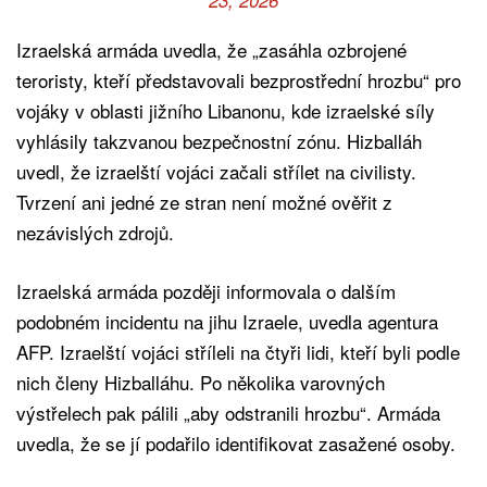
Izraelská armáda uvedla, že „zasáhla ozbrojené
teroristy, kteří představovali bezprostřední hrozbu“ pro
vojáky v oblasti jižního Libanonu, kde izraelské síly
vyhlásily takzvanou bezpečnostní zónu. Hizballáh
uvedl, že izraelští vojáci začali střílet na civilisty.
Tvrzení ani jedné ze stran není možné ověřit z
nezávislých zdrojů.
Izraelská armáda později informovala o dalším
podobném incidentu na jihu Izraele, uvedla agentura
AFP. Izraelští vojáci stříleli na čtyři lidi, kteří byli podle
nich členy Hizballáhu. Po několika varovných
výstřelech pak pálili „aby odstranili hrozbu“. Armáda
uvedla, že se jí podařilo identifikovat zasažené osoby.