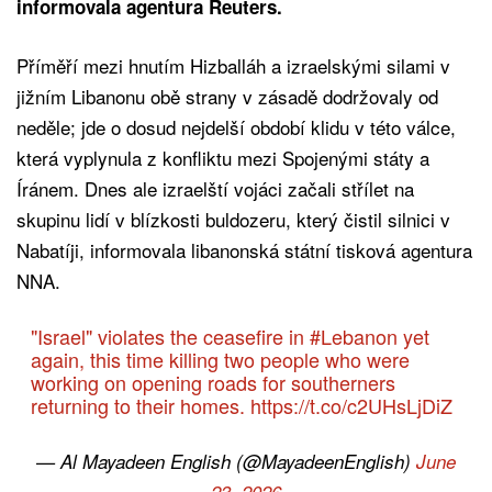
informovala agentura Reuters.
Příměří mezi hnutím Hizballáh a izraelskými silami v
jižním Libanonu obě strany v zásadě dodržovaly od
neděle; jde o dosud nejdelší období klidu v této válce,
která vyplynula z konfliktu mezi Spojenými státy a
Íránem. Dnes ale izraelští vojáci začali střílet na
skupinu lidí v blízkosti buldozeru, který čistil silnici v
Nabatíji, informovala libanonská státní tisková agentura
NNA.
"Israel" violates the ceasefire in
#Lebanon
yet
again, this time killing two people who were
working on opening roads for southerners
returning to their homes.
https://t.co/c2UHsLjDiZ
— Al Mayadeen English (@MayadeenEnglish)
June
23, 2026