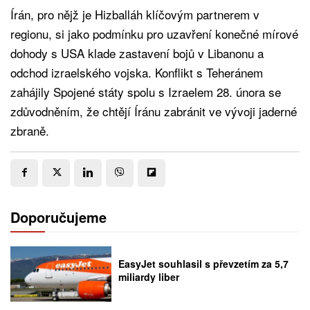
Írán, pro nějž je Hizballáh klíčovým partnerem v
regionu, si jako podmínku pro uzavření konečné mírové
dohody s USA klade zastavení bojů v Libanonu a
odchod izraelského vojska. Konflikt s Teheránem
zahájily Spojené státy spolu s Izraelem 28. února se
zdůvodněním, že chtějí Íránu zabránit ve vývoji jaderné
zbraně.
Doporučujeme
EasyJet souhlasil s převzetím za 5,7
miliardy liber