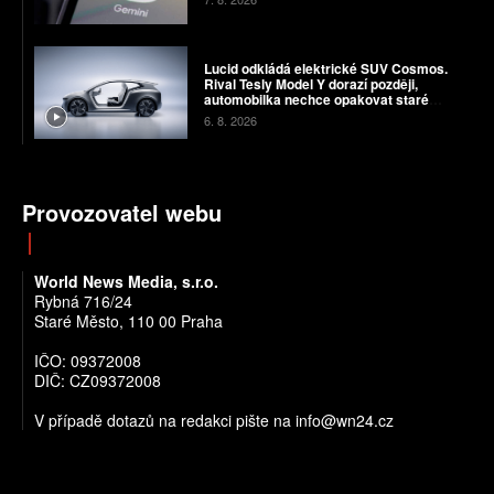
Lucid odkládá elektrické SUV Cosmos.
Rival Tesly Model Y dorazí později,
automobilka nechce opakovat staré
chyby
6. 8. 2026
Provozovatel webu
World News Media, s.r.o.
Rybná 716/24
Staré Město, 110 00 Praha
IČO: 09372008
DIČ: CZ09372008
V případě dotazů na redakci pište na info@wn24.cz