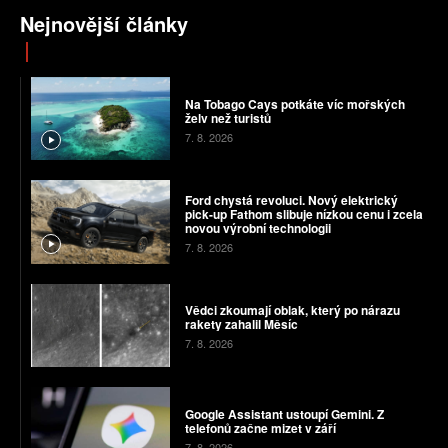
Nejnovější články
Na Tobago Cays potkáte víc mořských
želv než turistů
7. 8. 2026
Ford chystá revoluci. Nový elektrický
pick-up Fathom slibuje nízkou cenu i zcela
novou výrobní technologii
7. 8. 2026
Vědci zkoumají oblak, který po nárazu
rakety zahalil Měsíc
7. 8. 2026
Google Assistant ustoupí Gemini. Z
telefonů začne mizet v září
7. 8. 2026