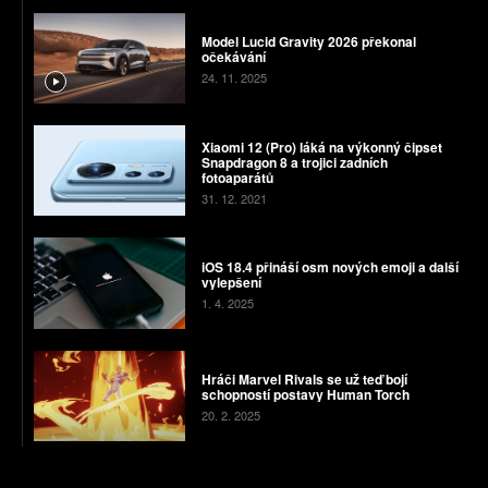
Model Lucid Gravity 2026 překonal
očekávání
24. 11. 2025
Xiaomi 12 (Pro) láká na výkonný čipset
Snapdragon 8 a trojici zadních
fotoaparátů
31. 12. 2021
iOS 18.4 přináší osm nových emoji a další
vylepšení
1. 4. 2025
Hráči Marvel Rivals se už teď bojí
schopností postavy Human Torch
20. 2. 2025