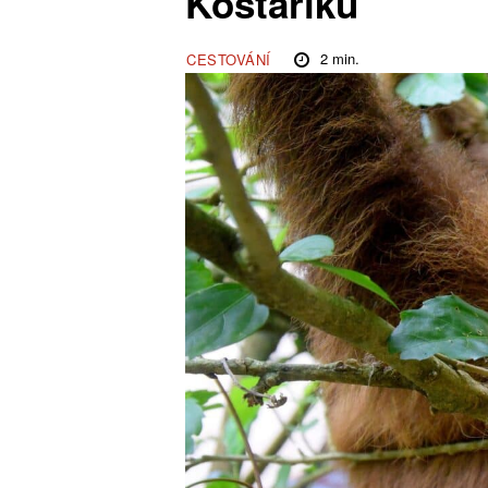
Kostariku
2
min.
CESTOVÁNÍ