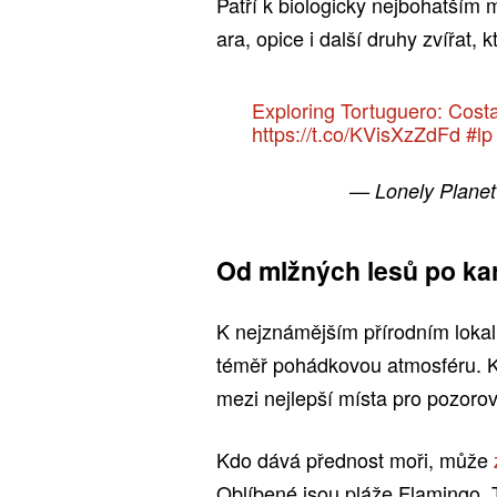
Patří k biologicky nejbohatším m
ara, opice i další druhy zvířat, k
Exploring Tortuguero: Costa
https://t.co/KVisXzZdFd
#lp
— Lonely Planet
Od mlžných lesů po ka
K nejznámějším přírodním lokali
téměř pohádkovou atmosféru. Ko
mezi nejlepší místa pro pozoro
Kdo dává přednost moři, může
Oblíbené jsou pláže Flamingo,