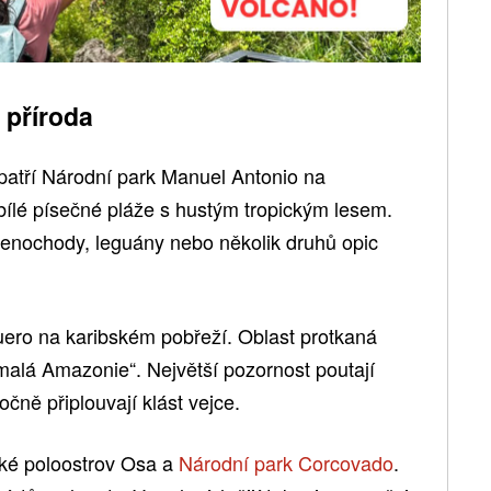
 příroda
patří Národní park Manuel Antonio na
bílé písečné pláže s hustým tropickým lesem.
lenochody, leguány nebo několik druhů opic
guero na karibském pobřeží. Oblast protkaná
„malá Amazonie“. Největší pozornost poutají
čně připlouvají klást vejce.
aké poloostrov Osa a
Národní park Corcovado
.