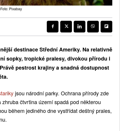
 Foto: Pixabay
enější destinace Střední Ameriky. Na relativně
í sopky, tropické pralesy, divokou přírodu i
. Právě pestrost krajiny a snadná dostupnost
ěta.
tariky
jsou národní parky. Ochrana přírody zde
 a zhruba čtvrtina území spadá pod některou
ou během jediného dne vystřídat deštný prales,
nu.