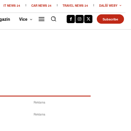
IT NEWS 24
CAR NEWS 24
TRAVEL NEWS 24
DALŠÍ WEBY
gazín
Více
Subscribe
Reklama
Reklama