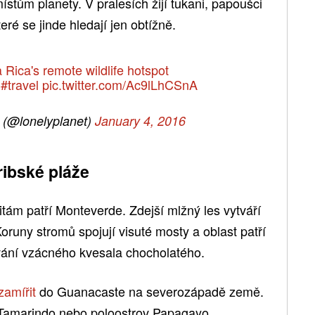
ístům planety. V pralesích žijí tukani, papoušci
teré se jinde hledají jen obtížně.
 Rica's remote wildlife hotspot
#travel
pic.twitter.com/Ac9lLhCSnA
 (@lonelyplanet)
January 4, 2016
ribské pláže
tám patří Monteverde. Zdejší mlžný les vytváří
runy stromů spojují visuté mosty a oblast patří
vání vzácného kvesala chocholatého.
zamířit
do Guanacaste na severozápadě země.
 Tamarindo nebo poloostrov Papagayo.