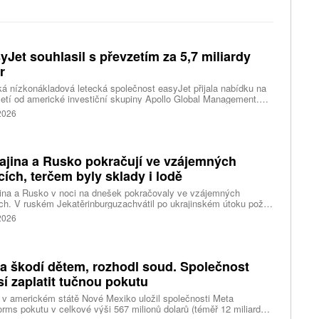
yJet souhlasil s převzetím za 5,7 miliardy
r
ká nízkonákladová letecká společnost easyJet přijala nabídku na
etí od americké investiční skupiny Apollo Global Management.
akce oceňuje aerolinku na 5,7 miliardy liber, tedy přibližně 162
 2026
rd korun.
ajina a Rusko pokračují ve vzájemných
cích, terčem byly sklady i lodě
ina a Rusko v noci na dnešek pokračovaly ve vzájemných
ch. V ruském Jekatěrinburguzachvátil po ukrajinském útoku požár
tické centrum ruského internetového prodejce Wildberries.
 2026
čnost o tom informovala bez podrobností na síti Telegram.
k ruské dronové útoky podle ukrajinských úřadů způsobily požár
ělských skladů v obci Balaklija v Charkovské oblasti na východě
iny, napsal Reuters.
a škodí dětem, rozhodl soud. Společnost
í zaplatit tučnou pokutu
v americkém státě Nové Mexiko uložil společnosti Meta
orms pokutu v celkové výši 567 milionů dolarů (téměř 12 miliard