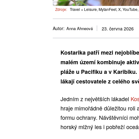
Zdroje:
Travel + Leisure, MytanFeet, X, YouTube,
Autor:
Anna Ahneová
23. června 2026
Kostarika patří mezi nejoblíb
malém území kombinuje aktivn
pláže u Pacifiku a v Karibiku
lákají cestovatele z celého sv
Jedním z největších lákadel
Kos
hraje mimořádně důležitou roli
formu ochrany. Návštěvníci moh
horský mlžný les i pobřeží oceá