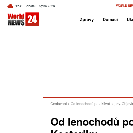
C
WORLD NE
17.2
Sobota 8. srpna 2026
Czech
Zprávy
Domácí
Ukr
Cestování
Od lenochodů po aktivní sopky. Objevt
Od lenochodů po 