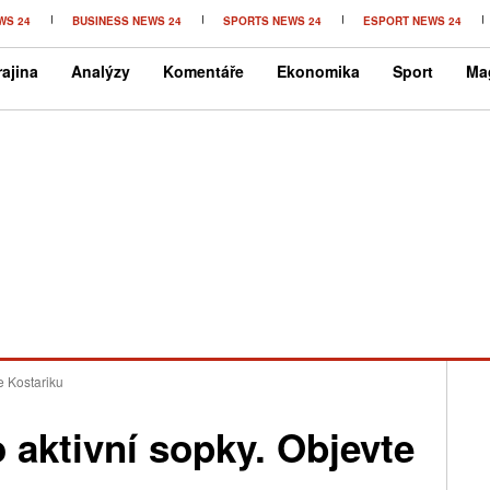
WS 24
BUSINESS NEWS 24
SPORTS NEWS 24
ESPORT NEWS 24
ajina
Analýzy
Komentáře
Ekonomika
Sport
Ma
e Kostariku
aktivní sopky. Objevte