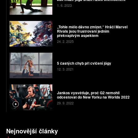
1. 6. 2023
„Tohle mělo dávno zmizet.“ Hráči Marvel
Rivals jsou frustrovaní jedním
překvapivým aspektem
24. 2. 2025
5 častých chyb při cvičení jógy
12. 3. 2021
Jankos vysvětluje, proč G2 nemohli
odcestovat do New Yorku na Worlds 2022
29. 9. 2022
Nejnovější články