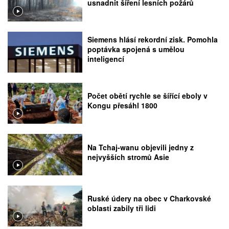
usnadnit šíření lesních požárů
Siemens hlásí rekordní zisk. Pomohla
poptávka spojená s umělou
inteligencí
Počet obětí rychle se šířící eboly v
Kongu přesáhl 1800
Na Tchaj-wanu objevili jedny z
nejvyšších stromů Asie
Ruské údery na obec v Charkovské
oblasti zabily tři lidi