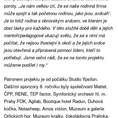
poroty.
„Je nám velkou ctí, že se naše rodinná firma
může spojit s tak početnou rodinou, jako jsou ‚srdcaři‘.
Je to totiž rodina s obrovským srdcem, ve kterém je
dost lásky pro každého. V této složité době děti a jejich
mentoři/pedagogové ukazují světu, že se s nimi má
počítat, že nejsou lhostejní k okolí a že jejich srdce
jsou otevřená a připravená pomoci lidem, kteří to
potřebují. Jsme velmi rádi, že se na tomto projektu
můžeme podílet i my.“
Patronem projektu je od počátku Studio Ypsilon.
Dalšími sponzory 8. ročníku byly společnosti Mattel,
ČPP, RENE, TEP factor, Symfonický orchestr hl. m.
Prahy FOK, Agilab, Boutique hotel Radun, Duhová
kočka, Notasheep, Amos vision, Muzeum a galerie
Orlických hor, Muzeum krajky, čokoládovna Pralinka,