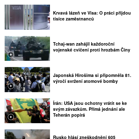
Krvavá lázeň ve Visa: O práci přijdou
tisíce zaměstnanců
Tchaj-wan zahájil každoroční
vojenské cvičení proti hrozbám Číny
Japonská Hirošima si připomněla 81.
výročí svržení atomové bomby
Írán: USA jsou ochotny vrátit se ke
svým závazkům. Přímá jednání ale
Teherán popírá
Rusko hlásí zneškodnění 605