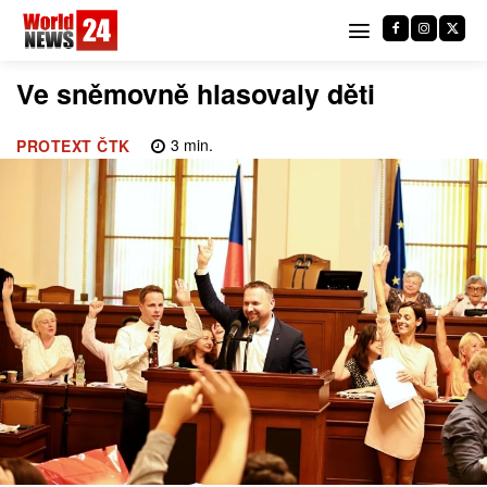
Ve sněmovně hlasovaly děti
3
min.
PROTEXT ČTK