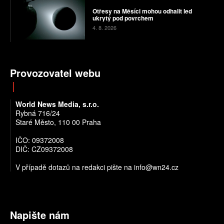
Otřesy na Měsíci mohou odhalit led
ukrytý pod povrchem
4. 8. 2026
Provozovatel webu
World News Media, s.r.o.
Rybná 716/24
Staré Město, 110 00 Praha
IČO: 09372008
DIČ: CZ09372008
V případě dotazů na redakci pište na info@wn24.cz
Napište nám