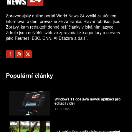
Zpravodajský online portál World News 24 vznikl za účelem
informovat o dění převážně ze zahraničí. Hlavní rubrikou jsou
Zprávy, kam redaktoři denně píší články v lokálním jazyce.
Zdroje jsou největší světové zpravodajské agentury a servery
jako Reuters, BBC, CNN, Al-Džazíra a další.
Populární články
Windows 11 dostává novou aplikaci pro
editaci videí
11. 3. 2022
Jak může jóga snížit riziko onemocnění