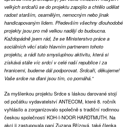
velkých srdcařů se do projektu zapojilo a chtělo udělat
radost starším, osamělým, nemocným nebo jinak
handicapovaným lidem. Především všechny dlouhodobé
projekty jsou pro mě velkou nadějí do budoucna.
Každopádně jsem rád, že se Ministerstvo práce a
sociálních věcí stalo hlavním partnerem tohoto
projektu, a rádi tuto smysluplnou aktivitu, která si
získává stále víc srdcí v celé naší republice i za
hranicemi, budeme dál podporovat. Srdcaři, děkujeme!
Vaše srdce na dlani jsou tím, co pomáhá.“
Za myšlenkou projektu Srdce s láskou darované stojí
od počátku vydavatelství ANTECOM, které 8. ročník
vyhlásilo a zorganizovalo společně s tradiční rodinnou
českou společností KOH-I-NOOR HARDTMUTH. Na
akci ji zastupovala paní Zuzana Břízová, také členka