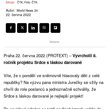
Zdroje:
ČTK, Foto: ČTK
Autor:
World News 24
22. června 2022
Reklama
Praha 22. června 2022 (PROTEXT) –
Vyvrcholil 8.
ročník projektu Srdce s láskou darované
Víte, že v pondělí ve sněmovně hlasovaly děti z celé
republiky? Na výzvu pana ministra Jurečky se vžily na
chvíli do role poslanců a jednoznačně schválily, že
Srdce s láskou darované je nejlepší projekt!
Po covidové odmlce se totiž po třech letech vrátila do