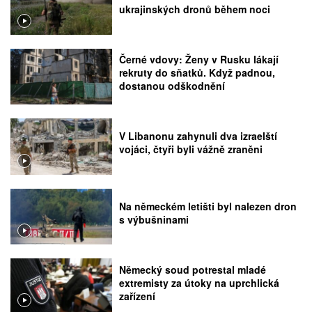
ukrajinských dronů během noci
Černé vdovy: Ženy v Rusku lákají
rekruty do sňatků. Když padnou,
dostanou odškodnění
V Libanonu zahynuli dva izraelští
vojáci, čtyři byli vážně zraněni
Na německém letišti byl nalezen dron
s výbušninami
Německý soud potrestal mladé
extremisty za útoky na uprchlická
zařízení