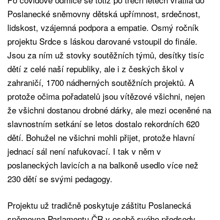
Poslanecké sněmovny dětská upřímnost, srdečnost,
lidskost, vzájemná podpora a empatie. Osmý ročník
projektu Srdce s láskou darované vstoupil do finále.
Jsou za ním už stovky soutěžních týmů, desítky tisíc
dětí z celé naší republiky, ale i z českých škol v
zahraničí, 1700 nádherných soutěžních projektů. A
protože očima pořadatelů jsou vítězové všichni, nejen
že všichni dostanou drobné dárky, ale mezi oceněné na
slavnostním setkání se letos dostalo rekordních 620
dětí. Bohužel ne všichni mohli přijet, protože hlavní
jednací sál není nafukovací. I tak v něm v
poslaneckých lavicích a na balkoně usedlo více než
230 dětí se svými pedagogy.
Projektu už tradičně poskytuje záštitu Poslanecká
sněmovna Parlamentu ČR v osobě svého předsedy.