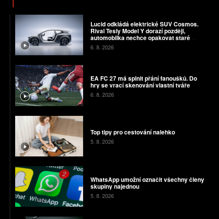
Lucid odkládá elektrické SUV Cosmos.
Rival Tesly Model Y dorazí později,
automobilka nechce opakovat staré
chyby
6. 8. 2026
EA FC 27 má splnit přání fanoušků. Do
hry se vrací skenování vlastní tváře
6. 8. 2026
Top tipy pro cestování nalehko
5. 8. 2026
WhatsApp umožní označit všechny členy
skupiny najednou
5. 8. 2026