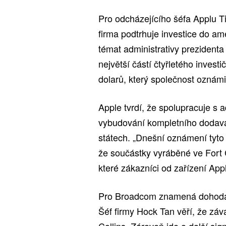
Pro odcházejícího šéfa Applu 
firma podtrhuje investice do am
témat administrativy prezident
největší částí čtyřletého inves
dolarů, který společnost oznámi
Apple tvrdí, že spolupracuje s 
vybudování kompletního dodava
státech. „Dnešní oznámení tyto 
že součástky vyráběné ve Fort C
které zákazníci od zařízení App
Pro Broadcom znamená dohoda ve
Šéf firmy Hock Tan věří, že záv
Collins. Zároveň jde o další sign