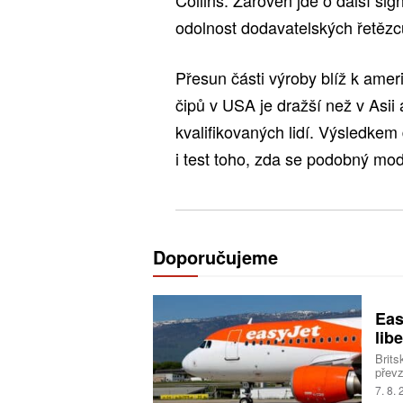
odolnost dodavatelských řetězc
Přesun části výroby blíž k ame
čipů v USA je dražší než v Asii
kvalifikovaných lidí. Výsledkem
i test toho, zda se podobný mod
Doporučujeme
Eas
libe
Brits
převz
Trans
7. 8.
milia