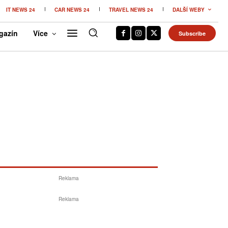
IT NEWS 24
CAR NEWS 24
TRAVEL NEWS 24
DALŠÍ WEBY
gazín
Více
Subscribe
Reklama
Reklama