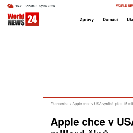
C
WORLD NE
15.7
Sobota 8. srpna 2026
Czech
Zprávy
Domácí
Ukr
Ekonomika
Apple chce v USA vyrábět přes 15 mil
Apple chce v US