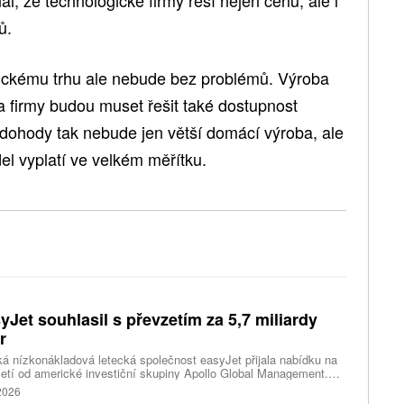
ů.
rickému trhu ale nebude bez problémů. Výroba
 a firmy budou muset řešit také dostupnost
 dohody tak nebude jen větší domácí výroba, ale
el vyplatí ve velkém měřítku.
yJet souhlasil s převzetím za 5,7 miliardy
r
ká nízkonákladová letecká společnost easyJet přijala nabídku na
etí od americké investiční skupiny Apollo Global Management.
akce oceňuje aerolinku na 5,7 miliardy liber, tedy přibližně 162
 2026
rd korun.