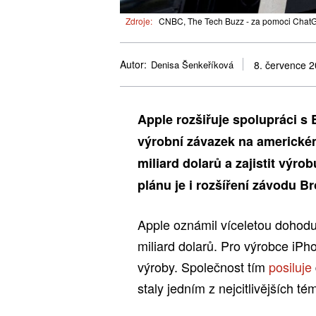
Zdroje:
CNBC, The Tech Buzz - za pomoci ChatG
Autor:
Denisa Šenkeříková
8. července 
Apple rozšiřuje spolupráci s
výrobní závazek na americké
miliard dolarů a zajistit výro
plánu je i rozšíření závodu 
Apple oznámil víceletou dohod
miliard dolarů. Pro výrobce iPh
výroby. Společnost tím
posiluje
staly jedním z nejcitlivějších t