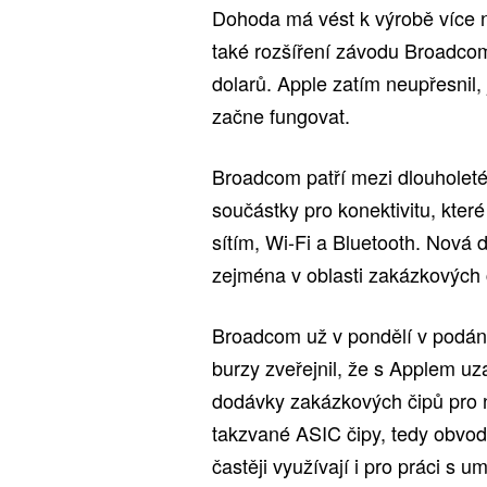
Dohoda má vést k výrobě více 
také rozšíření závodu Broadcomu
dolarů. Apple zatím neupřesnil,
začne fungovat.
Broadcom patří mezi dlouholet
součástky pro konektivitu, kter
sítím, Wi-Fi a Bluetooth. Nová
zejména v oblasti zakázkových
Broadcom už v pondělí v podání
burzy zveřejnil, že s Applem u
dodávky zakázkových čipů pro n
takzvané ASIC čipy, tedy obvod
častěji využívají i pro práci s um