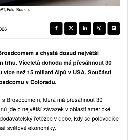
PT, Foto: Reuters
2026
 Broadcomem a chystá dosud největší
m trhu. Víceletá dohoda má přesáhnout 30
bu více než 15 miliard čipů v USA. Součástí
Broadcomu v Coloradu.
u s Broadcomem, která má přesáhnout 30
onů jde o největší závazek v oblasti americké
dodavatelský řetězec v době, kdy se polovodiče
émat světové ekonomiky.