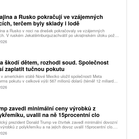
ajina a Rusko pokračují ve vzájemných
cích, terčem byly sklady i lodě
ina a Rusko v noci na dnešek pokračovaly ve vzájemných
ch. V ruském Jekatěrinburguzachvátil po ukrajinském útoku požár
tické centrum ruského internetového prodejce Wildberries.
 2026
čnost o tom informovala bez podrobností na síti Telegram.
k ruské dronové útoky podle ukrajinských úřadů způsobily požár
ělských skladů v obci Balaklija v Charkovské oblasti na východě
iny, napsal Reuters.
a škodí dětem, rozhodl soud. Společnost
í zaplatit tučnou pokutu
v americkém státě Nové Mexiko uložil společnosti Meta
orms pokutu v celkové výši 567 milionů dolarů (téměř 12 miliard
) za újmu, kterou její platformy Facebook a Instagram působí
 2026
ým lidem. Firma musí změnit způsob ověřování věku.
mp zavedl minimální ceny výrobků z
ykřemíku, uvalil na ně 15procentní clo
cký prezident Donald Trump ve čtvrtek zavedl minimální dovozní
výrobků z polykřemíku a na jejich dovoz uvalil 15procentní clo.
řemík se používá při výrobě polovodičů a je hlavní složkou
 2026
oltaických panelů, jeho největším světovým producentem je Čína.