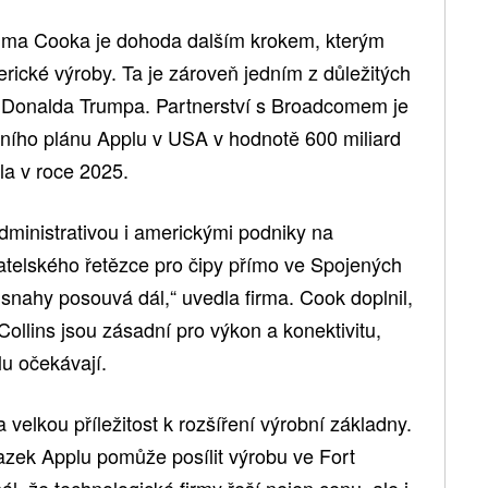
Tima Cooka je dohoda dalším krokem, kterým
erické výroby. Ta je zároveň jedním z důležitých
a Donalda Trumpa. Partnerství s Broadcomem je
tičního plánu Applu v USA v hodnotě 600 miliard
la v roce 2025.
administrativou i americkými podniky na
telského řetězce pro čipy přímo ve Spojených
snahy posouvá dál,“ uvedla firma. Cook doplnil,
ollins jsou zásadní pro výkon a konektivitu,
lu očekávají.
lkou příležitost k rozšíření výrobní základny.
azek Applu pomůže posílit výrobu ve Fort
ál, že technologické firmy řeší nejen cenu, ale i