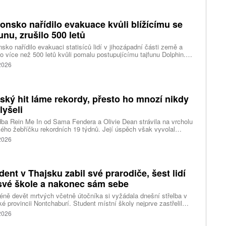
 chce opatřeními podpořit domácí dodavatelské řetězce pro
u čipů a solárních panelů, a posílit tak pozici Spojených států v
ření s Čínou v oblasti umělé inteligence (AI) a energetiky, uvedla
onsko nařídilo evakuace kvůli blížícímu se
ura Reuters.
funu, zrušilo 500 letů
sko nařídilo evakuaci statisíců lidí v jihozápadní části země a
lo více než 500 letů kvůli pomalu postupujícímu tajfunu Dolphin.
 meteorologů přinese tajfun do oblasti silný vítr, prudký déšť a
 2026
é vlny, píše agentura Reuters. Dolphin je tajfunem první, tedy
abší kategorie s maximální rychlostí větru 144 kilometrů v hodině
árazy dosahujícími téměř 200 kilometrů v hodině. Blíží se k
ci ostrovů mezi oblasti Kjúšú a prefekturou Okinawa, uvedla
tský hit láme rekordy, přesto ho mnozí nikdy
ská meteorologická agentura (JMA).
lyšeli
ba Rein Me In od Sama Fendera a Olivie Dean strávila na vrcholu
kého žebříčku rekordních 19 týdnů. Její úspěch však vyvolal
anou reakci. Řada lidí tvrdí, že píseň nikdy neslyšela. Hudební
 2026
se totiž rozdělil do menších skupin, které poslouchají úplně jiné
dent v Thajsku zabil své prarodiče, šest lidí
své škole a nakonec sám sebe
ně devět mrtvých včetně útočníka si vyžádala dnešní střelba v
ké provincii Nontchaburí. Student místní školy nejprve zastřelil
lí svého dědečka oba prarodiče a pak se vydal do školy, kde zabil
 2026
čitele a tři žáky, dalších 15 lidí zranil a nakonec spáchal
raždu. Jeho motiv zatím není znám, informovaly tiskové