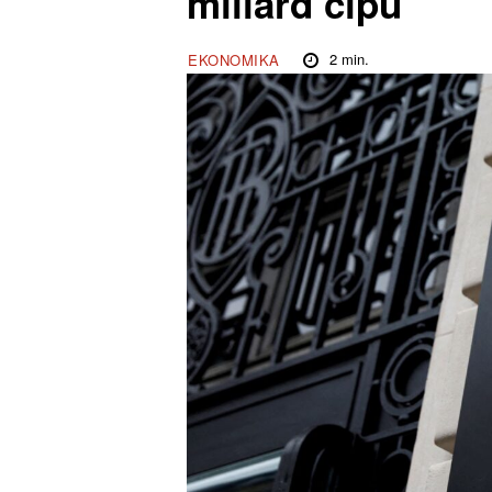
miliard čipů
2
min.
EKONOMIKA