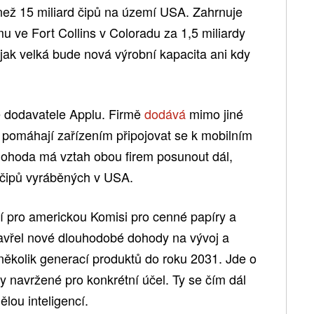
než 15 miliard čipů na území USA. Zahrnuje
 ve Fort Collins v Coloradu za 1,5 miliardy
 jak velká bude nová výrobní kapacita ani kdy
é dodavatele Applu. Firmě
dodává
mimo jiné
é pomáhají zařízením připojovat se k mobilním
 dohoda má vztah obou firem posunout dál,
 čipů vyráběných v USA.
 pro americkou Komisi pro cenné papíry a
zavřel nové dlouhodobé dohody na vývoj a
ěkolik generací produktů do roku 2031. Jde o
y navržené pro konkrétní účel. Ty se čím dál
ělou inteligencí.