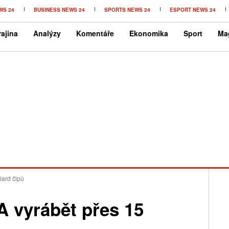
WS 24
BUSINESS NEWS 24
SPORTS NEWS 24
ESPORT NEWS 24
ajina
Analýzy
Komentáře
Ekonomika
Sport
Ma
iard čipů
A vyrábět přes 15