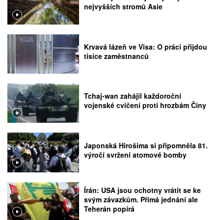
nejvyšších stromů Asie
Krvavá lázeň ve Visa: O práci přijdou
tisíce zaměstnanců
Tchaj-wan zahájil každoroční
vojenské cvičení proti hrozbám Číny
Japonská Hirošima si připomněla 81.
výročí svržení atomové bomby
Írán: USA jsou ochotny vrátit se ke
svým závazkům. Přímá jednání ale
Teherán popírá