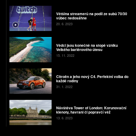
Většina streamerů na podíl ze subů 70/30
vůbec nedosáhne
20. 6. 2023
Vědci jsou konečně na stopě vzniku
Velkého bariérového útesu
15. 11. 2022
Citroën a jeho nový C4. Perfektní volba do
každé rodiny
31. 1. 2022
Návštěva Tower of London: Korunovační
klenoty, havrani či popravčí věž
13. 6. 2023