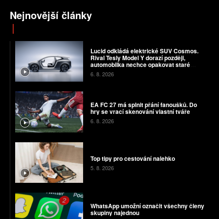
Nejnovější články
Lucid odkládá elektrické SUV Cosmos.
Rival Tesly Model Y dorazí později,
automobilka nechce opakovat staré
chyby
6. 8. 2026
EA FC 27 má splnit přání fanoušků. Do
hry se vrací skenování vlastní tváře
6. 8. 2026
Top tipy pro cestování nalehko
5. 8. 2026
WhatsApp umožní označit všechny členy
skupiny najednou