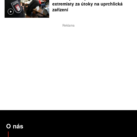
extremisty za útoky na uprchlická
zařízení
Reklama
O nás