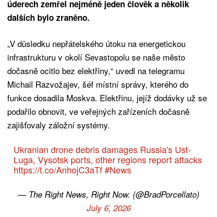
úderech zemřel nejméně jeden člověk a několik
dalších bylo zraněno.
„V důsledku nepřátelského útoku na energetickou
infrastrukturu v okolí Sevastopolu se naše město
dočasně ocitlo bez elektřiny,“ uvedl na telegramu
Michail Razvožajev, šéf místní správy, kterého do
funkce dosadila Moskva. Elektřinu, jejíž dodávky už se
podařilo obnovit, ve veřejných zařízeních dočasně
zajišťovaly záložní systémy.
Ukranian drone debris damages Russia's Ust-
Luga, Vysotsk ports, other regions report attacks
https://t.co/AnhojC3aTf
#News
— The Right News, Right Now. (@BradPorcellato)
July 6, 2026