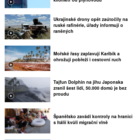
Ukrajinské drony opět zaútočily na
ruské rafinérie, úřady informují o
raněných
Mořské řasy zaplavují Karibik a
ohrožují pobřeží i cestovní ruch
Tajfun Dolphin na jihu Japonska
zranil šest lidí, 50.000 domů je bez
proudu
Španělsko zavádí kontroly na hranici
s Itálií kvůli migrační vlně