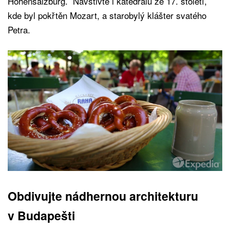
Hohensalzburg. Navštivte i katedrálu ze 17. století,
kde byl pokřtěn Mozart, a starobylý klášter svatého
Petra.
Obdivujte nádhernou architekturu
v Budapešti