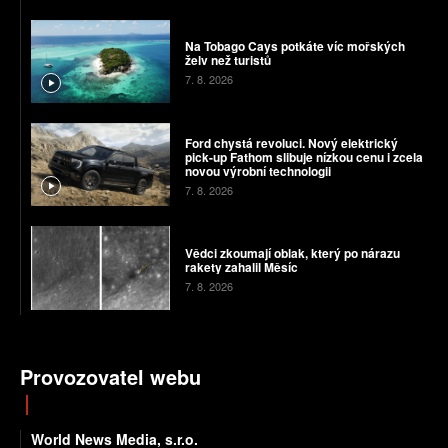
Na Tobago Cays potkáte víc mořských
želv než turistů
7. 8. 2026
Ford chystá revoluci. Nový elektrický
pick-up Fathom slibuje nízkou cenu i zcela
novou výrobní technologii
7. 8. 2026
Vědci zkoumají oblak, který po nárazu
rakety zahalil Měsíc
7. 8. 2026
Provozovatel webu
World News Media, s.r.o.