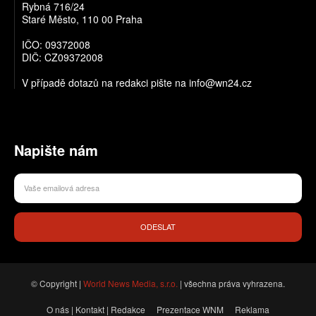
Rybná 716/24
Staré Město, 110 00 Praha
IČO: 09372008
DIČ: CZ09372008
V případě dotazů na redakci pište na info@wn24.cz
Napište nám
ODESLAT
© Copyright |
World News Media, s.r.o.
| všechna práva vyhrazena.
O nás | Kontakt | Redakce
Prezentace WNM
Reklama