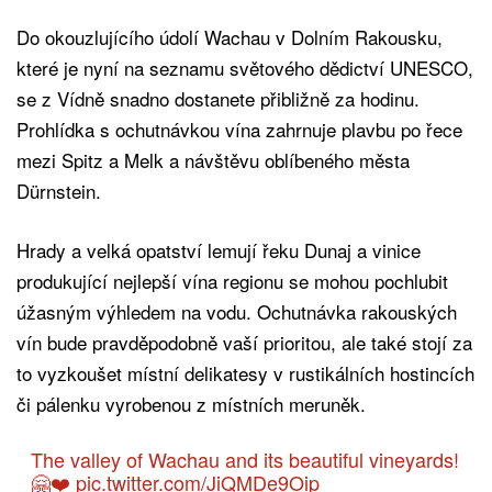
Do okouzlujícího údolí Wachau v Dolním Rakousku,
které je nyní na seznamu světového dědictví UNESCO,
se z Vídně snadno dostanete přibližně za hodinu.
Prohlídka s ochutnávkou vína zahrnuje plavbu po řece
mezi Spitz a Melk a návštěvu oblíbeného města
Dürnstein.
Hrady a velká opatství lemují řeku Dunaj a vinice
produkující nejlepší vína regionu se mohou pochlubit
úžasným výhledem na vodu. Ochutnávka rakouských
vín bude pravděpodobně vaší prioritou, ale také stojí za
to vyzkoušet místní delikatesy v rustikálních hostincích
či pálenku vyrobenou z místních meruněk.
The valley of Wachau and its beautiful vineyards!
🤗❤️
pic.twitter.com/JiQMDe9Oip