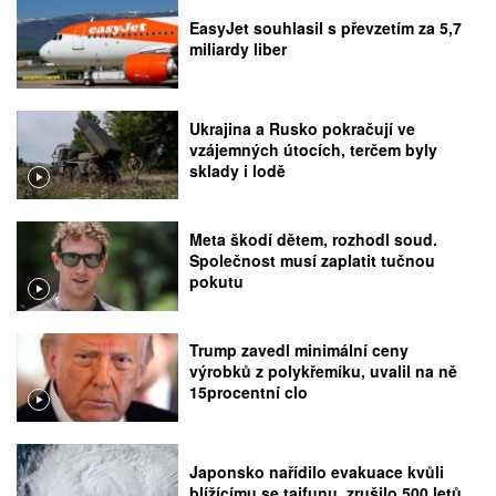
EasyJet souhlasil s převzetím za 5,7
miliardy liber
Ukrajina a Rusko pokračují ve
vzájemných útocích, terčem byly
sklady i lodě
Meta škodí dětem, rozhodl soud.
Společnost musí zaplatit tučnou
pokutu
Trump zavedl minimální ceny
výrobků z polykřemíku, uvalil na ně
15procentní clo
Japonsko nařídilo evakuace kvůli
blížícímu se tajfunu, zrušilo 500 letů