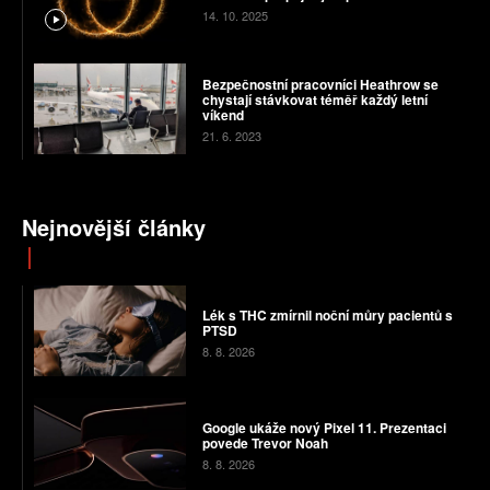
14. 10. 2025
Bezpečnostní pracovníci Heathrow se
chystají stávkovat téměř každý letní
víkend
21. 6. 2023
Nejnovější články
Lék s THC zmírnil noční můry pacientů s
PTSD
8. 8. 2026
Google ukáže nový Pixel 11. Prezentaci
povede Trevor Noah
8. 8. 2026