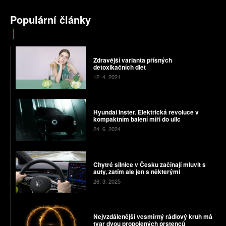
Populární články
Zdravější varianta přísných
detoxikačních diet
12. 4. 2021
Hyundai Inster. Elektrická revoluce v
kompaktním balení míří do ulic
24. 6. 2024
Chytré silnice v Česku začínají mluvit s
auty, zatím ale jen s některými
26. 3. 2025
Nejvzdálenější vesmírný rádiový kruh má
tvar dvou propojených prstenců