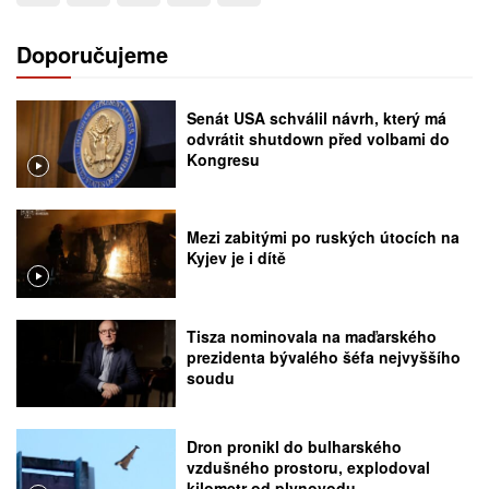
Doporučujeme
Senát USA schválil návrh, který má
odvrátit shutdown před volbami do
Kongresu
Mezi zabitými po ruských útocích na
Kyjev je i dítě
Tisza nominovala na maďarského
prezidenta bývalého šéfa nejvyššího
soudu
Dron pronikl do bulharského
vzdušného prostoru, explodoval
kilometr od plynovodu