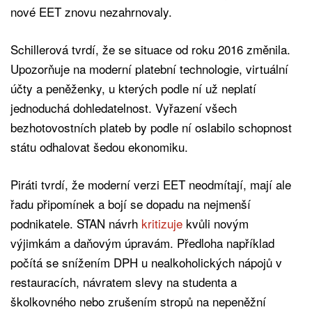
nové EET znovu nezahrnovaly.
Schillerová tvrdí, že se situace od roku 2016 změnila.
Upozorňuje na moderní platební technologie, virtuální
účty a peněženky, u kterých podle ní už neplatí
jednoduchá dohledatelnost. Vyřazení všech
bezhotovostních plateb by podle ní oslabilo schopnost
státu odhalovat šedou ekonomiku.
Piráti tvrdí, že moderní verzi EET neodmítají, mají ale
řadu připomínek a bojí se dopadu na nejmenší
podnikatele. STAN návrh
kritizuje
kvůli novým
výjimkám a daňovým úpravám. Předloha například
počítá se snížením DPH u nealkoholických nápojů v
restauracích, návratem slevy na studenta a
školkovného nebo zrušením stropů na nepeněžní