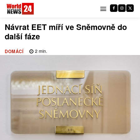
Návrat EET míří ve Sněmovně do
další fáze
2
min.
DOMÁCÍ