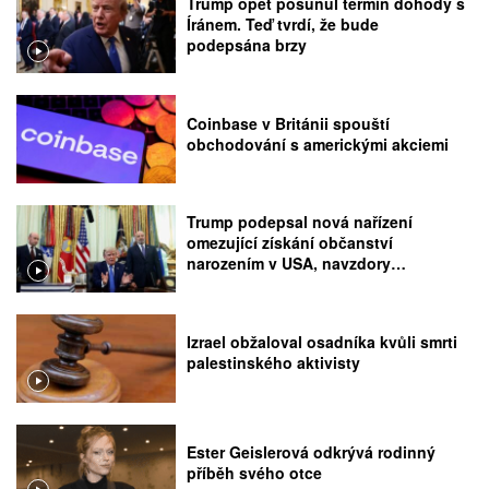
Trump opět posunul termín dohody s
Íránem. Teď tvrdí, že bude
podepsána brzy
Coinbase v Británii spouští
obchodování s americkými akciemi
Trump podepsal nová nařízení
omezující získání občanství
narozením v USA, navzdory
rozhodnutí Nejvyššího soudu
Izrael obžaloval osadníka kvůli smrti
palestinského aktivisty
Ester Geislerová odkrývá rodinný
příběh svého otce