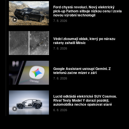
Ford chystá revoluci. Nový elektrický
pick-up Fathom slibuje nízkou cenu i zcela
novou výrobní technologii
7. 8. 2026
Vědci zkoumají oblak, který po nárazu
rakety zahalil Měsíc
7. 8. 2026
Google Assistant ustoupí Gemini. Z
telefonů začne mizet v září
7. 8. 2026
Lucid odkládá elektrické SUV Cosmos.
Rival Tesly Model Y dorazí později,
automobilka nechce opakovat staré
chyby
6. 8. 2026