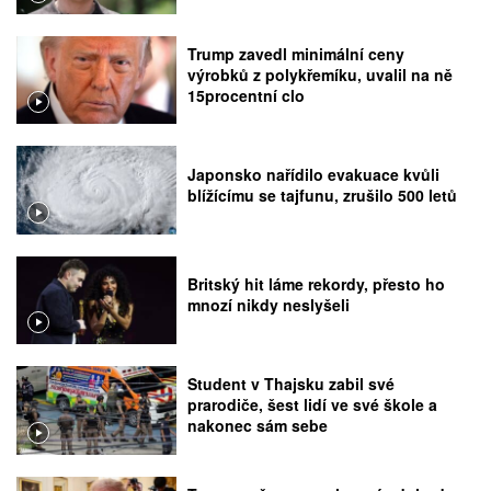
Trump zavedl minimální ceny
výrobků z polykřemíku, uvalil na ně
15procentní clo
Japonsko nařídilo evakuace kvůli
blížícímu se tajfunu, zrušilo 500 letů
Britský hit láme rekordy, přesto ho
mnozí nikdy neslyšeli
Student v Thajsku zabil své
prarodiče, šest lidí ve své škole a
nakonec sám sebe