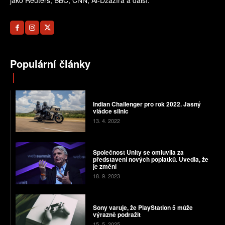
jako Reuters, BBC, CNN, Al-Džazíra a další.
Populární články
Indian Challenger pro rok 2022. Jasný
vládce silnic
13. 4. 2022
Společnost Unity se omluvila za
představení nových poplatků. Uvedla, že
je změní
18. 9. 2023
Sony varuje, že PlayStation 5 může
výrazně podražit
15. 5. 2025