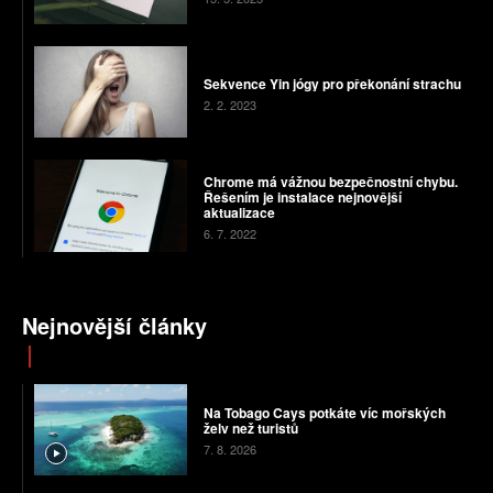
Sekvence Yin jógy pro překonání strachu
2. 2. 2023
Chrome má vážnou bezpečnostní chybu.
Řešením je instalace nejnovější
aktualizace
6. 7. 2022
Nejnovější články
Na Tobago Cays potkáte víc mořských
želv než turistů
7. 8. 2026