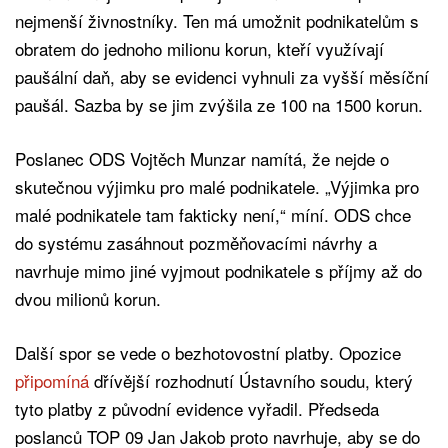
nejmenší živnostníky. Ten má umožnit podnikatelům s
obratem do jednoho milionu korun, kteří využívají
paušální daň, aby se evidenci vyhnuli za vyšší měsíční
paušál. Sazba by se jim zvýšila ze 100 na 1500 korun.
Poslanec ODS Vojtěch Munzar namítá, že nejde o
skutečnou výjimku pro malé podnikatele. „Výjimka pro
malé podnikatele tam fakticky není,“ míní. ODS chce
do systému zasáhnout pozměňovacími návrhy a
navrhuje mimo jiné vyjmout podnikatele s příjmy až do
dvou milionů korun.
Další spor se vede o bezhotovostní platby. Opozice
připomíná
dřívější rozhodnutí Ústavního soudu, který
tyto platby z původní evidence vyřadil. Předseda
poslanců TOP 09 Jan Jakob proto navrhuje, aby se do