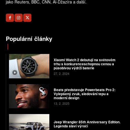
jako Reuters, BBC, CNN, Al-Džazíra a další.
Populární články
Xiaomi Watch 2 debutují na světovém
trhu s konkurenceschopnou cenou a
působivou výdrží baterie
27. 2. 2024
Beats představuje Powerbeats Pro 2:
Vylepšený zvuk, sledování tepu a
moderní design
13. 2. 2025
Jeep Wrangler 85th Anniversary Edition.
Legenda slaví výročí