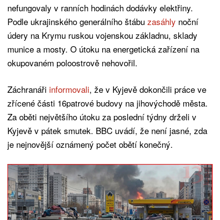
nefungovaly v ranních hodinách dodávky elektřiny.
Podle ukrajinského generálního štábu
zasáhly
noční
údery na Krymu ruskou vojenskou základnu, sklady
munice a mosty. O útoku na energetická zařízení na
okupovaném poloostrově nehovořil.
Záchranáři
informovali
, že v Kyjevě dokončili práce ve
zřícené části 16patrové budovy na jihovýchodě města.
Za oběti největšího útoku za poslední týdny drželi v
Kyjevě v pátek smutek. BBC uvádí, že není jasné, zda
je nejnovější oznámený počet obětí konečný.