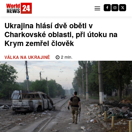
Ukrajina hlásí dvě oběti v
Charkovské oblasti, při útoku na
Krym zemřel člověk
2
min.
VÁLKA NA UKRAJINĚ