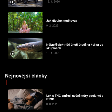
13. 1. 2026
Jak dlouho meditovat
9. 2. 2022
Někteří električtí úhoři útočí na kořist ve
skupinách
16. 1. 2021
Nejnovější články
Lék s THC zmírnil noční můry pacientů s
PTSD
8. 8. 2026