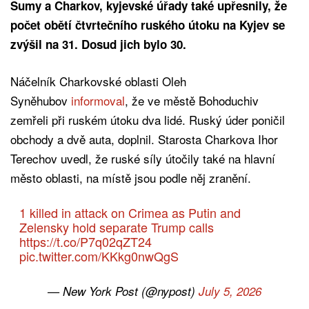
Sumy a Charkov, kyjevské úřady také upřesnily, že
počet obětí čtvrtečního ruského útoku na Kyjev se
zvýšil na 31. Dosud jich bylo 30.
Náčelník Charkovské oblasti Oleh
Syněhubov
informoval
, že ve městě Bohoduchiv
zemřeli při ruském útoku dva lidé. Ruský úder poničil
obchody a dvě auta, doplnil. Starosta Charkova Ihor
Terechov uvedl, že ruské síly útočily také na hlavní
město oblasti, na místě jsou podle něj zranění.
1 killed in attack on Crimea as Putin and
Zelensky hold separate Trump calls
https://t.co/P7q02qZT24
pic.twitter.com/KKkg0nwQgS
— New York Post (@nypost)
July 5, 2026