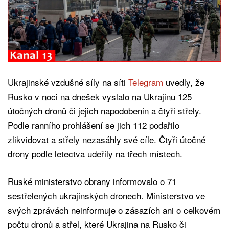
Ukrajinské vzdušné síly na síti
Telegram
uvedly, že
Rusko v noci na dnešek vyslalo na Ukrajinu 125
útočných dronů či jejich napodobenin a čtyři střely.
Podle ranního prohlášení se jich 112 podařilo
zlikvidovat a střely nezasáhly své cíle. Čtyři útočné
drony podle letectva udeřily na třech místech.
Ruské ministerstvo obrany informovalo o 71
sestřelených ukrajinských dronech. Ministerstvo ve
svých zprávách neinformuje o zásazích ani o celkovém
počtu dronů a střel, které Ukrajina na Rusko či