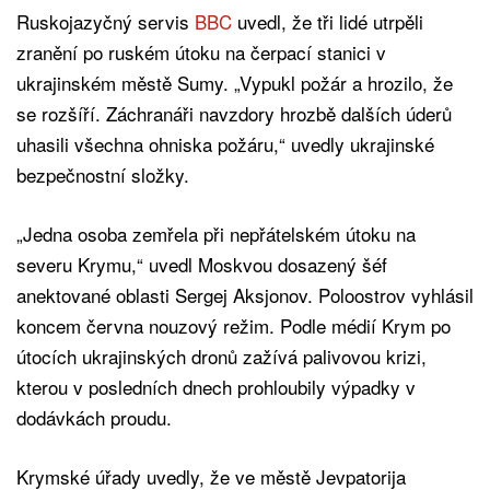
Ruskojazyčný servis
BBC
uvedl, že tři lidé utrpěli
zranění po ruském útoku na čerpací stanici v
ukrajinském městě Sumy. „Vypukl požár a hrozilo, že
se rozšíří. Záchranáři navzdory hrozbě dalších úderů
uhasili všechna ohniska požáru,“ uvedly ukrajinské
bezpečnostní složky.
„Jedna osoba zemřela při nepřátelském útoku na
severu Krymu,“ uvedl Moskvou dosazený šéf
anektované oblasti Sergej Aksjonov. Poloostrov vyhlásil
koncem června nouzový režim. Podle médií Krym po
útocích ukrajinských dronů zažívá palivovou krizi,
kterou v posledních dnech prohloubily výpadky v
dodávkách proudu.
Krymské úřady uvedly, že ve městě Jevpatorija