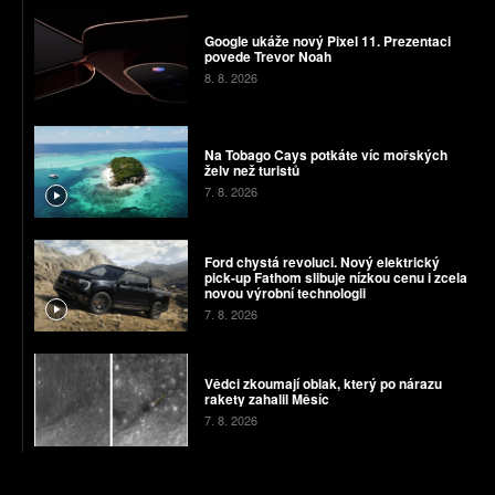
Google ukáže nový Pixel 11. Prezentaci
povede Trevor Noah
8. 8. 2026
Na Tobago Cays potkáte víc mořských
želv než turistů
7. 8. 2026
Ford chystá revoluci. Nový elektrický
pick-up Fathom slibuje nízkou cenu i zcela
novou výrobní technologii
7. 8. 2026
Vědci zkoumají oblak, který po nárazu
rakety zahalil Měsíc
7. 8. 2026