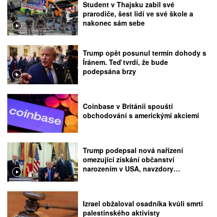
Student v Thajsku zabil své
prarodiče, šest lidí ve své škole a
nakonec sám sebe
Trump opět posunul termín dohody s
Íránem. Teď tvrdí, že bude
podepsána brzy
Coinbase v Británii spouští
obchodování s americkými akciemi
Trump podepsal nová nařízení
omezující získání občanství
narozením v USA, navzdory
rozhodnutí Nejvyššího soudu
Izrael obžaloval osadníka kvůli smrti
palestinského aktivisty