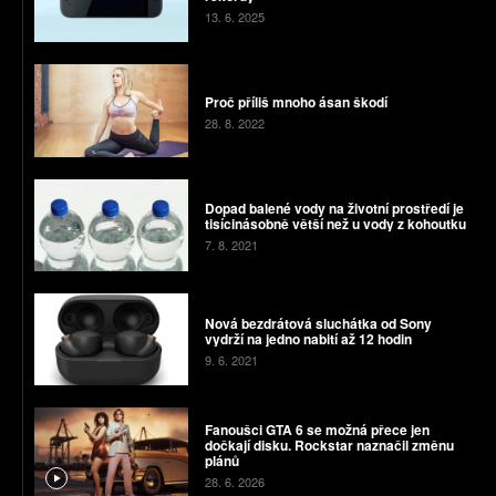
13. 6. 2025
Proč příliš mnoho ásan škodí
28. 8. 2022
Dopad balené vody na životní prostředí je
tisícinásobně větší než u vody z kohoutku
7. 8. 2021
Nová bezdrátová sluchátka od Sony
vydrží na jedno nabití až 12 hodin
9. 6. 2021
Fanoušci GTA 6 se možná přece jen
dočkají disku. Rockstar naznačil změnu
plánů
28. 6. 2026