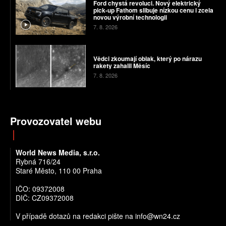
Ford chystá revoluci. Nový elektrický
pick-up Fathom slibuje nízkou cenu i zcela
novou výrobní technologii
7. 8. 2026
Vědci zkoumají oblak, který po nárazu
rakety zahalil Měsíc
7. 8. 2026
Provozovatel webu
World News Media, s.r.o.
Rybná 716/24
Staré Město, 110 00 Praha
IČO: 09372008
DIČ: CZ09372008
V případě dotazů na redakci pište na info@wn24.cz