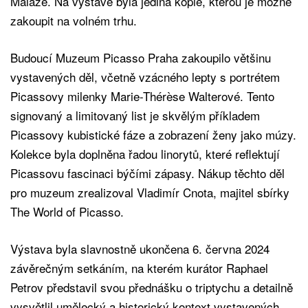
Malaze. Na výstavě byla jediná kopie, kterou je možné
zakoupit na volném trhu.
Budoucí Muzeum Picasso Praha zakoupilo většinu
vystavených děl, včetně vzácného lepty s portrétem
Picassovy milenky Marie-Thérèse Walterové. Tento
signovaný a limitovaný list je skvělým příkladem
Picassovy kubistické fáze a zobrazení ženy jako múzy.
Kolekce byla doplněna řadou linorytů, které reflektují
Picassovu fascinaci býčími zápasy. Nákup těchto děl
pro muzeum zrealizoval Vladimír Cnota, majitel sbírky
The World of Picasso.
Výstava byla slavnostně ukončena 6. června 2024
závěrečným setkáním, na kterém kurátor Raphael
Petrov představil svou přednášku o triptychu a detailně
vysvětlil umělecký a historický kontext vystavených