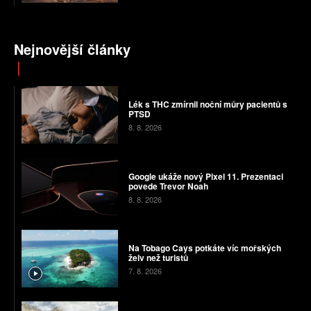
Nejnovější články
Lék s THC zmírnil noční můry pacientů s
PTSD
8. 8. 2026
Google ukáže nový Pixel 11. Prezentaci
povede Trevor Noah
8. 8. 2026
Na Tobago Cays potkáte víc mořských
želv než turistů
7. 8. 2026