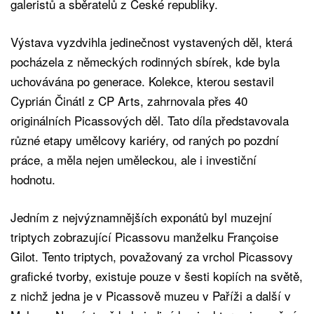
galeristů a sběratelů z České republiky.
Výstava vyzdvihla jedinečnost vystavených děl, která
pocházela z německých rodinných sbírek, kde byla
uchovávána po generace. Kolekce, kterou sestavil
Cyprián Činátl z CP Arts, zahrnovala přes 40
originálních Picassových děl. Tato díla představovala
různé etapy umělcovy kariéry, od raných po pozdní
práce, a měla nejen uměleckou, ale i investiční
hodnotu.
Jedním z nejvýznamnějších exponátů byl muzejní
triptych zobrazující Picassovu manželku Françoise
Gilot. Tento triptych, považovaný za vrchol Picassovy
grafické tvorby, existuje pouze v šesti kopiích na světě,
z nichž jedna je v Picassově muzeu v Paříži a další v