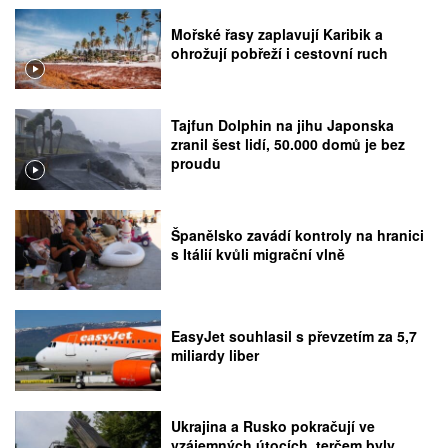
Mořské řasy zaplavují Karibik a
ohrožují pobřeží i cestovní ruch
Tajfun Dolphin na jihu Japonska
zranil šest lidí, 50.000 domů je bez
proudu
Španělsko zavádí kontroly na hranici
s Itálií kvůli migrační vlně
EasyJet souhlasil s převzetím za 5,7
miliardy liber
Ukrajina a Rusko pokračují ve
vzájemných útocích, terčem byly