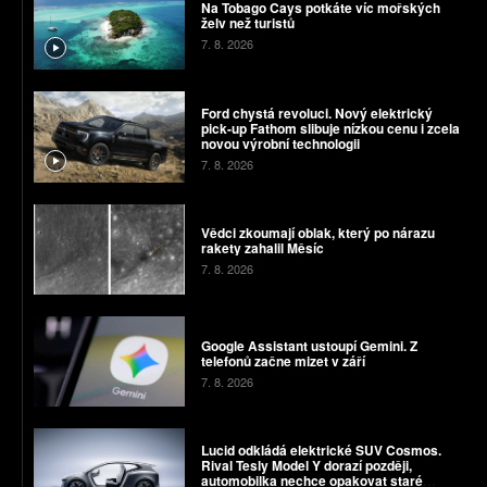
Na Tobago Cays potkáte víc mořských
želv než turistů
7. 8. 2026
Ford chystá revoluci. Nový elektrický
pick-up Fathom slibuje nízkou cenu i zcela
novou výrobní technologii
7. 8. 2026
Vědci zkoumají oblak, který po nárazu
rakety zahalil Měsíc
7. 8. 2026
Google Assistant ustoupí Gemini. Z
telefonů začne mizet v září
7. 8. 2026
Lucid odkládá elektrické SUV Cosmos.
Rival Tesly Model Y dorazí později,
automobilka nechce opakovat staré