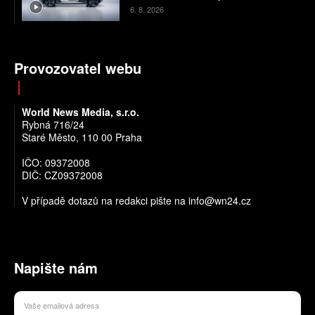
chyby
6. 8. 2026
Provozovatel webu
World News Media, s.r.o.
Rybná 716/24
Staré Město, 110 00 Praha
IČO: 09372008
DIČ: CZ09372008
V případě dotazů na redakci pište na info@wn24.cz
Napište nám