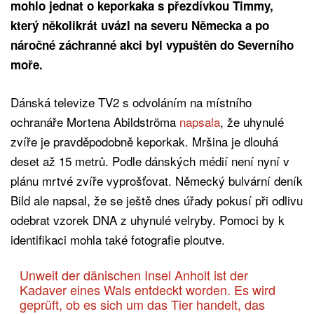
mohlo jednat o keporkaka s přezdívkou Timmy,
který několikrát uvázl na severu Německa a po
náročné záchranné akci byl vypuštěn do Severního
moře.
Dánská televize TV2 s odvoláním na místního
ochranáře Mortena Abildströma
napsala
, že uhynulé
zvíře je pravděpodobně keporkak. Mršina je dlouhá
deset až 15 metrů. Podle dánských médií není nyní v
plánu mrtvé zvíře vyprošťovat. Německý bulvární deník
Bild ale napsal, že se ještě dnes úřady pokusí při odlivu
odebrat vzorek DNA z uhynulé velryby. Pomoci by k
identifikaci mohla také fotografie ploutve.
Unweit der dänischen Insel Anholt ist der
Kadaver eines Wals entdeckt worden. Es wird
geprüft, ob es sich um das Tier handelt, das