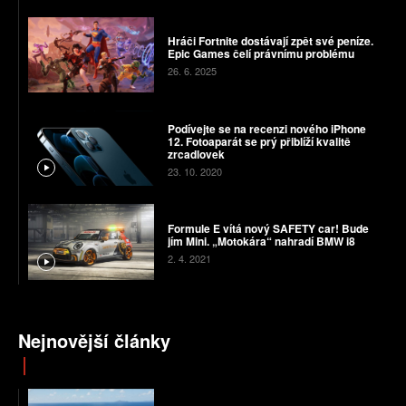
Hráči Fortnite dostávají zpět své peníze.
Epic Games čelí právnímu problému
26. 6. 2025
Podívejte se na recenzi nového iPhone
12. Fotoaparát se prý přiblíží kvalitě
zrcadlovek
23. 10. 2020
Formule E vítá nový SAFETY car! Bude
jím Mini. „Motokára“ nahradí BMW i8
2. 4. 2021
Nejnovější články