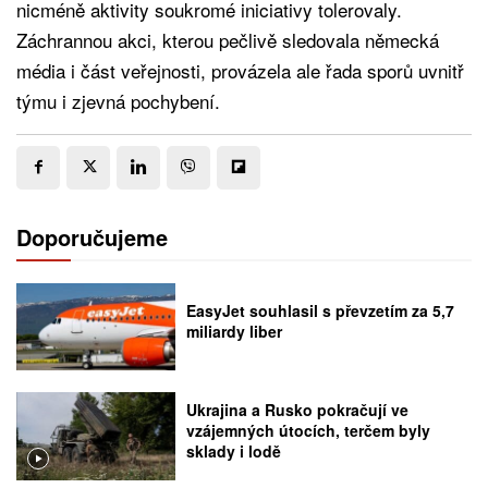
nicméně aktivity soukromé iniciativy tolerovaly.
Záchrannou akci, kterou pečlivě sledovala německá
média i část veřejnosti, provázela ale řada sporů uvnitř
týmu i zjevná pochybení.
Doporučujeme
EasyJet souhlasil s převzetím za 5,7
miliardy liber
Ukrajina a Rusko pokračují ve
vzájemných útocích, terčem byly
sklady i lodě