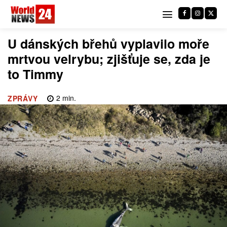
U dánských břehů vyplavilo moře
mrtvou velrybu; zjišťuje se, zda je
to Timmy
2
min.
ZPRÁVY