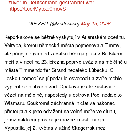
zuvor in Deutschland gestrandet war.
https://t.co/Mypxe0movS
— DIE ZEIT (@zeitonline)
May 15, 2026
Keporkakové se běžně vyskytují v Atlantském oceánu.
Velryba, kterou německá média pojmenovala Timmy,
ale přinejmenším od začátku března plula v Baltském
moři a v noci na 23. března poprvé uvázla na mělčině u
města Timmendorfer Strand nedaleko Lübecku. S
lidskou pomocí se jí podařilo osvobodit a zvíře mohlo
vyplout do hlubších vod. Opakovaně ale zůstávalo
vězet na mělčině, naposledy u ostrova Poel nedaleko
Wismaru. Soukromá záchranná iniciativa nakonec
přistoupila k jeho odtažení na volné moře ve člunu,
jehož nákladní prostor je možné zčásti zatopit.
Vypustila jej 2. května v úžině Skagerrak mezi