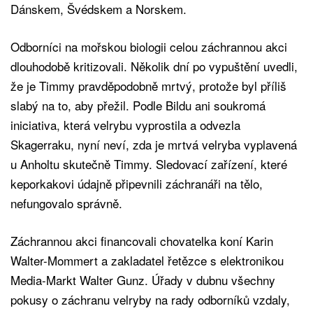
Dánskem, Švédskem a Norskem.
Odborníci na mořskou biologii celou záchrannou akci
dlouhodobě kritizovali. Několik dní po vypuštění uvedli,
že je Timmy pravděpodobně mrtvý, protože byl příliš
slabý na to, aby přežil. Podle Bildu ani soukromá
iniciativa, která velrybu vyprostila a odvezla
Skagerraku, nyní neví, zda je mrtvá velryba vyplavená
u Anholtu skutečně Timmy. Sledovací zařízení, které
keporkakovi údajně připevnili záchranáři na tělo,
nefungovalo správně.
Záchrannou akci financovali chovatelka koní Karin
Walter-Mommert a zakladatel řetězce s elektronikou
Media-Markt Walter Gunz. Úřady v dubnu všechny
pokusy o záchranu velryby na rady odborníků vzdaly,