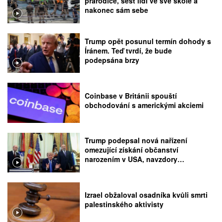
prarodiče, šest lidí ve své škole a
nakonec sám sebe
Trump opět posunul termín dohody s
Íránem. Teď tvrdí, že bude
podepsána brzy
Coinbase v Británii spouští
obchodování s americkými akciemi
Trump podepsal nová nařízení
omezující získání občanství
narozením v USA, navzdory
rozhodnutí Nejvyššího soudu
Izrael obžaloval osadníka kvůli smrti
palestinského aktivisty