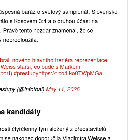
úspěšná baráž o světový šampionát. Slovensko
hrálo s Kosovem 3:4 a o druhou účast na
šlo. Právě tento nezdar znamenal, že se
 neprodloužila.
ali nového hlavního trenéra reprezentace.
r Weiss starší, co bude s Markem
port)
#prestupy
https://t.co/Lko0TWpMGa
estupy (@infotbal)
May 11, 2026
ma kandidáty
sti čtyřčlenný tým složený z představitelů
mise nakonec doporučila Vladimíra Weisse a