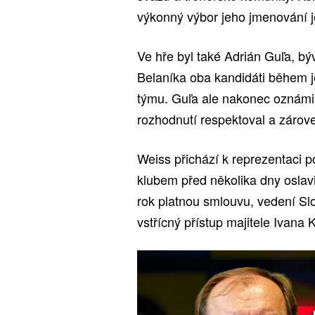
výkonný výbor jeho jmenování j
Ve hře byl také Adrián Guľa, bý
Belaníka oba kandidáti během j
týmu. Guľa ale nakonec oznámil
rozhodnutí respektoval a zárove
Weiss přichází k reprezentaci 
klubem před několika dny oslavil
rok platnou smlouvu, vedení Sl
vstřícný přístup majitele Ivana