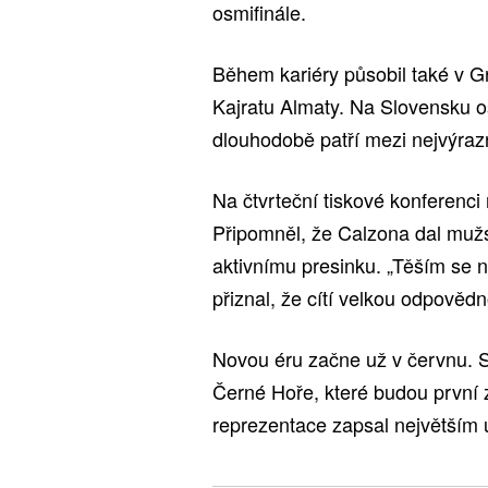
osmifinále.
Během kariéry působil také v G
Kajratu Almaty. Na Slovensku o
dlouhodobě patří mezi nejvýrazn
Na čtvrteční tiskové konferenci
Připomněl, že Calzona dal mužs
aktivnímu presinku. „Těším se n
přiznal, že cítí velkou odpovědn
Novou éru začne už v červnu. S
Černé Hoře, které budou první z
reprezentace zapsal největší