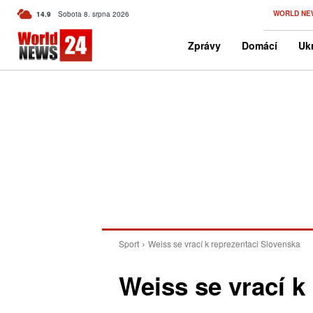
C
WORLD NE
14.9
Sobota 8. srpna 2026
Czech
Zprávy
Domácí
Ukr
Sport
Weiss se vrací k reprezentaci Slovenska
Weiss se vrací k