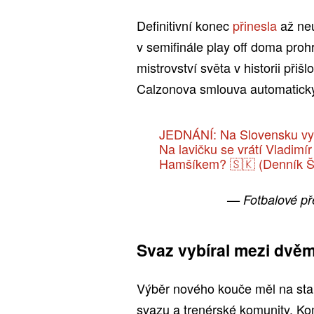
Definitivní konec
přinesla
až ne
v semifinále play off doma pro
mistrovství světa v historii při
Calzonova smlouva automaticky
JEDNÁNÍ: Na Slovensku vybr
Na lavičku se vrátí Vladimí
Hamšíkem? 🇸🇰 (Denník Š
— Fotbalové př
Svaz vybíral mezi dvě
Výběr nového kouče měl na staro
svazu a trenérské komunity. Ko