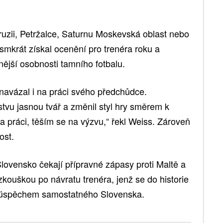
ruzii, Petržalce, Saturnu Moskevská oblast nebo
smkrát získal ocenění pro trenéra roku a
ější osobnosti tamního fotbalu.
 navázal i na práci svého předchůdce.
tvu jasnou tvář a změnil styl hry směrem k
a práci, těším se na výzvu,“ řekl Weiss. Zároveň
ost.
lovensko čekají přípravné zápasy proti Maltě a
kouškou po návratu trenéra, jenž se do historie
m úspěchem samostatného Slovenska.