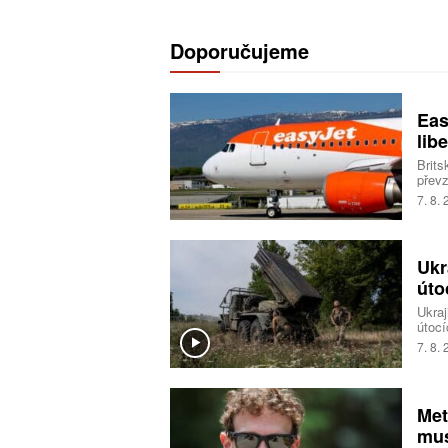
Doporučujeme
Eas
libe
Brits
převz
Trans
7. 8.
milia
Ukr
úto
Ukraj
útocí
logis
7. 8.
Spole
Naopa
zeměd
Ukraj
Met
mus