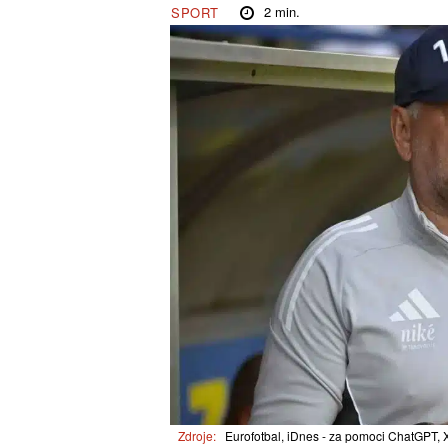
2
min.
SPORT
Zdroje:
Eurofotbal, iDnes - za pomoci ChatGPT, X