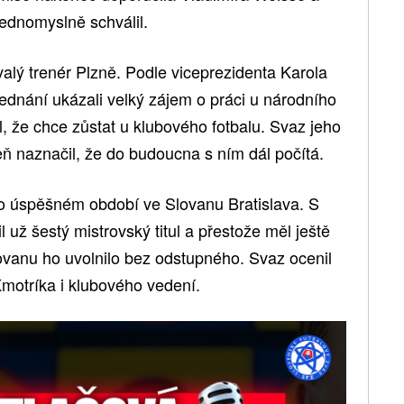
ednomyslně schválil.
valý trenér Plzně. Podle viceprezidenta Karola
ednání ukázali velký zájem o práci u národního
, že chce zůstat u klubového fotbalu. Svaz jeho
ň naznačil, že do budoucna s ním dál počítá.
po úspěšném období ve Slovanu Bratislava. S
 už šestý mistrovský titul a přestože měl ještě
ovanu ho uvolnilo bez odstupného. Svaz ocenil
 Kmotríka i klubového vedení.