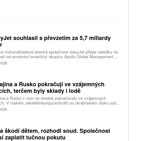
yJet souhlasil s převzetím za 5,7 miliardy
r
ká nízkonákladová letecká společnost easyJet přijala nabídku na
etí od americké investiční skupiny Apollo Global Management.
akce oceňuje aerolinku na 5,7 miliardy liber, tedy přibližně 162
 2026
rd korun.
ajina a Rusko pokračují ve vzájemných
cích, terčem byly sklady i lodě
ina a Rusko v noci na dnešek pokračovaly ve vzájemných
ch. V ruském Jekatěrinburguzachvátil po ukrajinském útoku požár
tické centrum ruského internetového prodejce Wildberries.
 2026
čnost o tom informovala bez podrobností na síti Telegram.
k ruské dronové útoky podle ukrajinských úřadů způsobily požár
ělských skladů v obci Balaklija v Charkovské oblasti na východě
iny, napsal Reuters.
a škodí dětem, rozhodl soud. Společnost
í zaplatit tučnou pokutu