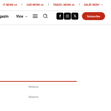
IT NEWS 24
CAR NEWS 24
TRAVEL NEWS 24
DALŠÍ WEBY
gazín
Více
Subscribe
Reklama
Reklama