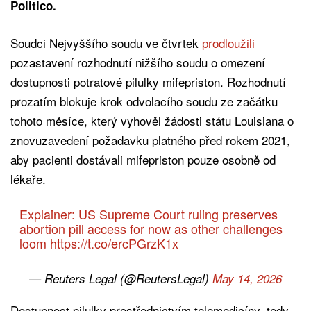
Politico.
Soudci Nejvyššího soudu ve čtvrtek
prodloužili
pozastavení rozhodnutí nižšího soudu o omezení
dostupnosti potratové pilulky mifepriston. Rozhodnutí
prozatím blokuje krok odvolacího soudu ze začátku
tohoto měsíce, který vyhověl žádosti státu Louisiana o
znovuzavedení požadavku platného před rokem 2021,
aby pacienti dostávali mifepriston pouze osobně od
lékaře.
Explainer: US Supreme Court ruling preserves
abortion pill access for now as other challenges
loom
https://t.co/ercPGrzK1x
— Reuters Legal (@ReutersLegal)
May 14, 2026
Dostupnost pilulky prostřednictvím telemedicíny, tedy