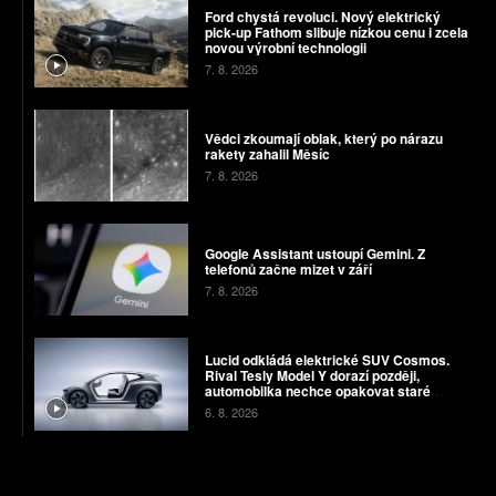
Ford chystá revoluci. Nový elektrický
pick-up Fathom slibuje nízkou cenu i zcela
novou výrobní technologii
7. 8. 2026
Vědci zkoumají oblak, který po nárazu
rakety zahalil Měsíc
7. 8. 2026
Google Assistant ustoupí Gemini. Z
telefonů začne mizet v září
7. 8. 2026
Lucid odkládá elektrické SUV Cosmos.
Rival Tesly Model Y dorazí později,
automobilka nechce opakovat staré
chyby
6. 8. 2026