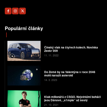
Populární články
Čínský vlak na čtyřech kolech. Novinka
Zeekr 009
11. 11. 2022
Do Země by na Valentýna v roce 2046
mohl narazit asteroid
14. 3. 2023
Klub milionářů z CSGO. Největšími boháči
jsou Dánové, „s1mple“ až šestý
21. 10. 2021