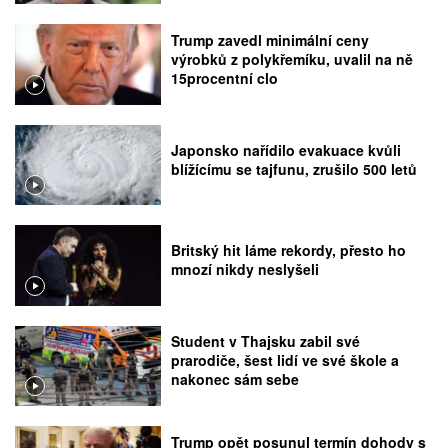
Trump zavedl minimální ceny
výrobků z polykřemíku, uvalil na ně
15procentní clo
Japonsko nařídilo evakuace kvůli
blížícímu se tajfunu, zrušilo 500 letů
Britský hit láme rekordy, přesto ho
mnozí nikdy neslyšeli
Student v Thajsku zabil své
prarodiče, šest lidí ve své škole a
nakonec sám sebe
Trump opět posunul termín dohody s