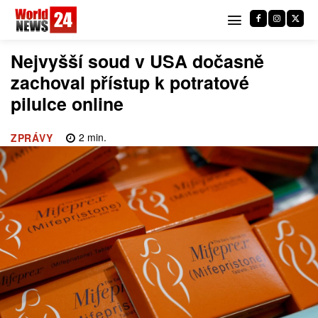
Nejvyšší soud v USA dočasně
zachoval přístup k potratové
pilulce online
2
min.
ZPRÁVY