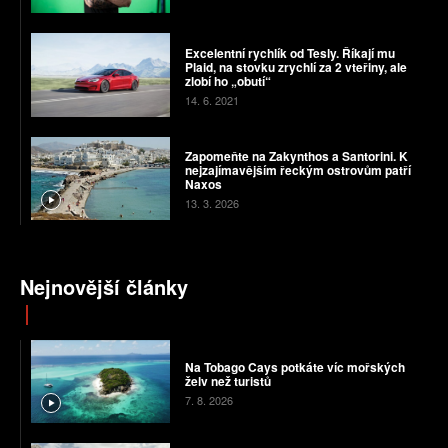
Excelentní rychlík od Tesly. Říkají mu
Plaid, na stovku zrychlí za 2 vteřiny, ale
zlobí ho „obutí“
14. 6. 2021
Zapomeňte na Zakynthos a Santorini. K
nejzajímavějším řeckým ostrovům patří
Naxos
13. 3. 2026
Nejnovější články
Na Tobago Cays potkáte víc mořských
želv než turistů
7. 8. 2026