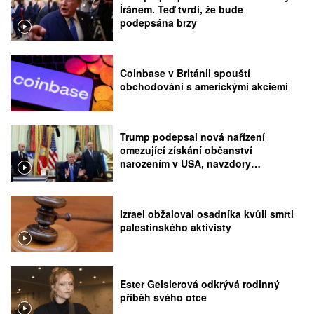
Íránem. Teď tvrdí, že bude
podepsána brzy
Coinbase v Británii spouští
obchodování s americkými akciemi
Trump podepsal nová nařízení
omezující získání občanství
narozením v USA, navzdory
rozhodnutí Nejvyššího soudu
Izrael obžaloval osadníka kvůli smrti
palestinského aktivisty
Ester Geislerová odkrývá rodinný
příběh svého otce