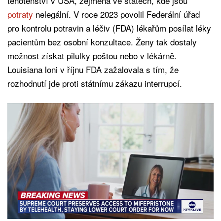
těhotenství v USA, zejména ve státech, kde jsou
potraty
nelegální. V roce 2023 povolil Federální úřad
pro kontrolu potravin a léčiv (FDA) lékařům posílat léky
pacientům bez osobní konzultace. Ženy tak dostaly
možnost získat pilulky poštou nebo v lékárně.
Louisiana loni v říjnu FDA zažalovala s tím, že
rozhodnutí jde proti státnímu zákazu interrupcí.