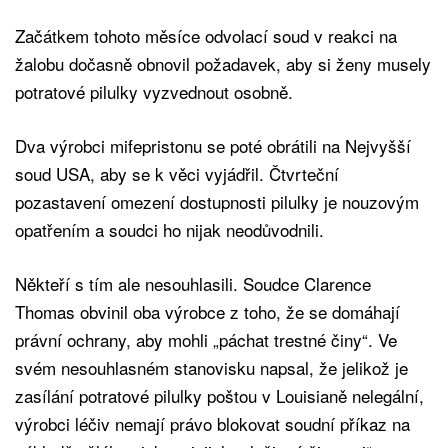
Začátkem tohoto měsíce odvolací soud v reakci na
žalobu dočasně obnovil požadavek, aby si ženy musely
potratové pilulky vyzvednout osobně.
Dva výrobci mifepristonu se poté obrátili na Nejvyšší
soud USA, aby se k věci vyjádřil. Čtvrteční
pozastavení omezení dostupnosti pilulky je nouzovým
opatřením a soudci ho nijak neodůvodnili.
Někteří s tím ale nesouhlasili. Soudce Clarence
Thomas obvinil oba výrobce z toho, že se domáhají
právní ochrany, aby mohli „páchat trestné činy“. Ve
svém nesouhlasném stanovisku napsal, že jelikož je
zasílání potratové pilulky poštou v Louisianě nelegální,
výrobci léčiv nemají právo blokovat soudní příkaz na