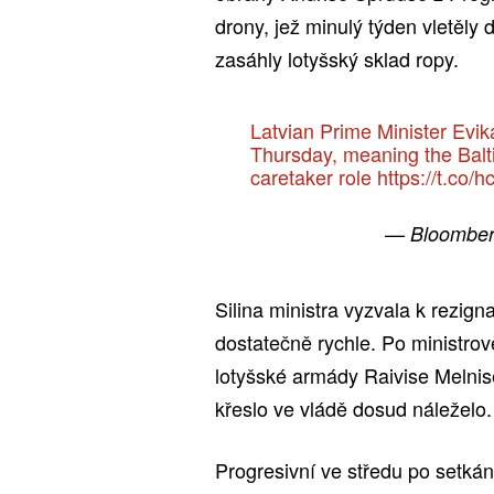
drony, jež minulý týden vletěly
zasáhly lotyšský sklad ropy.
Latvian Prime Minister Evik
Thursday, meaning the Balti
caretaker role
https://t.co
— Bloomber
Silina ministra vyzvala k rezig
dostatečně rychle. Po ministrov
lotyšské armády Raivise Melnise
křeslo ve vládě dosud náleželo.
Progresivní ve středu po setká