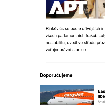
Rinkévičs se podle dřívějších i
všech parlamentních frakcí. Loty
nestabilitu, uvedl ve středu pre
veřejnoprávní stanice.
Doporučujeme
Eas
libe
Brits