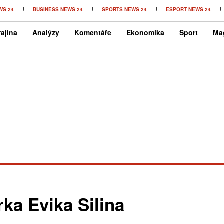
WS 24
BUSINESS NEWS 24
SPORTS NEWS 24
ESPORT NEWS 24
ajina
Analýzy
Komentáře
Ekonomika
Sport
Ma
ka Evika Silina