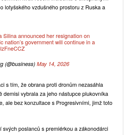
 do lotyšského vzdušného prostoru z Ruska a
a Silina announced her resignation on
c nation’s government will continue in a
/hclzFneCCZ
g (@business)
May 14, 2026
naci s tím, že obrana proti dronům nezasáhla
ě demisi vybrala za jeho nástupce plukovníka
, ale bez konzultace s Progresivními, jimž toto
ní svých poslanců s premiérkou a zákonodárci