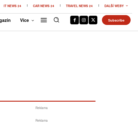
IT NEWS 24
CAR NEWS 24
TRAVEL NEWS 24
DALŠÍ WEBY
gazín
Více
Subscribe
Reklama
Reklama