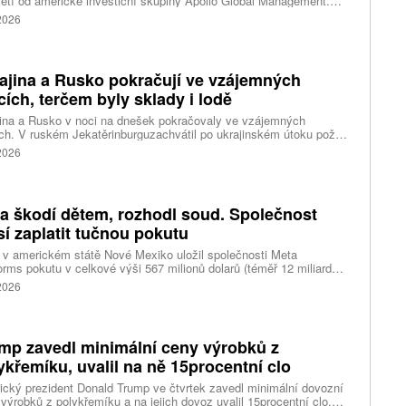
etí od americké investiční skupiny Apollo Global Management.
akce oceňuje aerolinku na 5,7 miliardy liber, tedy přibližně 162
 2026
rd korun.
ajina a Rusko pokračují ve vzájemných
cích, terčem byly sklady i lodě
ina a Rusko v noci na dnešek pokračovaly ve vzájemných
ch. V ruském Jekatěrinburguzachvátil po ukrajinském útoku požár
tické centrum ruského internetového prodejce Wildberries.
 2026
čnost o tom informovala bez podrobností na síti Telegram.
k ruské dronové útoky podle ukrajinských úřadů způsobily požár
ělských skladů v obci Balaklija v Charkovské oblasti na východě
iny, napsal Reuters.
a škodí dětem, rozhodl soud. Společnost
í zaplatit tučnou pokutu
v americkém státě Nové Mexiko uložil společnosti Meta
orms pokutu v celkové výši 567 milionů dolarů (téměř 12 miliard
) za újmu, kterou její platformy Facebook a Instagram působí
 2026
ým lidem. Firma musí změnit způsob ověřování věku.
mp zavedl minimální ceny výrobků z
ykřemíku, uvalil na ně 15procentní clo
cký prezident Donald Trump ve čtvrtek zavedl minimální dovozní
výrobků z polykřemíku a na jejich dovoz uvalil 15procentní clo.