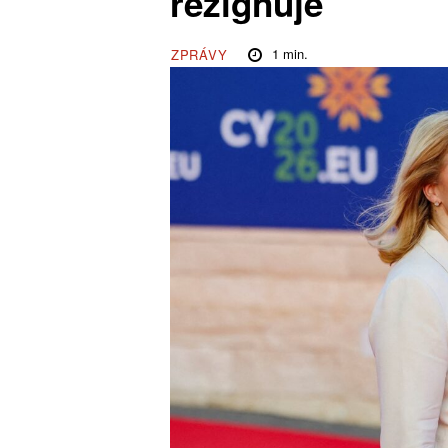
rezignuje
1
min.
ZPRÁVY