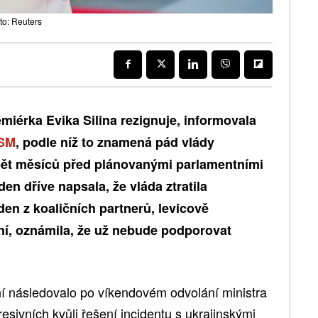
to: Reuters
miérka Evika Silina rezignuje, informovala
SM
, podle níž to znamená pád vlády
 pět měsíců před plánovanými parlamentními
en dříve napsala, že vláda ztratila
den z koaličních partnerů, levicově
ní, oznámila, že už nebude podporovat
í následovalo po víkendovém odvolání ministra
sivních kvůli řešení incidentu s ukrajinskými