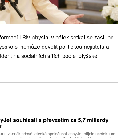
nformací LSM chystal v pátek setkat se zástupci
šsko si nemůže dovolit politickou nejistotu a
zident na sociálních sítích podle lotyšské
yJet souhlasil s převzetím za 5,7 miliardy
r
ká nízkonákladová letecká společnost easyJet přijala nabídku na