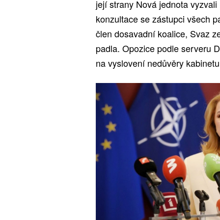
její strany Nová jednota vyzval
konzultace se zástupci všech pa
člen dosavadní koalice, Svaz ze
padla. Opozice podle serveru De
na vyslovení nedůvěry kabinetu