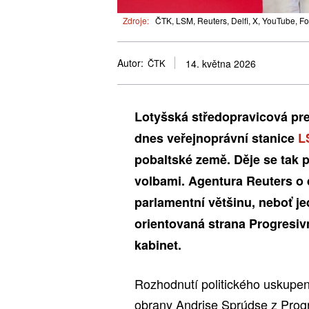
Zdroje:
ČTK, LSM, Reuters, Delfi, X, YouTube, Fo
Autor:
ČTK
14. května 2026
Lotyšská středopravicová pre
dnes veřejnoprávní stanice
L
pobaltské země. Děje se tak
volbami. Agentura Reuters o d
parlamentní většinu, neboť je
orientovaná strana Progresiv
kabinet.
Rozhodnutí politického uskupen
obrany Andrise Sprúdse z Progre