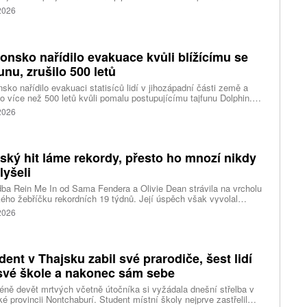
řemík se používá při výrobě polovodičů a je hlavní složkou
 2026
oltaických panelů, jeho největším světovým producentem je Čína.
 chce opatřeními podpořit domácí dodavatelské řetězce pro
u čipů a solárních panelů, a posílit tak pozici Spojených států v
ření s Čínou v oblasti umělé inteligence (AI) a energetiky, uvedla
onsko nařídilo evakuace kvůli blížícímu se
ura Reuters.
funu, zrušilo 500 letů
sko nařídilo evakuaci statisíců lidí v jihozápadní části země a
lo více než 500 letů kvůli pomalu postupujícímu tajfunu Dolphin.
 meteorologů přinese tajfun do oblasti silný vítr, prudký déšť a
 2026
é vlny, píše agentura Reuters. Dolphin je tajfunem první, tedy
abší kategorie s maximální rychlostí větru 144 kilometrů v hodině
árazy dosahujícími téměř 200 kilometrů v hodině. Blíží se k
ci ostrovů mezi oblasti Kjúšú a prefekturou Okinawa, uvedla
tský hit láme rekordy, přesto ho mnozí nikdy
ská meteorologická agentura (JMA).
lyšeli
ba Rein Me In od Sama Fendera a Olivie Dean strávila na vrcholu
kého žebříčku rekordních 19 týdnů. Její úspěch však vyvolal
anou reakci. Řada lidí tvrdí, že píseň nikdy neslyšela. Hudební
 2026
se totiž rozdělil do menších skupin, které poslouchají úplně jiné
dent v Thajsku zabil své prarodiče, šest lidí
své škole a nakonec sám sebe
ně devět mrtvých včetně útočníka si vyžádala dnešní střelba v
ké provincii Nontchaburí. Student místní školy nejprve zastřelil