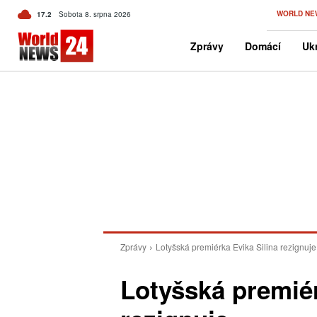
C
WORLD NE
17.2
Sobota 8. srpna 2026
Czech
Zprávy
Domácí
Ukr
Zprávy
Lotyšská premiérka Evika Silina rezignuje
Lotyšská premiér