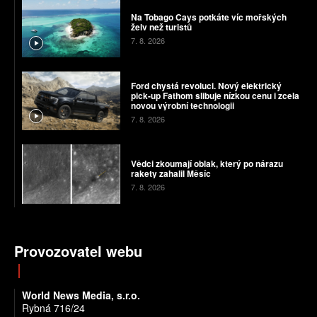
Na Tobago Cays potkáte víc mořských
želv než turistů
7. 8. 2026
Ford chystá revoluci. Nový elektrický
pick-up Fathom slibuje nízkou cenu i zcela
novou výrobní technologii
7. 8. 2026
Vědci zkoumají oblak, který po nárazu
rakety zahalil Měsíc
7. 8. 2026
Provozovatel webu
World News Media, s.r.o.
Rybná 716/24