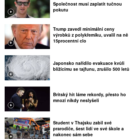
Společnost musí zaplatit tučnou
pokutu
Trump zavedl minimální ceny
výrobků z polykřemíku, uvalil na ně
15procentní clo
Japonsko nařídilo evakuace kvůli
blížícímu se tajfunu, zrušilo 500 letů
Britský hit láme rekordy, přesto ho
mnozí nikdy neslyšeli
Student v Thajsku zabil své
prarodiče, šest lidí ve své škole a
nakonec sám sebe