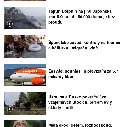
Tajfun Dolphin na jihu Japonska
zranil šest lidí, 50.000 domů je bez
proudu
Španělsko zavádí kontroly na hranici
s Itálií kvůli migrační vlně
EasyJet souhlasil s převzetím za 5,7
miliardy liber
Ukrajina a Rusko pokračují ve
vzájemných útocích, terčem byly
sklady i lodě
Meta škodí dětem, rozhodl soud.