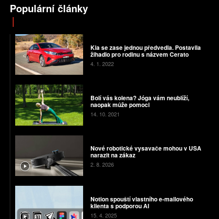
Populární články
Kia se zase jednou předvedla. Postavila
žihadlo pro rodinu s názvem Cerato
4. 1. 2022
Bolí vás kolena? Jóga vám neublíží,
naopak může pomoci
14. 10. 2021
Nové robotické vysavače mohou v USA
narazit na zákaz
2. 8. 2026
Notion spouští vlastního e-mailového
klienta s podporou AI
15. 4. 2025