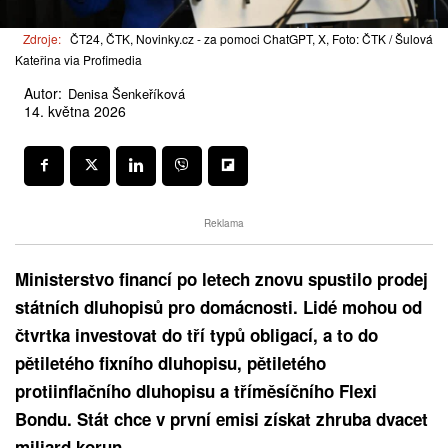
Zdroje:
ČT24, ČTK, Novinky.cz - za pomoci ChatGPT, X, Foto: ČTK / Šulová
Kateřina via Profimedia
Autor:
Denisa Šenkeříková
14. května 2026
Reklama
Ministerstvo financí po letech znovu spustilo prodej
státních dluhopisů pro domácnosti. Lidé mohou od
čtvrtka investovat do tří typů obligací, a to do
pětiletého fixního dluhopisu, pětiletého
protiinflačního dluhopisu a tříměsíčního Flexi
Bondu. Stát chce v první emisi získat zhruba dvacet
miliard korun.