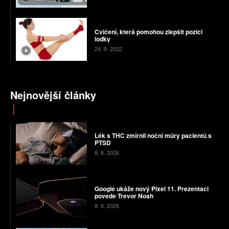
Cvičení, která pomohou zlepšit pozici
loďky
24. 9. 2022
Nejnovější články
Lék s THC zmírnil noční můry pacientů s
PTSD
8. 8. 2026
Google ukáže nový Pixel 11. Prezentaci
povede Trevor Noah
8. 8. 2026