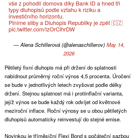
vše z pohodlí domova díky Bank ID a hned tři
typy dluhopisů podle vztahu k riziku a
investičního horizontu.
Plníme sliby a Dluhopis Republiky je zpět 🇨🇿
pic.twitter.com/IzOrClhrDW
— Alena Schillerová (@alenaschillerov)
May 14,
2026
Pětiletý fixní dluhopis má při držení do splatnosti
nabídnout průměrný roční výnos 4,5 procenta. Úročení
se bude v jednotlivých letech zvyšovat podle délky
držení. Stejnou splatnost má i protiinflační varianta,
jejíž výnos se bude každý rok odvíjet od květnové
meziroční inflace. Roční výnosy se u obou pětiletých
dluhopisů automaticky reinvestují do stejné emise.
Novinkou je tříměsíční Flexi Bond s počáteční sazbou