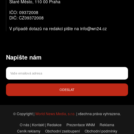
Staré Město, 110 00 Praha
IČO: 09372008
DIČ: CZ09372008
V případě dotazů na redakci pište na info@wn24.cz
Napište nám
ODESLAT
© Copyright |
World News Media, s.r.o.
| všechna práva vyhrazena.
O nás | Kontakt | Redakce
Prezentace WNM
Reklama
Ceník reklamy
Obchodní zastoupení
Obchodní podmínky