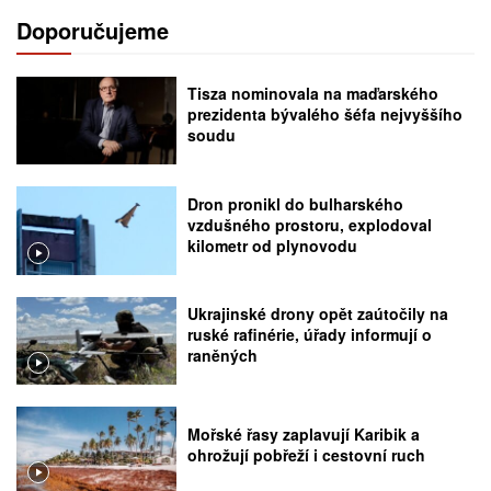
Doporučujeme
Tisza nominovala na maďarského
prezidenta bývalého šéfa nejvyššího
soudu
Dron pronikl do bulharského
vzdušného prostoru, explodoval
kilometr od plynovodu
Ukrajinské drony opět zaútočily na
ruské rafinérie, úřady informují o
raněných
Mořské řasy zaplavují Karibik a
ohrožují pobřeží i cestovní ruch