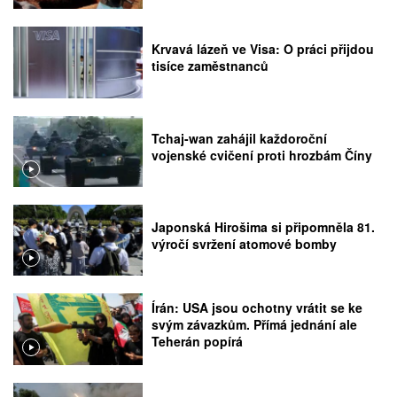
Krvavá lázeň ve Visa: O práci přijdou
tisíce zaměstnanců
Tchaj-wan zahájil každoroční
vojenské cvičení proti hrozbám Číny
Japonská Hirošima si připomněla 81.
výročí svržení atomové bomby
Írán: USA jsou ochotny vrátit se ke
svým závazkům. Přímá jednání ale
Teherán popírá