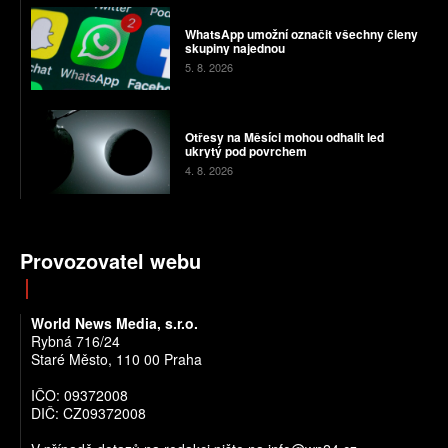
WhatsApp umožní označit všechny členy
skupiny najednou
5. 8. 2026
Otřesy na Měsíci mohou odhalit led
ukrytý pod povrchem
4. 8. 2026
Provozovatel webu
World News Media, s.r.o.
Rybná 716/24
Staré Město, 110 00 Praha
IČO: 09372008
DIČ: CZ09372008