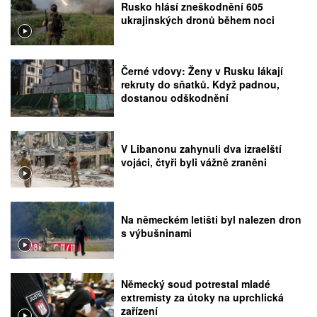
Rusko hlásí zneškodnění 605
ukrajinských dronů během noci
Černé vdovy: Ženy v Rusku lákají
rekruty do sňatků. Když padnou,
dostanou odškodnění
V Libanonu zahynuli dva izraelští
vojáci, čtyři byli vážně zraněni
Na německém letišti byl nalezen dron
s výbušninami
Německý soud potrestal mladé
extremisty za útoky na uprchlická
zařízení