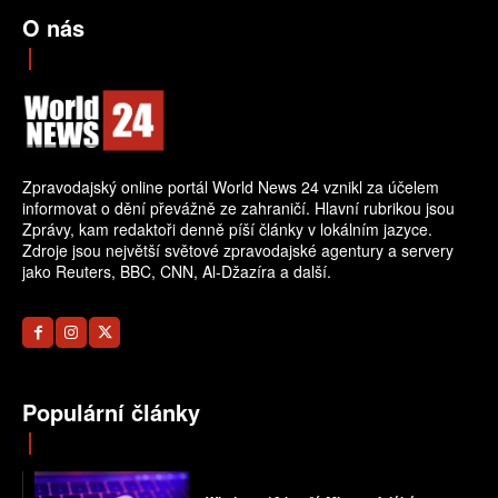
O nás
Zpravodajský online portál World News 24 vznikl za účelem
informovat o dění převážně ze zahraničí. Hlavní rubrikou jsou
Zprávy, kam redaktoři denně píší články v lokálním jazyce.
Zdroje jsou největší světové zpravodajské agentury a servery
jako Reuters, BBC, CNN, Al-Džazíra a další.
Populární články