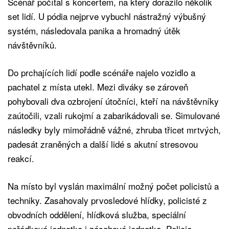
Scénář počítal s koncertem, na který dorazilo několik
set lidí. U pódia nejprve vybuchl nástražný výbušný
systém, následovala panika a hromadný útěk
návštěvníků.
Do prchajících lidí podle scénáře najelo vozidlo a
pachatel z místa utekl. Mezi diváky se zároveň
pohybovali dva ozbrojení útočníci, kteří na návštěvníky
zaútočili, vzali rukojmí a zabarikádovali se. Simulované
následky byly mimořádně vážné, zhruba třicet mrtvých,
padesát zraněných a další lidé s akutní stresovou
reakcí.
Na místo byl vyslán maximální možný počet policistů a
techniky. Zasahovaly prvosledové hlídky, policisté z
obvodních oddělení, hlídková služba, speciální
pořádková jednotka i zásahová jednotka. Policie