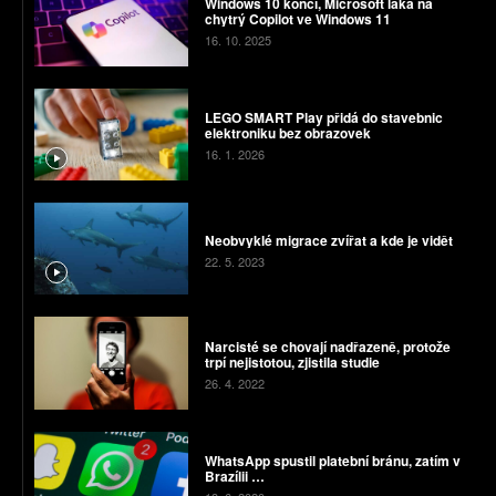
Windows 10 končí, Microsoft láká na
chytrý Copilot ve Windows 11
16. 10. 2025
LEGO SMART Play přidá do stavebnic
elektroniku bez obrazovek
16. 1. 2026
Neobvyklé migrace zvířat a kde je vidět
22. 5. 2023
Narcisté se chovají nadřazeně, protože
trpí nejistotou, zjistila studie
26. 4. 2022
WhatsApp spustil platební bránu, zatím v
Brazílii …