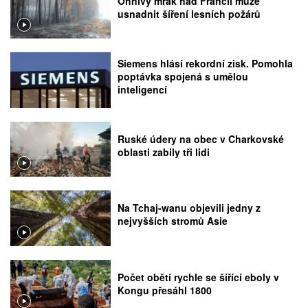
Ohnivý mrak nad Francií může
usnadnit šíření lesních požárů
Siemens hlásí rekordní zisk. Pomohla
poptávka spojená s umělou
inteligencí
Ruské údery na obec v Charkovské
oblasti zabily tři lidi
Na Tchaj-wanu objevili jedny z
nejvyšších stromů Asie
Počet obětí rychle se šířící eboly v
Kongu přesáhl 1800