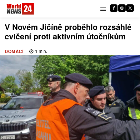
V Novém Jičíně proběhlo rozsáhlé
cvičení proti aktivním útočníkům
1
min.
DOMÁCÍ