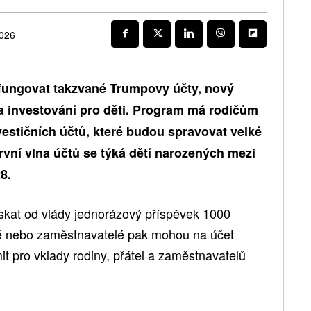
2026
 fungovat takzvané Trumpovy účty, nový
 a investování pro děti. Program má rodičům
vestičních účtů, které budou spravovat velké
První vlna účtů se týká dětí narozených mezi
8.
ískat od vlády jednorázový příspěvek 1000
elé nebo zaměstnavatelé pak mohou na účet
mit pro vklady rodiny, přátel a zaměstnavatelů