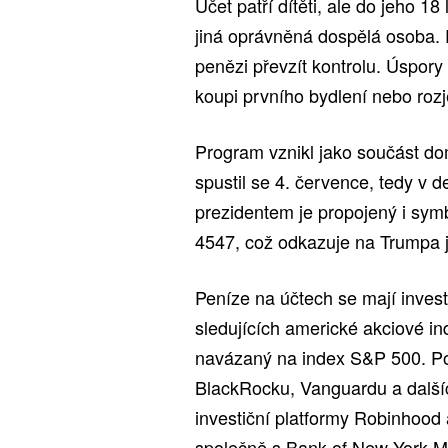
Účet patří dítěti, ale do jeho 1
jiná oprávněná dospělá osoba.
penězi převzít kontrolu. Úspory
koupi prvního bydlení nebo roz
Program vznikl jako součást 
spustil se 4. července, tedy v d
prezidentem je propojený i sym
4547, což odkazuje na Trumpa j
Peníze na účtech se mají inves
sledujících americké akciové in
navázaný na index S&P 500. Poz
BlackRocku, Vanguardu a další
investiční platformy Robinhood 
společně s Bank of New York M