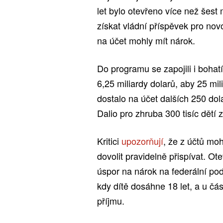
let bylo otevřeno více než šest
získat vládní příspěvek pro novo
na účet mohly mít nárok.
Do programu se zapojili i bohat
6,25 miliardy dolarů, aby 25 mil
dostalo na účet dalších 250 dol
Dalio pro zhruba 300 tisíc dětí 
Kritici
upozorňují
, že z účtů moh
dovolit pravidelně přispívat. O
úspor na nárok na federální p
kdy dítě dosáhne 18 let, a u č
příjmu.