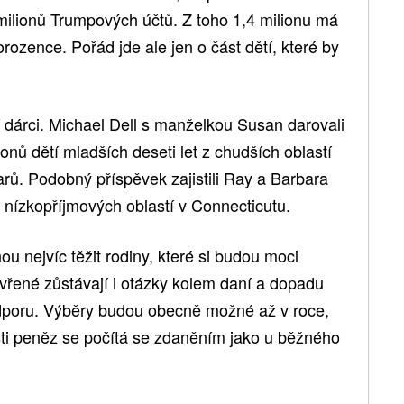
 milionů Trumpových účtů. Z toho 1,4 milionu má
rozence. Pořád jde ale jen o část dětí, které by
í dárci. Michael Dell s manželkou Susan darovali
ionů dětí mladších deseti let z chudších oblastí
arů. Podobný příspěvek zajistili Ray a Barbara
z nízkopříjmových oblastí v Connecticutu.
ou nejvíc těžit rodiny, které si budou moci
tevřené zůstávají i otázky kolem daní a dopadu
odporu. Výběry budou obecně možné až v roce,
ásti peněz se počítá se zdaněním jako u běžného