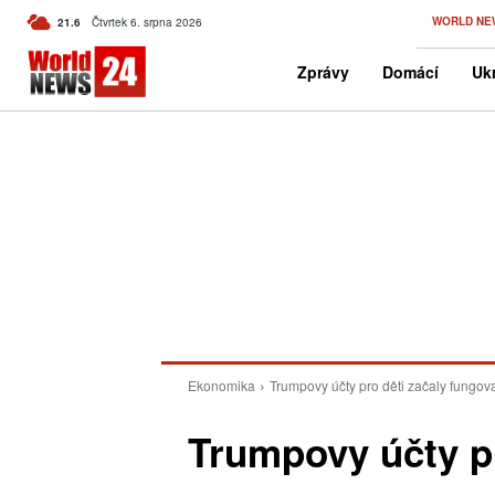
C
WORLD NE
21.6
Čtvrtek 6. srpna 2026
Czech
Zprávy
Domácí
Ukr
Ekonomika
Trumpovy účty pro děti začaly fungov
Trumpovy účty pr