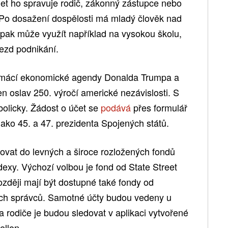
8 let ho spravuje rodič, zákonný zástupce nebo
 Po dosažení dospělosti má mladý člověk nad
 pak může využít například na vysokou školu,
jezd podnikání.
domácí ekonomické agendy Donalda Trumpa a
en oslav 250. výročí americké nezávislosti. S
bolicky. Žádost o účet se
podává
přes formulář
ako 45. a 47. prezidenta Spojených států.
tovat do levných a široce rozložených fondů
dexy. Výchozí volbou je fond od State Street
ději mají být dostupné také fondy od
ch správců. Samotné účty budou vedeny u
a rodiče je budou sledovat v aplikaci vytvořené
ellon.