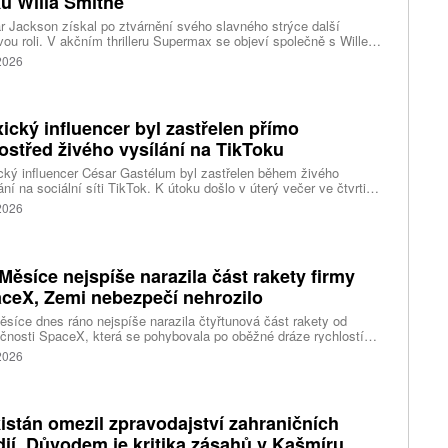
u Willa Smithe
r Jackson získal po ztvárnění svého slavného strýce další
vou roli. V akčním thrilleru Supermax se objeví společně s Willem
em a AnnaSophií Robb. Podrobnosti o jeho postavě zatím tvůrci
 2026
ický influencer byl zastřelen přímo
ostřed živého vysílání na TikToku
ký influencer César Gastélum byl zastřelen během živého
ání na sociální síti TikTok. K útoku došlo v úterý večer ve čtvrti
Ríos ve městě Culiacán na severu země.
 2026
Měsíce nejspíše narazila část rakety firmy
ceX, Zemi nebezpečí nehrozilo
síce dnes ráno nejspíše narazila čtyřtunová část rakety od
čnosti SpaceX, která se pohybovala po oběžné dráze rychlostí
ižně 2,43 kilometru za sekundu. Napsal to web stanice BBC, podle
 2026
je už na Měsíci asi 3000 objektů vyrobených člověkem. Potvrzení
e se čeká v řádu hodin až dnů. Experti už dříve uvedli, že Zemi
ěsíci nehrozí žádné nebezpečí, na lunárním povrchu ale patrně
há desítky metrů velký kráter.
istán omezil zpravodajství zahraničních
ií. Důvodem je kritika zásahů v Kašmíru