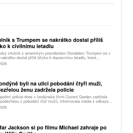
ulník s Trumpem se nakrátko dostal příliš
zko k civilnímu letadlu
nský vrtulník s americkým prezidentem Donaldem Trumpem se v
 nakrátko dostal příliš blízko k dopravnímu letadlu, které
ovalo z washingtonského letiště Ronalda Reagana, uvedl dnes
 2026
cký Federální úřad pro letectví (FAA). Podle Bílého domu Trump
 v nebezpečí. Informuje o tom agentura Reuters, podle které i tak
ent vzbuzuje vážné otázky, proč bylo letadlu umožněno
rtovat. Národní úřad pro bezpečnost v dopravě (NTSB) zvažuje,
ondýně byli na ulici pobodáni čtyři muži,
i zahájí vyšetřování.
ezřelou ženu zadržela policie
politní policie dnes v londýnské čtvrti Covent Garden zadržela
 podezřelou z pobodání čtyř mužů, informovala média s odkazem
stní úřady. Mluvčí londýnské záchranné služby uvedl, že čtyři
 2026
nti byli ošetřeni na místě a převezeni do nedalekého
acentra. Podle stanice Sky News se policie domnívá, že incident
sí s problémy s duševním zdravím.
far Jackson si po filmu Michael zahraje po