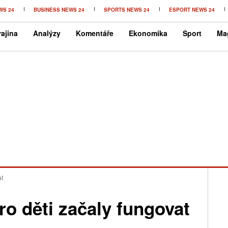
WS 24
BUSINESS NEWS 24
SPORTS NEWS 24
ESPORT NEWS 24
ajina
Analýzy
Komentáře
Ekonomika
Sport
Ma
at
o děti začaly fungovat