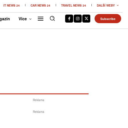
IT NEWS 24
CAR NEWS 24
TRAVEL NEWS 24
DALŠÍ WEBY
gazín
Více
Subscribe
Reklama
Reklama