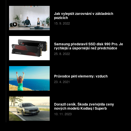
Jak vylepšit zarovnání v základních
pozicích
15. 9. 2022
Samsung představil SSD disk 990 Pro. Je
rychlejší a úspornější než předchůdce
25. 8. 2022
Průvodce pěti elementy: vzduch
23. 4. 2021
Dorazil ceník. Škoda zveřejnila ceny
nových modelů Kodiaq i Superb
10. 11. 2023