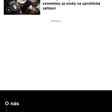
extremisty za útoky na uprchlická
zařízení
Reklama
O nás