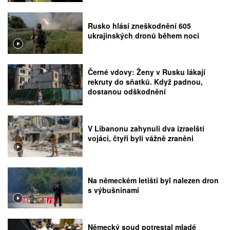
Rusko hlásí zneškodnění 605
ukrajinských dronů během noci
Černé vdovy: Ženy v Rusku lákají
rekruty do sňatků. Když padnou,
dostanou odškodnění
V Libanonu zahynuli dva izraelští
vojáci, čtyři byli vážně zraněni
Na německém letišti byl nalezen dron
s výbušninami
Německý soud potrestal mladé