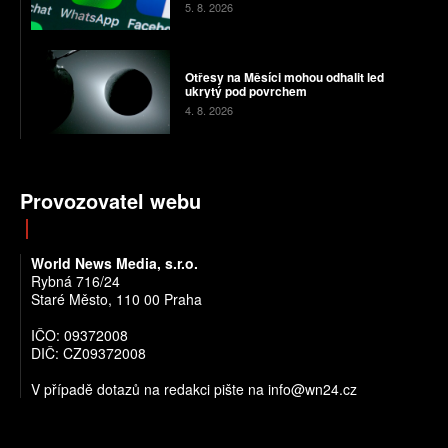
5. 8. 2026
Otřesy na Měsíci mohou odhalit led
ukrytý pod povrchem
4. 8. 2026
Provozovatel webu
World News Media, s.r.o.
Rybná 716/24
Staré Město, 110 00 Praha
IČO: 09372008
DIČ: CZ09372008
V případě dotazů na redakci pište na info@wn24.cz