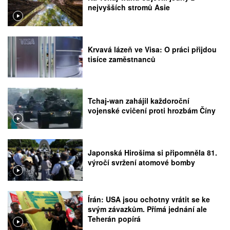
nejvyšších stromů Asie
Krvavá lázeň ve Visa: O práci přijdou
tisíce zaměstnanců
Tchaj-wan zahájil každoroční
vojenské cvičení proti hrozbám Číny
Japonská Hirošima si připomněla 81.
výročí svržení atomové bomby
Írán: USA jsou ochotny vrátit se ke
svým závazkům. Přímá jednání ale
Teherán popírá