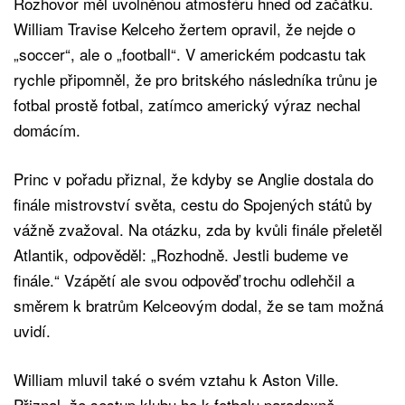
Rozhovor měl uvolněnou atmosféru hned od začátku.
William Travise Kelceho žertem opravil, že nejde o
„soccer“, ale o „football“. V americkém podcastu tak
rychle připomněl, že pro britského následníka trůnu je
fotbal prostě fotbal, zatímco americký výraz nechal
domácím.
Princ v pořadu přiznal, že kdyby se Anglie dostala do
finále mistrovství světa, cestu do Spojených států by
vážně zvažoval. Na otázku, zda by kvůli finále přeletěl
Atlantik, odpověděl: „Rozhodně. Jestli budeme ve
finále.“ Vzápětí ale svou odpověď trochu odlehčil a
směrem k bratrům Kelceovým dodal, že se tam možná
uvidí.
William mluvil také o svém vztahu k Aston Ville.
Přiznal, že sestup klubu ho k fotbalu paradoxně