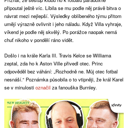
připoutal ještě víc. Líbila se mu podle něj právě bitva o
návrat mezi nejlepší. Výsledky oblíbeného týmu přitom
umějí výrazně ovlivnit i jeho náladu. Když Villa vyhraje,
víkend je podle něj skvělý. Po porážce naopak nemá
chuť nikoho v pondělí ráno vidět.
Došlo i na krále Karla III. Travis Kelce se Williama
zeptal, zda ho k Aston Ville přivedl otec. Princ
odpověděl bez váhání: „Rozhodně ne. Můj otec fotbal
nesnáší.“ Poznámka působila o to vtipněji, že král Karel
se v minulosti
označil
za fanouška Burnley.