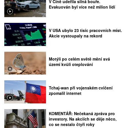
V Číně udeřila silná bouře.
Evakuován byl více než milion lidí
V USA ubylo 23 tisíc pracovních míst.
Akcie vystoupaly na rekord
Motýli po celém světě mění svá
území kvůli oteplování
Tchaj-wan při vojenském cvičení
zpomalil internet
KOMENTÁŘ: Nečekaná zpráva pro
investory. Na akciích se děje něco,
co se nestalo čtyři roky