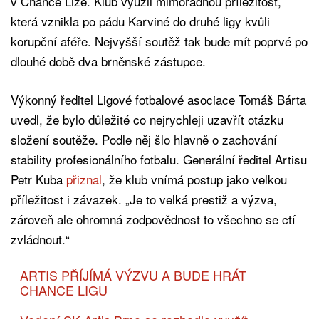
v Chance Lize. Klub využil mimořádnou příležitost,
která vznikla po pádu Karviné do druhé ligy kvůli
korupční aféře. Nejvyšší soutěž tak bude mít poprvé po
dlouhé době dva brněnské zástupce.
Výkonný ředitel Ligové fotbalové asociace Tomáš Bárta
uvedl, že bylo důležité co nejrychleji uzavřít otázku
složení soutěže. Podle něj šlo hlavně o zachování
stability profesionálního fotbalu. Generální ředitel Artisu
Petr Kuba
přiznal
, že klub vnímá postup jako velkou
příležitost i závazek. „Je to velká prestiž a výzva,
zároveň ale ohromná zodpovědnost to všechno se ctí
zvládnout.“
ARTIS PŘÍJÍMÁ VÝZVU A BUDE HRÁT
CHANCE LIGU