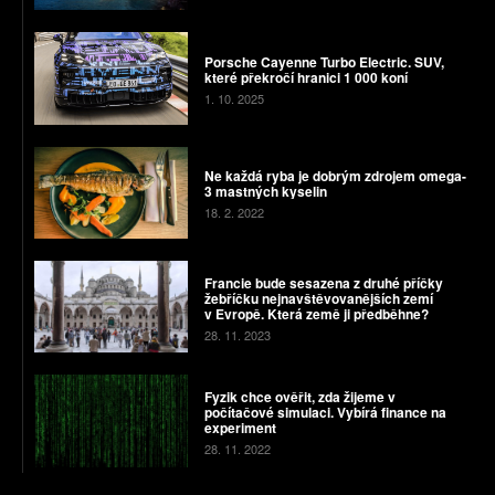
Porsche Cayenne Turbo Electric. SUV,
které překročí hranici 1 000 koní
1. 10. 2025
Ne každá ryba je dobrým zdrojem omega-
3 mastných kyselin
18. 2. 2022
Francie bude sesazena z druhé příčky
žebříčku nejnavštěvovanějších zemí
v Evropě. Která země ji předběhne?
28. 11. 2023
Fyzik chce ověřit, zda žijeme v
počítačové simulaci. Vybírá finance na
experiment
28. 11. 2022