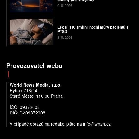
9. 8. 2026
Lék s THC zmírnil noční můry pacientů s
PTSD
8. 8. 2026
Provozovatel webu
World News Media, s.r.o.
Rybná 716/24
Staré Město, 110 00 Praha
IČO: 09372008
DIČ: CZ09372008
V případě dotazů na redakci pište na info@wn24.cz