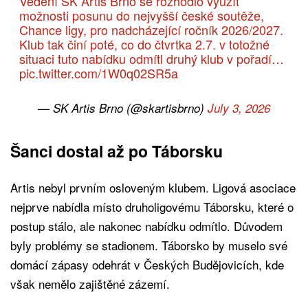
Vedení SK Artis Brno se rozhodlo využít
možnosti posunu do nejvyšší české soutěže,
Chance ligy, pro nadcházející ročník 2026/2027.
Klub tak činí poté, co do čtvrtka 2.7. v totožné
situaci tuto nabídku odmítl druhý klub v pořadí…
pic.twitter.com/1W0q02SR5a
— SK Artis Brno (@skartisbrno)
July 3, 2026
Šanci dostal až po Táborsku
Artis nebyl prvním osloveným klubem. Ligová asociace
nejprve nabídla místo druholigovému Táborsku, které o
postup stálo, ale nakonec nabídku odmítlo. Důvodem
byly problémy se stadionem. Táborsko by muselo své
domácí zápasy odehrát v Českých Budějovicích, kde
však nemělo zajištěné zázemí.