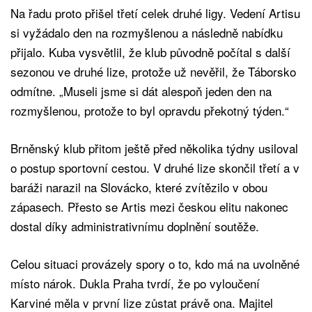
Na řadu proto přišel třetí celek druhé ligy. Vedení Artisu
si vyžádalo den na rozmyšlenou a následně nabídku
přijalo. Kuba vysvětlil, že klub původně počítal s další
sezonou ve druhé lize, protože už nevěřil, že Táborsko
odmítne. „Museli jsme si dát alespoň jeden den na
rozmyšlenou, protože to byl opravdu překotný týden.“
Brněnský klub přitom ještě před několika týdny usiloval
o postup sportovní cestou. V druhé lize skončil třetí a v
baráži narazil na Slovácko, které zvítězilo v obou
zápasech. Přesto se Artis mezi českou elitu nakonec
dostal díky administrativnímu doplnění soutěže.
Celou situaci provázely spory o to, kdo má na uvolněné
místo nárok. Dukla Praha tvrdí, že po vyloučení
Karviné měla v první lize zůstat právě ona. Majitel