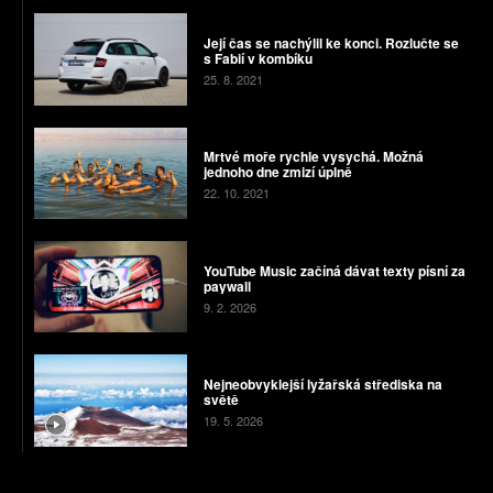
Její čas se nachýlil ke konci. Rozlučte se
s Fabií v kombíku
25. 8. 2021
Mrtvé moře rychle vysychá. Možná
jednoho dne zmizí úplně
22. 10. 2021
YouTube Music začíná dávat texty písní za
paywall
9. 2. 2026
Nejneobvyklejší lyžařská střediska na
světě
19. 5. 2026