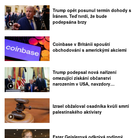
Trump opět posunul termín dohody s
Íránem. Teď tvrdí, že bude
podepsána brzy
Coinbase v Británii spouští
obchodování s americkými akciemi
Trump podepsal nová nařízení
omezující získání občanství
narozením v USA, navzdory
rozhodnutí Nejvyššího soudu
Izrael obžaloval osadníka kvůli smrti
palestinského aktivisty
Ester Geislerová odkrývá rodinný