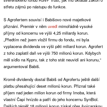
střetu zájmů po nástupu do funkce.
S Agrofertem souvisí i Babišovo nové majetkové
přiznání. Premiér v něm
uvedl
mimořádně vysoké
příjmy od koncernu ve výši 4,25 miliardy korun.
„Předtím než jsem vložil firmu do fondu, mi byla
vyplacena dividenda ve výši pěti miliard korun. Agrofert
z toho zaplatil daň ve výši 750 milionů korun. Kdybych
měl sídlo na Kypru, tak z toho stát neuvidí ani korunu,“
argumentoval Babiš.
Kromě dividendy dostal Babiš od Agrofertu ještě další
platbu přesahující deset milionů korun. Přiznal také
příjem nad jeden milion korun od firmy Imoba, která
vlastní Čapí hnízdo a patří do jeho koncernu SynBiol.
Dalších téměř 18 milionů korun získal přes švýcarskou