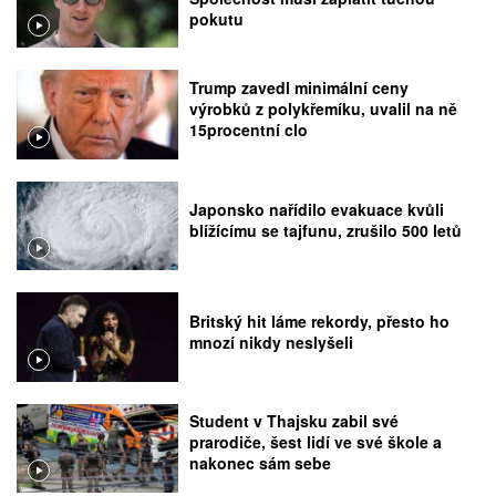
pokutu
Trump zavedl minimální ceny
výrobků z polykřemíku, uvalil na ně
15procentní clo
Japonsko nařídilo evakuace kvůli
blížícímu se tajfunu, zrušilo 500 letů
Britský hit láme rekordy, přesto ho
mnozí nikdy neslyšeli
Student v Thajsku zabil své
prarodiče, šest lidí ve své škole a
nakonec sám sebe