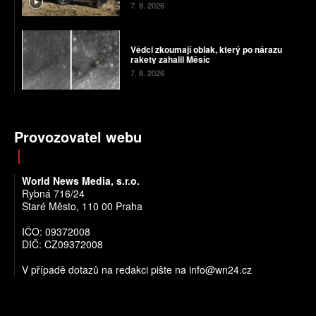
7. 8. 2026
Vědci zkoumají oblak, který po nárazu
rakety zahalil Měsíc
7. 8. 2026
Provozovatel webu
World News Media, s.r.o.
Rybná 716/24
Staré Město, 110 00 Praha
IČO: 09372008
DIČ: CZ09372008
V případě dotazů na redakci pište na info@wn24.cz