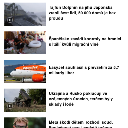
Tajfun Dolphin na jihu Japonska
zranil šest lidí, 50.000 domů je bez
proudu
Španělsko zavádí kontroly na hranici
s Itálií kvůli migrační vlně
EasyJet souhlasil s převzetím za 5,7
miliardy liber
Ukrajina a Rusko pokračují ve
vzájemných útocích, terčem byly
sklady i lodě
Meta škodí dětem, rozhodl soud.
Společnost musí zaplatit tučnou