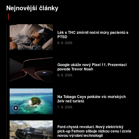
Nejnovější články
Lék s THC zmírnil noční můry pacientů s
PTSD
8. 8. 2026
Google ukáže nový Pixel 11. Prezentaci
povede Trevor Noah
8. 8. 2026
Na Tobago Cays potkáte víc mořských
želv než turistů
7. 8. 2026
Ford chystá revoluci. Nový elektrický
pick-up Fathom slibuje nízkou cenu i zcela
novou výrobní technologii