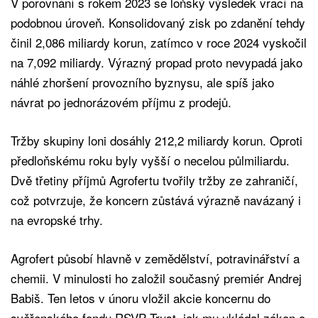
V porovnání s rokem 2023 se loňský výsledek vrací na
podobnou úroveň. Konsolidovaný zisk po zdanění tehdy
činil 2,086 miliardy korun, zatímco v roce 2024 vyskočil
na 7,092 miliardy. Výrazný propad proto nevypadá jako
náhlé zhoršení provozního byznysu, ale spíš jako
návrat po jednorázovém příjmu z prodejů.
Tržby skupiny loni dosáhly 212,2 miliardy korun. Oproti
předloňskému roku byly vyšší o necelou půlmiliardu.
Dvě třetiny příjmů Agrofertu tvořily tržby ze zahraničí,
což potvrzuje, že koncern zůstává výrazně navázaný i
na evropské trhy.
Agrofert působí hlavně v zemědělství, potravinářství a
chemii. V minulosti ho založil současný premiér Andrej
Babiš. Ten letos v únoru vložil akcie koncernu do
svěřenského fondu RSVP Trust, jak mu ukládal zákon o