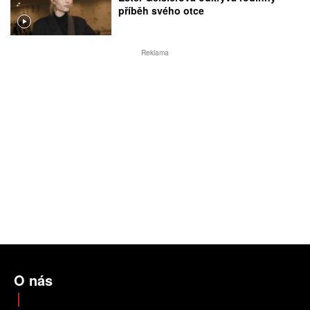
příběh svého otce
Reklama
O nás