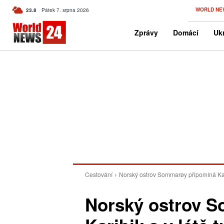
C
WORLD NE
23.8
Pátek 7. srpna 2026
Czech
Zprávy
Domácí
Ukr
Cestování
Norský ostrov Sommarøy připomíná Kar
Norský ostrov 