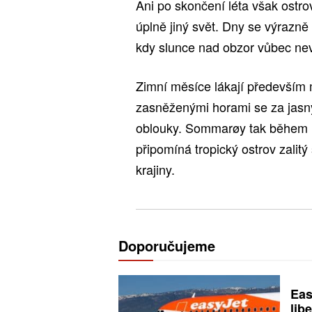
Ani po skončení léta však ostr
úplně jiný svět. Dny se výrazně 
kdy slunce nad obzor vůbec nev
Zimní měsíce lákají především
zasněženými horami se za jasnýc
oblouky. Sommarøy tak během ro
připomíná tropický ostrov zalit
krajiny.
Doporučujeme
Eas
libe