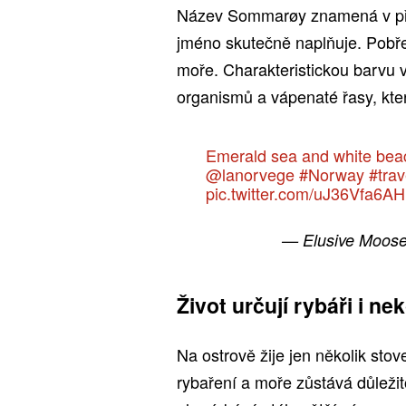
Název Sommarøy znamená v pře
jméno skutečně naplňuje. Pobře
moře. Charakteristickou barvu 
organismů a vápenaté řasy, kter
Emerald sea and white bea
@lanorvege
#Norway
#trav
pic.twitter.com/uJ36Vfa6AH
— Elusive Moos
Život určují rybáři i ne
Na ostrově žije jen několik sto
rybaření a moře zůstává důležito