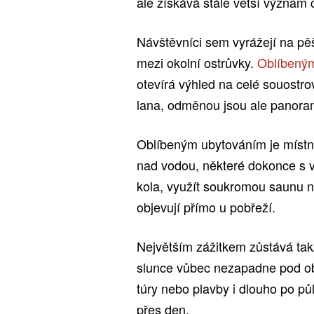
ale získává stále větší význam 
Návštěvníci sem vyrážejí na pěš
mezi okolní ostrůvky.
Oblíbený
otevírá výhled na celé souostro
lana, odměnou jsou ale panoram
Oblíbeným ubytováním je místní
nad vodou, některé dokonce s v
kola, využít soukromou saunu n
objevují přímo u pobřeží.
Největším zážitkem zůstává takz
slunce vůbec nezapadne pod obzo
túry nebo plavby i dlouho po pů
přes den.