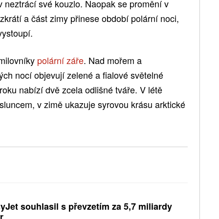
ov neztrácí své kouzlo. Naopak se promění v
zkrátí a část zimy přinese období polární noci,
ystoupí.
 milovníky
polární záře
. Nad mořem a
h nocí objevují zelené a fialové světelné
ku nabízí dvě zcela odlišné tváře. V létě
ý sluncem, v zimě ukazuje syrovou krásu arktické
yJet souhlasil s převzetím za 5,7 miliardy
r