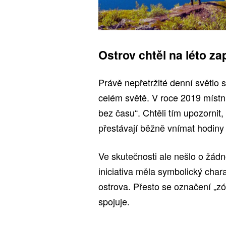
Ostrov chtěl na léto z
Právě nepřetržité denní světlo
celém světě. V roce 2019 místní
bez času“. Chtěli tím upozornit
přestávají běžně vnímat hodiny 
Ve skutečnosti ale nešlo o žád
iniciativa měla symbolický char
ostrova. Přesto se označení „
spojuje.