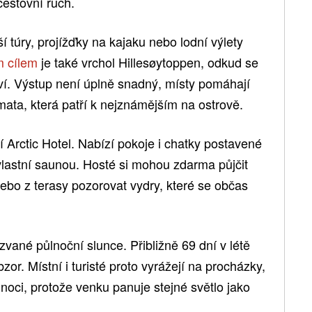
cestovní ruch.
í túry, projížďky na kajaku nebo lodní výlety
m cílem
je také vrchol Hillesøytoppen, odkud se
ví. Výstup není úplně snadný, místy pomáhají
ata, která patří k nejznámějším na ostrově.
 Arctic Hotel. Nabízí pokoje i chatky postavené
lastní saunou. Hosté si mohou zdarma půjčit
ebo z terasy pozorovat vydry, které se občas
vané půlnoční slunce. Přibližně 69 dní v létě
r. Místní i turisté proto vyrážejí na procházky,
lnoci, protože venku panuje stejné světlo jako