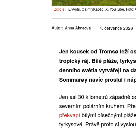
Zdroje:
EnVols, CalmlyKaotic, X, YouTube, Foto:
Autor:
Anna Ahneová
4. července 2026
Jen kousek od Tromsø leží os
tropický ráj. Bílé pláže, tyrk
denního světla vytvářejí na
Sommarøy navíc proslul i náp
Jen asi 30 kilometrů západně o
severním polárním kruhem. Přes
překvapí
bílými písečnými pláž
tyrkysové. Právě proto si vyslou