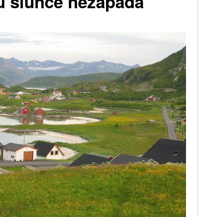
 tu slunce nezapadá