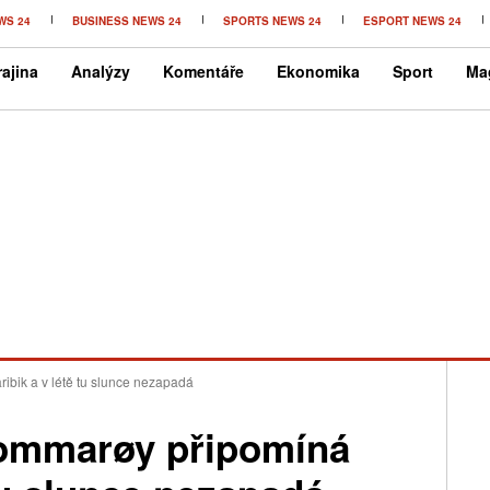
WS 24
BUSINESS NEWS 24
SPORTS NEWS 24
ESPORT NEWS 24
ajina
Analýzy
Komentáře
Ekonomika
Sport
Ma
ibik a v létě tu slunce nezapadá
Sommarøy připomíná