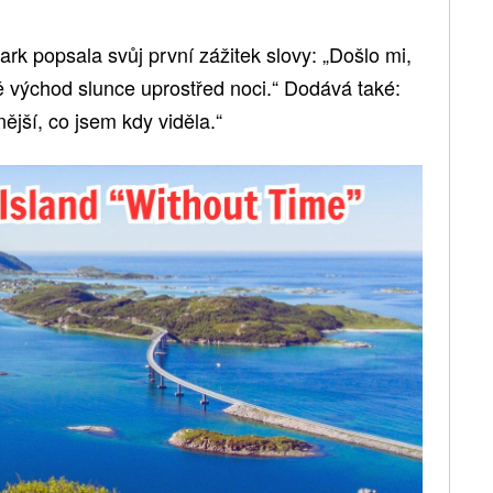
ark popsala svůj první zážitek slovy: „Došlo mi,
ně východ slunce uprostřed noci.“ Dodává také:
ější, co jsem kdy viděla.“