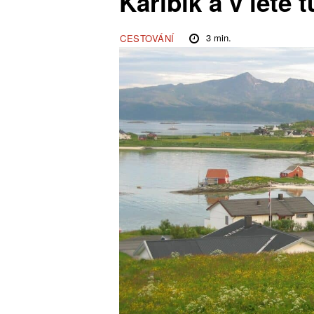
Karibik a v létě
3
min.
CESTOVÁNÍ