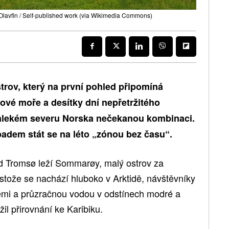
 Olavfin / Self-published work (via Wikimedia Commons)
trov, který na první pohled připomíná
ysové moře a desítky dní nepřetržitého
 dalekém severu Norska nečekanou kombinaci.
adem stát se na léto „zónou bez času“.
d Tromsø leží Sommarøy, malý ostrov za
tože se nachází hluboko v Arktidě, návštěvníky
emi a průzračnou vodou v odstínech modré a
žil přirovnání ke Karibiku.