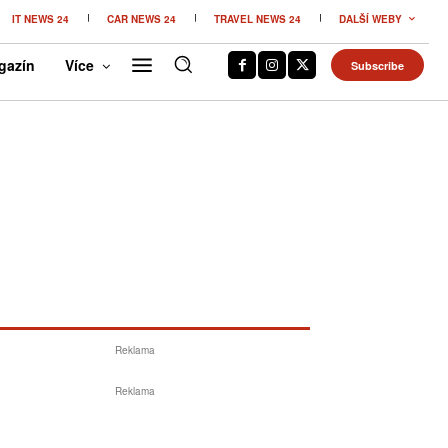
IT NEWS 24
CAR NEWS 24
TRAVEL NEWS 24
DALŠÍ WEBY
gazín
Více
Subscribe
Reklama
Reklama