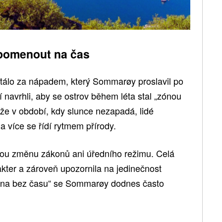
apomenout na čas
 stálo za nápadem, který Sommarøy proslavil po
 navrhli, aby se ostrov během léta stal „zónou
, že v období, kdy slunce nezapadá, lidé
a více se řídí rytmem přírody.
nou změnu zákonů ani úředního režimu. Celá
akter a zároveň upozornila na jedinečnost
zóna bez času“ se Sommarøy dodnes často