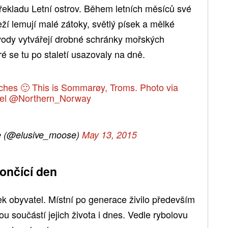
kladu Letní ostrov. Během letních měsíců své
ží lemují malé zátoky, světlý písek a mělké
vody vytvářejí drobné schránky mořských
é se tu po staletí usazovaly na dně.
ches 🙂 This is Sommarøy, Troms. Photo via
el
@Northern_Norway
e (@elusive_moose)
May 13, 2015
končící den
vek obyvatel. Místní po generace živilo především
u součástí jejich života i dnes. Vedle rybolovu