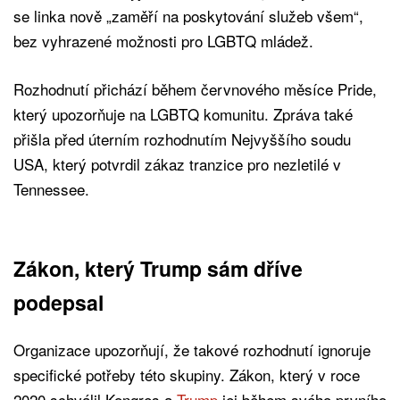
se linka nově „zaměří na poskytování služeb všem“,
bez vyhrazené možnosti pro LGBTQ mládež.
Rozhodnutí přichází během červnového měsíce Pride,
který upozorňuje na LGBTQ komunitu. Zpráva také
přišla před úterním rozhodnutím Nejvyššího soudu
USA, který potvrdil zákaz tranzice pro nezletilé v
Tennessee.
Zákon, který Trump sám dříve
podepsal
Organizace upozorňují, že takové rozhodnutí ignoruje
specifické potřeby této skupiny. Zákon, který v roce
2020 schválil Kongres a
Trump
jej během svého prvního