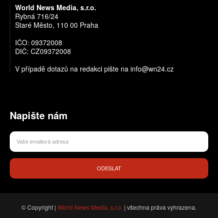
World News Media, s.r.o.
Rybná 716/24
Staré Město, 110 00 Praha
IČO: 09372008
DIČ: CZ09372008
V případě dotazů na redakci pište na info@wn24.cz
Napište nám
ODESLAT
© Copyright |
World News Media, s.r.o.
| všechna práva vyhrazena.