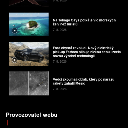
Na Tobago Cays potkáte víc mořských
želv než turistů
7. 8. 2026
Ford chystá revoluci. Nový elektrický
pick-up Fathom slibuje nízkou cenu i zcela
novou výrobní technologii
7. 8. 2026
Vědci zkoumají oblak, který po nárazu
rakety zahalil Měsíc
7. 8. 2026
Provozovatel webu