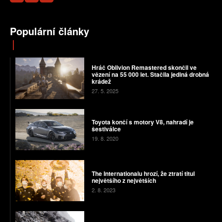
Populární články
Hráč Oblivion Remastered skončil ve
vězení na 55 000 let. Stačila jediná drobná
krádež
27. 5. 2025
Toyota končí s motory V8, nahradí je
šestiválce
19. 8. 2020
The Internationalu hrozí, že ztratí titul
největšího z největších
2. 8. 2023