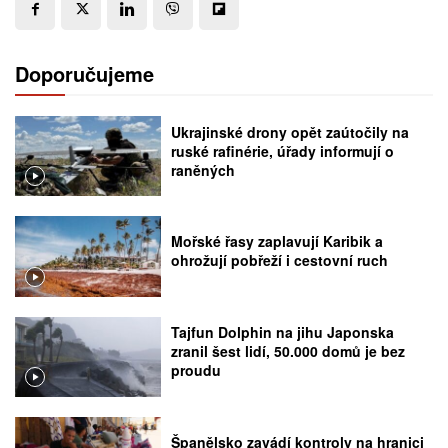
Doporučujeme
Ukrajinské drony opět zaútočily na
ruské rafinérie, úřady informují o
raněných
Mořské řasy zaplavují Karibik a
ohrožují pobřeží i cestovní ruch
Tajfun Dolphin na jihu Japonska
zranil šest lidí, 50.000 domů je bez
proudu
Španělsko zavádí kontroly na hranici