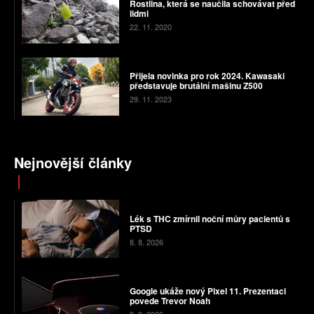
Rostlina, která se naučila schovávat před
lidmi
22. 11. 2020
Přijela novinka pro rok 2024. Kawasaki
představuje brutální mašinu Z500
29. 11. 2023
Nejnovější články
Lék s THC zmírnil noční můry pacientů s
PTSD
8. 8. 2026
Google ukáže nový Pixel 11. Prezentaci
povede Trevor Noah
8. 8. 2026