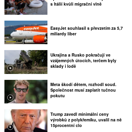
s Itálií kvůli migrační vlně
EasyJet souhlasil s převzetím za 5,7
miliardy liber
Ukrajina a Rusko pokračují ve
vzájemných útocích, terčem byly
sklady i lodě
Meta škodí dětem, rozhodl soud.
Společnost musí zaplatit tučnou
pokutu
Trump zavedl minimální ceny
výrobků z polykřemíku, uvalil na ně
15procentní clo