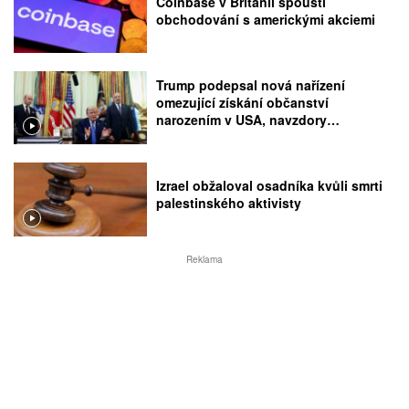
Coinbase v Británii spouští
obchodování s americkými akciemi
Trump podepsal nová nařízení
omezující získání občanství
narozením v USA, navzdory
rozhodnutí Nejvyššího soudu
Izrael obžaloval osadníka kvůli smrti
palestinského aktivisty
Reklama