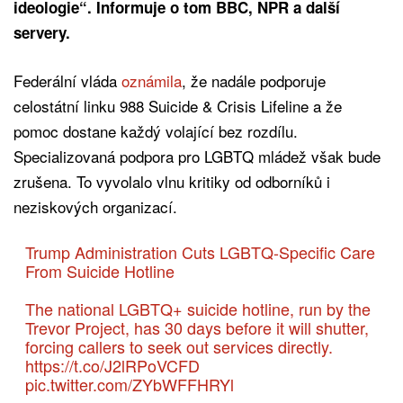
ideologie“. Informuje o tom BBC, NPR a další
servery.
Federální vláda
oznámila
, že nadále podporuje
celostátní linku 988 Suicide & Crisis Lifeline a že
pomoc dostane každý volající bez rozdílu.
Specializovaná podpora pro LGBTQ mládež však bude
zrušena. To vyvolalo vlnu kritiky od odborníků i
neziskových organizací.
Trump Administration Cuts LGBTQ-Specific Care
From Suicide Hotline
The national LGBTQ+ suicide hotline, run by the
Trevor Project, has 30 days before it will shutter,
forcing callers to seek out services directly.
https://t.co/J2lRPoVCFD
pic.twitter.com/ZYbWFFHRYl