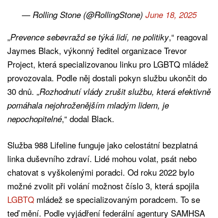
— Rolling Stone (@RollingStone)
June 18, 2025
„
,“ reagoval
Prevence sebevražd se týká lidí, ne politiky
Jaymes Black, výkonný ředitel organizace Trevor
Project, která specializovanou linku pro LGBTQ mládež
provozovala. Podle něj dostali pokyn službu ukončit do
30 dnů. „
Rozhodnutí vlády zrušit službu, která efektivně
pomáhala nejohroženějším mladým lidem, je
,“ dodal Black.
nepochopitelné
Služba 988 Lifeline funguje jako celostátní bezplatná
linka duševního zdraví. Lidé mohou volat, psát nebo
chatovat s vyškolenými poradci. Od roku 2022 bylo
možné zvolit při volání možnost číslo 3, která spojila
LGBTQ
mládež se specializovaným poradcem. To se
teď mění. Podle vyjádření federální agentury SAMHSA