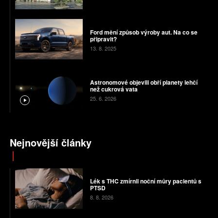
Ford mění způsob výroby aut. Na co se
připravit?
13. 8. 2025
Astronomové objevili obří planety lehčí
než cukrová vata
25. 6. 2026
Nejnovější články
Lék s THC zmírnil noční můry pacientů s
PTSD
8. 8. 2026