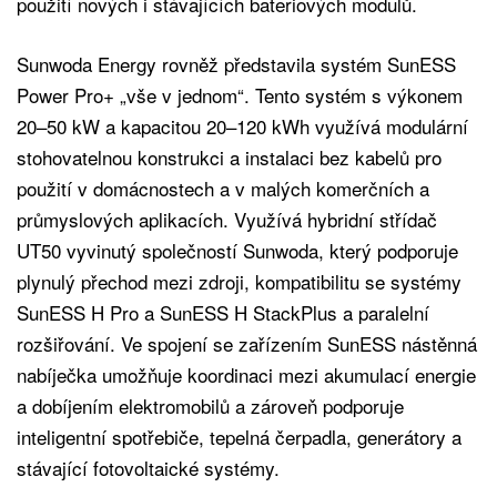
použití nových i stávajících bateriových modulů.
Sunwoda Energy rovněž představila systém SunESS
Power Pro+ „vše v jednom“. Tento systém s výkonem
20–50 kW a kapacitou 20–120 kWh využívá modulární
stohovatelnou konstrukci a instalaci bez kabelů pro
použití v domácnostech a v malých komerčních a
průmyslových aplikacích. Využívá hybridní střídač
UT50 vyvinutý společností Sunwoda, který podporuje
plynulý přechod mezi zdroji, kompatibilitu se systémy
SunESS H Pro a SunESS H StackPlus a paralelní
rozšiřování. Ve spojení se zařízením SunESS nástěnná
nabíječka umožňuje koordinaci mezi akumulací energie
a dobíjením elektromobilů a zároveň podporuje
inteligentní spotřebiče, tepelná čerpadla, generátory a
stávající fotovoltaické systémy.