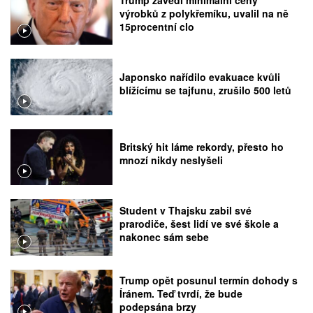
výrobků z polykřemíku, uvalil na ně
15procentní clo
Japonsko nařídilo evakuace kvůli
blížícímu se tajfunu, zrušilo 500 letů
Britský hit láme rekordy, přesto ho
mnozí nikdy neslyšeli
Student v Thajsku zabil své
prarodiče, šest lidí ve své škole a
nakonec sám sebe
Trump opět posunul termín dohody s
Íránem. Teď tvrdí, že bude
podepsána brzy