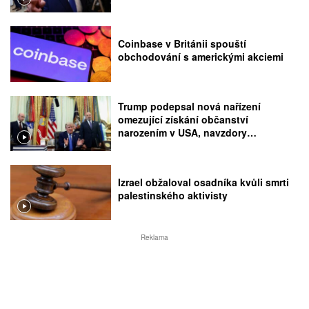
Coinbase v Británii spouští
obchodování s americkými akciemi
Trump podepsal nová nařízení
omezující získání občanství
narozením v USA, navzdory
rozhodnutí Nejvyššího soudu
Izrael obžaloval osadníka kvůli smrti
palestinského aktivisty
Reklama