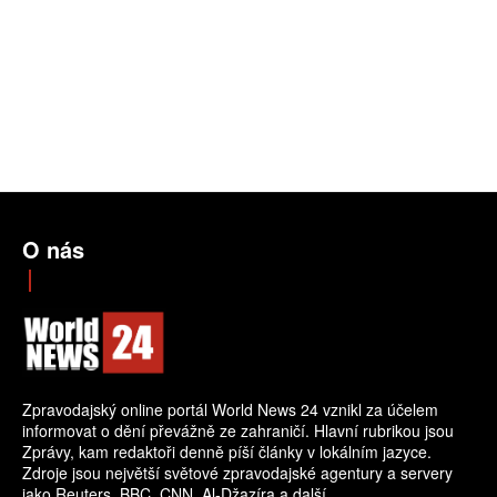
O nás
Zpravodajský online portál World News 24 vznikl za účelem
informovat o dění převážně ze zahraničí. Hlavní rubrikou jsou
Zprávy, kam redaktoři denně píší články v lokálním jazyce.
Zdroje jsou největší světové zpravodajské agentury a servery
jako Reuters, BBC, CNN, Al-Džazíra a další.