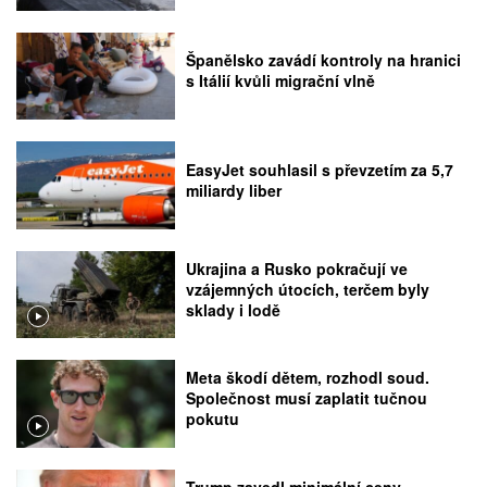
Španělsko zavádí kontroly na hranici
s Itálií kvůli migrační vlně
EasyJet souhlasil s převzetím za 5,7
miliardy liber
Ukrajina a Rusko pokračují ve
vzájemných útocích, terčem byly
sklady i lodě
Meta škodí dětem, rozhodl soud.
Společnost musí zaplatit tučnou
pokutu
Trump zavedl minimální ceny