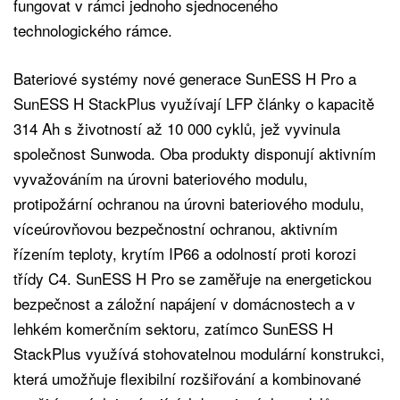
fungovat v rámci jednoho sjednoceného
technologického rámce.
Bateriové systémy nové generace SunESS H Pro a
SunESS H StackPlus využívají LFP články o kapacitě
314 Ah s životností až 10 000 cyklů, jež vyvinula
společnost Sunwoda. Oba produkty disponují aktivním
vyvažováním na úrovni bateriového modulu,
protipožární ochranou na úrovni bateriového modulu,
víceúrovňovou bezpečnostní ochranou, aktivním
řízením teploty, krytím IP66 a odolností proti korozi
třídy C4. SunESS H Pro se zaměřuje na energetickou
bezpečnost a záložní napájení v domácnostech a v
lehkém komerčním sektoru, zatímco SunESS H
StackPlus využívá stohovatelnou modulární konstrukci,
která umožňuje flexibilní rozšiřování a kombinované