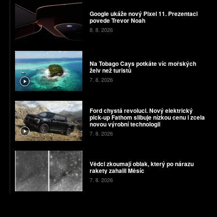
Google ukáže nový Pixel 11. Prezentaci
povede Trevor Noah
8. 8. 2026
Na Tobago Cays potkáte víc mořských
želv než turistů
7. 8. 2026
Ford chystá revoluci. Nový elektrický
pick-up Fathom slibuje nízkou cenu i zcela
novou výrobní technologii
7. 8. 2026
Vědci zkoumají oblak, který po nárazu
rakety zahalil Měsíc
7. 8. 2026