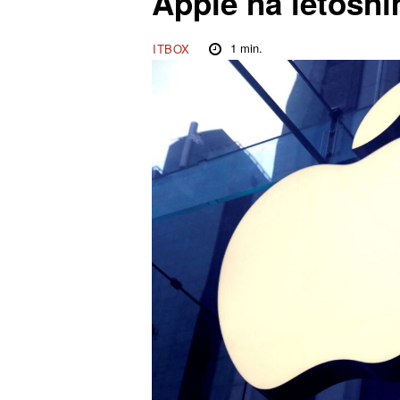
Apple na letošn
1
min.
ITBOX