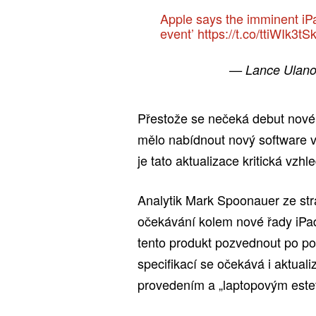
Apple says the imminent iPad
event’
https://t.co/ttiWIk3tS
— Lance Ulano
Přestože se nečeká debut nové
mělo nabídnout nový software vy
je tato aktualizace kritická vzh
Analytik Mark Spoonauer ze st
očekávání kolem nové řady iPad
tento produkt pozvednout po p
specifikací se očekává i aktua
provedením a „laptopovým este