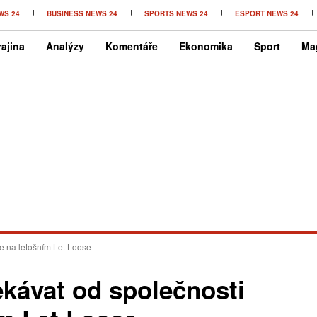
WS 24
BUSINESS NEWS 24
SPORTS NEWS 24
ESPORT NEWS 24
ajina
Analýzy
Komentáře
Ekonomika
Sport
Ma
e na letošním Let Loose
kávat od společnosti