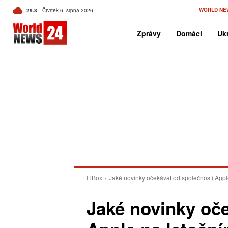
C
WORLD NE
29.3
Čtvrtek 6. srpna 2026
Czech
Zprávy
Domácí
Ukr
ITBox
Jaké novinky očekávat od společnosti Appl
Jaké novinky oče