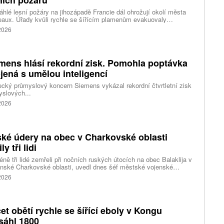
hlé lesní požáry na jihozápadě Francie dál ohrožují okolí města
aux. Úřady kvůli rychle se šířícím plamenům evakuovaly
itisíce lidí a nevylučují ani další rozšiřování bezpečnostních
 2026
ení. Hasiči zároveň čelí neobvyklému jevu, který podle nich
ci výrazně komplikuje. Nad požáry se totiž vytvořily takzvané
umulonimby, tedy oblaka vznikající přímo působením intenzivního
.
mens hlásí rekordní zisk. Pomohla poptávka
jená s umělou inteligencí
ký průmyslový koncern Siemens vykázal rekordní čtvrtletní zisk
slových...
 2026
ké údery na obec v Charkovské oblasti
ly tři lidi
ně tři lidé zemřeli při nočních ruských útocích na obec Balaklija v
inské Charkovské oblasti, uvedl dnes šéf městské vojenské
y Vitalij Karabanov. Ukrajinské letectvo ráno oznámilo, že Rusko
 2026
i útočilo na Ukrajinu čtyřmi střelami a 101 bezpilotními letouny,
mž obrana zneškodnila 66 dronů. Informuje také o zásazích 18
 neupřesněných míst 29 ruskými drony a jednou střelou.
et obětí rychle se šířící eboly v Kongu
sáhl 1800