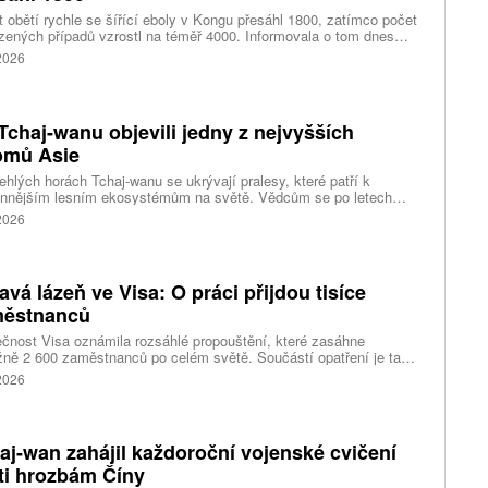
 obětí rychle se šířící eboly v Kongu přesáhl 1800, zatímco počet
zených případů vzrostl na téměř 4000. Informovala o tom dnes
tura Reuters s odkazem na konžské úřady.
 2026
Tchaj-wanu objevili jedny z nejvyšších
omů Asie
ehlých horách Tchaj-wanu se ukrývají pralesy, které patří k
ennějším lesním ekosystémům na světě. Vědcům se po letech
ného pátrání podařilo objevit jedli tchajwanskou vysokou 84,1
 2026
, která je dnes považována za nejvyšší známý strom ve
dní Asii. Výzkum zároveň odhalil rozsáhlé porosty obřích stromů
ořádnou schopností ukládat uhlík.
avá lázeň ve Visa: O práci přijdou tisíce
ěstnanců
čnost Visa oznámila rozsáhlé propouštění, které zasáhne
ižně 2 600 zaměstnanců po celém světě. Součástí opatření je také
ní 320 pracovních míst v kalifornském Foster City, kde firma
 2026
ozuje významné technologické centrum. Vyplývá to z dokumentů
ožených úřadům státu Kalifornie.
aj-wan zahájil každoroční vojenské cvičení
ti hrozbám Číny