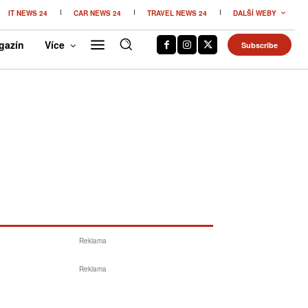
IT NEWS 24
CAR NEWS 24
TRAVEL NEWS 24
DALŠÍ WEBY
gazín
Více
Subscribe
Reklama
Reklama