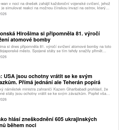
-wan v noci na dnešek zahájil každoroční vojenské cvičení, jehož
 je simulovat reakci na možnou čínskou invazi na ostrov, který
ng pokládá za součást svého území. Desetidenní manévry se
 2026
 konat na různých místech po celém ostrově, informovala
ura AP.
onská Hirošima si připomněla 81. výročí
žení atomové bomby
ima si dnes připomněla 81. výročí svržení atomové bomby na toto
ojaponské město. Spojené státy se tím tehdy snažily přimět
sko ke kapitulaci na konci druhé světové války. Starosta města
 2026
i Macui při této příležitosti kritizoval světové velmoci za vedení
 a vyzval je, aby přestaly ospravedlňovat držení jaderných zbraní
odstrašující prostředek, napsala agentura AP.
n: USA jsou ochotny vrátit se ke svým
azkům. Přímá jednání ale Teherán popírá
ký náměstek ministra zahraničí Kazem Gharibabadi prohlásil, že
né státy jsou ochotny vrátit se ke svým závazkům. Popřel však
ní amerického prezidenta Donalda Trumpa, že mezi
 2026
ngtonem a Teheránem probíhají přímá jednání. Došlo ke
rontaci mezi Trumpem a ministrem obrany Petem Hegsethem.
ko hlásí zneškodnění 605 ukrajinských
nů během noci