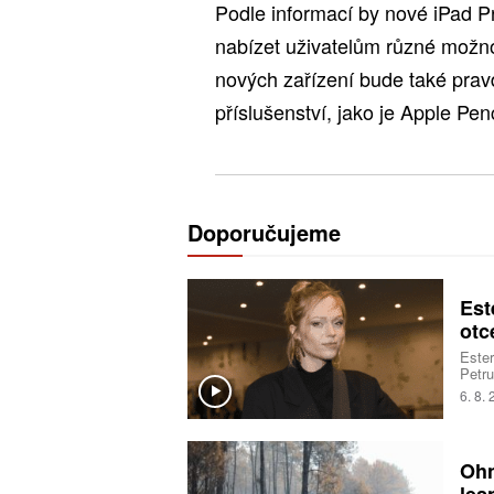
Podle informací by nové iPad P
nabízet uživatelům různé možno
nových zařízení bude také prav
příslušenství, jako je Apple Penc
Doporučujeme
Est
otc
Ester
Petru
sestr
6. 8.
vřelo
Ohn
les