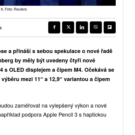
X, Foto: Reuters
4
ose a přináší s sebou spekulace o nové řadě
berg by měly být uvedeny čtyři nové
24 s OLED displejem a čipem M4. Očekává se
 výběru mezi 11″ a 12,9″ variantou a čipem
 budou zaměřovat na vylepšený výkon a nové
 například podpora Apple Pencil 3 s haptickou