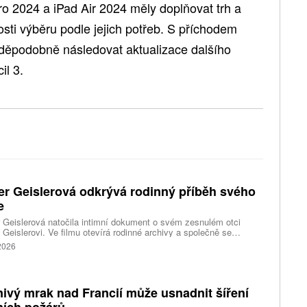
ro 2024 a iPad Air 2024 měly doplňovat trh a
sti výběru podle jejich potřeb. S příchodem
děpodobně následovat aktualizace dalšího
il 3.
er Geislerová odkrývá rodinný příběh svého
e
 Geislerová natočila intimní dokument o svém zesnulém otci
 Geislerovi. Ve filmu otevírá rodinné archivy a společně se
ou Aňou skládá portrét talentovaného muže, který měl v sobě
 2026
st i temnější stránku.
ivý mrak nad Francií může usnadnit šíření
ních požárů