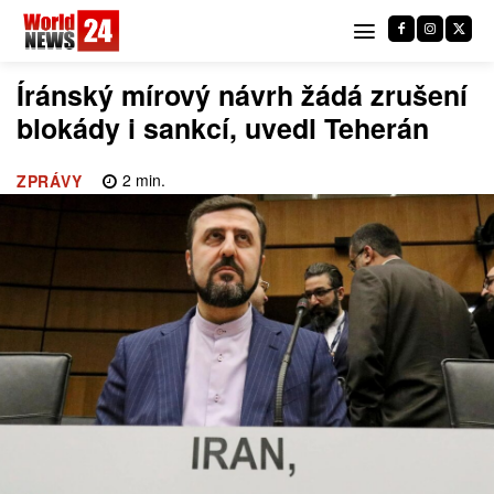
Íránský mírový návrh žádá zrušení
blokády i sankcí, uvedl Teherán
2
min.
ZPRÁVY