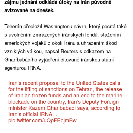
zájmu jednání odkládá útoky na Írán původně
avizované na dnešek.
Teherán předložil Washingtonu návrh, který počítá také
s uvolněním zmrazených íránských fondů, stažením
amerických vojáků z okolí Íránu a uhrazením škod
vzniklých válkou, napsal Reuters s odkazem na
Gharíbabádího vyjádření citované íránskou státní
agenturou IRNA.
Iran’s recent proposal to the United States calls
for ⁠the lifting of sanctions on Tehran, the release
of Iranian frozen funds and an end to the marine
blockade ⁠on the country, Iran’s Deputy ⁠Foreign
minister Kazem Gharibabadi says, according to
Iran’s official IRNA…
pic.twitter.com/uQpFEojmBw