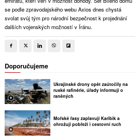
emirátů, kteří věří v možnost dohody. Šéf Bílého domu
se podle zpravodajského webu Axios dnes chystá
svolat svůj tým pro národní bezpečnost k projednání
dalších vojenských možností v Íránu.
Doporučujeme
Ukrajinské drony opět zaútočily na
ruské rafinérie, úřady informují o
raněných
Mořské řasy zaplavují Karibik a
ohrožují pobřeží i cestovní ruch