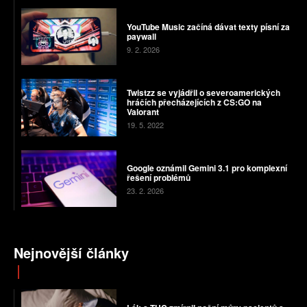
YouTube Music začíná dávat texty písní za
paywall
9. 2. 2026
Twistzz se vyjádřil o severoamerických
hráčích přecházejících z CS:GO na
Valorant
19. 5. 2022
Google oznámil Gemini 3.1 pro komplexní
řešení problémů
23. 2. 2026
Nejnovější články