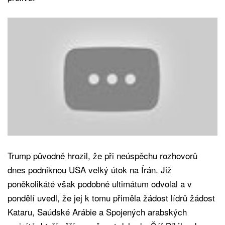
Trump původně hrozil, že při neúspěchu rozhovorů
dnes podniknou USA velký útok na Írán. Již
poněkolikáté však podobné ultimátum odvolal a v
pondělí uvedl, že jej k tomu přiměla žádost lídrů žádost
Kataru, Saúdské Arábie a Spojených arabských