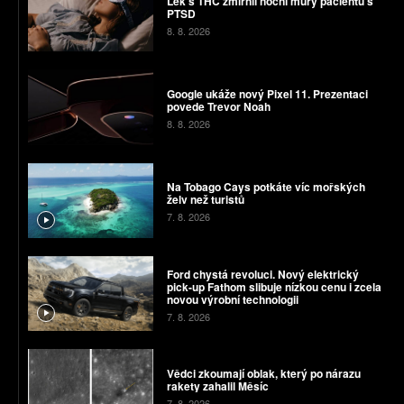
Lék s THC zmírnil noční můry pacientů s
PTSD
8. 8. 2026
Google ukáže nový Pixel 11. Prezentaci
povede Trevor Noah
8. 8. 2026
Na Tobago Cays potkáte víc mořských
želv než turistů
7. 8. 2026
Ford chystá revoluci. Nový elektrický
pick-up Fathom slibuje nízkou cenu i zcela
novou výrobní technologii
7. 8. 2026
Vědci zkoumají oblak, který po nárazu
rakety zahalil Měsíc
7. 8. 2026