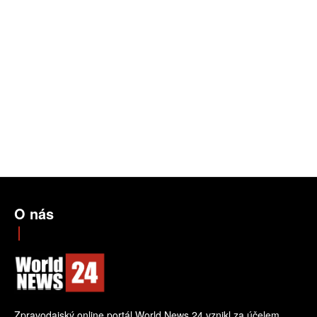
O nás
Zpravodajský online portál World News 24 vznikl za účelem