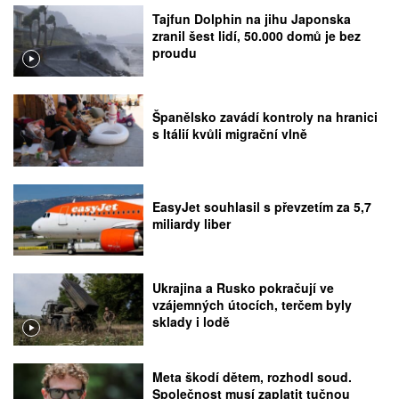
Tajfun Dolphin na jihu Japonska
zranil šest lidí, 50.000 domů je bez
proudu
Španělsko zavádí kontroly na hranici
s Itálií kvůli migrační vlně
EasyJet souhlasil s převzetím za 5,7
miliardy liber
Ukrajina a Rusko pokračují ve
vzájemných útocích, terčem byly
sklady i lodě
Meta škodí dětem, rozhodl soud.
Společnost musí zaplatit tučnou