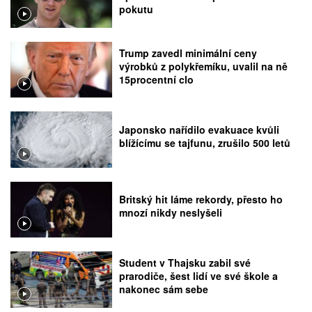
pokutu
Trump zavedl minimální ceny
výrobků z polykřemíku, uvalil na ně
15procentní clo
Japonsko nařídilo evakuace kvůli
blížícímu se tajfunu, zrušilo 500 letů
Britský hit láme rekordy, přesto ho
mnozí nikdy neslyšeli
Student v Thajsku zabil své
prarodiče, šest lidí ve své škole a
nakonec sám sebe