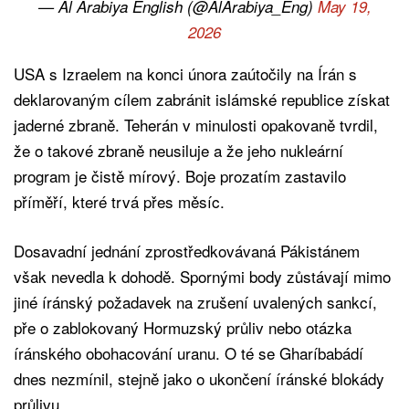
— Al Arabiya English (@AlArabiya_Eng)
May 19,
2026
USA s Izraelem na konci února zaútočily na Írán s
deklarovaným cílem zabránit islámské republice získat
jaderné zbraně. Teherán v minulosti opakovaně tvrdil,
že o takové zbraně neusiluje a že jeho nukleární
program je čistě mírový. Boje prozatím zastavilo
příměří, které trvá přes měsíc.
Dosavadní jednání zprostředkovávaná Pákistánem
však nevedla k dohodě. Spornými body zůstávají mimo
jiné íránský požadavek na zrušení uvalených sankcí,
pře o zablokovaný Hormuzský průliv nebo otázka
íránského obohacování uranu. O té se Gharíbabádí
dnes nezmínil, stejně jako o ukončení íránské blokády
průlivu.