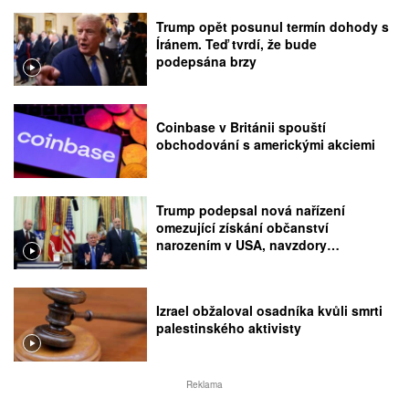
Trump opět posunul termín dohody s
Íránem. Teď tvrdí, že bude
podepsána brzy
Coinbase v Británii spouští
obchodování s americkými akciemi
Trump podepsal nová nařízení
omezující získání občanství
narozením v USA, navzdory
rozhodnutí Nejvyššího soudu
Izrael obžaloval osadníka kvůli smrti
palestinského aktivisty
Reklama