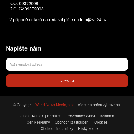
IČO: 09372008
DIČ: CZ09372008
V případě dotazů na redakci pište na info@wn24.cz
Napište nám
ODESLAT
© Copyright |
World News Media, s.r.o.
| všechna práva vyhrazena.
O nás | Kontakt | Redakce
Prezentace WNM
Reklama
Ceník reklamy
Obchodní zastoupení
Cookies
Obchodní podmínky
Etický kodex