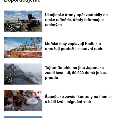
Ukrajinské drony opět zaútočily na
ruské rafinérie, úřady informují o
raněných
Mořské řasy zaplavují Karibik a
ohrožují pobřeží i cestovní ruch
Tajfun Dolphin na jihu Japonska
zranil šest lidí, 50.000 domů je bez
proudu
Španělsko zavádí kontroly na hranici
s Itálií kvůli migrační vlně