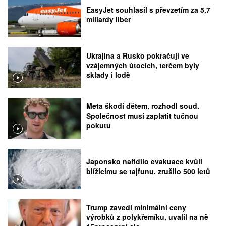
EasyJet souhlasil s převzetím za 5,7
miliardy liber
Ukrajina a Rusko pokračují ve
vzájemných útocích, terčem byly
sklady i lodě
Meta škodí dětem, rozhodl soud.
Společnost musí zaplatit tučnou
pokutu
Japonsko nařídilo evakuace kvůli
blížícímu se tajfunu, zrušilo 500 letů
Trump zavedl minimální ceny
výrobků z polykřemíku, uvalil na ně