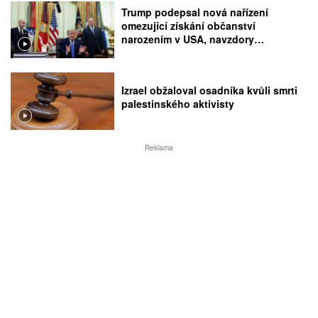
Trump podepsal nová nařízení
omezující získání občanství
narozením v USA, navzdory
rozhodnutí Nejvyššího soudu
Izrael obžaloval osadníka kvůli smrti
palestinského aktivisty
Reklama