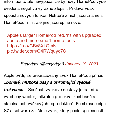
informací to ale nevypadá, že by nový HomePod výše
uvedená negativa výrazně zlepšil. Přidává však
spoustu nových funkcí. Některé z nich jsou známé z
HomePodu mini, ale jiné jsou úplně nové.
Apple’s larger HomePod returns with upgraded
audio and more smart home tools
https://t.co/GBy8XLOmN1
pic.twitter.com/O4RWquyc7C
— Engadget (@engadget)
January 18, 2023
Apple tvrdí, že přepracovaný zvuk HomePodu přináší
„bohaté, hluboké basy a ohromující vysoké
. Součástí zvukové sestavy je na míru
frekvence“
vyrobený woofer, mikrofon pro ekvalizaci basů a
skupina pěti výškových reproduktorů. Kombinace čipu
S7 a softwaru zajišťuje zvuk, který podle společnosti