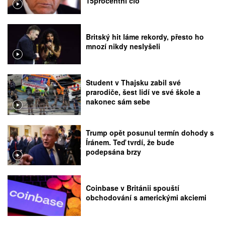
15procentní clo
Britský hit láme rekordy, přesto ho
mnozí nikdy neslyšeli
Student v Thajsku zabil své
prarodiče, šest lidí ve své škole a
nakonec sám sebe
Trump opět posunul termín dohody s
Íránem. Teď tvrdí, že bude
podepsána brzy
Coinbase v Británii spouští
obchodování s americkými akciemi