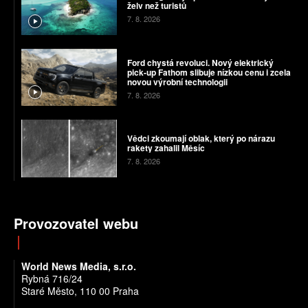
želv než turistů
7. 8. 2026
Ford chystá revoluci. Nový elektrický
pick-up Fathom slibuje nízkou cenu i zcela
novou výrobní technologii
7. 8. 2026
Vědci zkoumají oblak, který po nárazu
rakety zahalil Měsíc
7. 8. 2026
Provozovatel webu
World News Media, s.r.o.
Rybná 716/24
Staré Město, 110 00 Praha