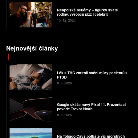
Neapolské betlémy – figurky svaté
rodiny, výrobců pizz i celebrit
15. 12. 2020
Nejnovější články
Lék s THC zmírnil noční můry pacientů s
PTSD
8. 8. 2026
Google ukáže nový Pixel 11. Prezentaci
povede Trevor Noah
8. 8. 2026
Na Tobago Cays potkáte víc mořských