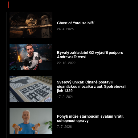
Ghost of Yotei se blíží
24. 4. 2025
Bývalý zakladatel G2 vyjádřil podporu
Andrewu Tateovi
22. 12. 2022
Světový unikát! Číňané postavili
gigantickou mozaiku z aut. Spotřebovali
jich 1339
17. 2. 2021
Pohyb může stárnoucím svalům vrátit
schopnost opravy
7. 7. 2026