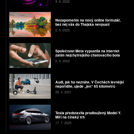
9. 6. 2022
Nezapomeňte na nový online formulář,
bez něj vás do Thajska nevpustí
2. 5. 2025
Společnost Meta vypustila na internet
zatím nejchytřejšího chatovacího bota
6. 8. 2022
Audi, jak ho neznáte. V Čechách levnější
nepořídíte, ujede „jen“ 65 kilometrů
29. 4. 2021
Tesla představila prodloužený Model Y.
Míří na čínský trh
17. 7. 2025