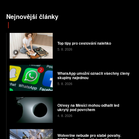
Nejnovější články
Top tipy pro cestování nalehko
5. 8. 2026
WhatsApp umožní označit všechny členy
skupiny najednou
5. 8. 2026
Otřesy na Měsíci mohou odhalit led
ukrytý pod povrchem
4. 8. 2026
Wolverine nebude pro slabé povahy.