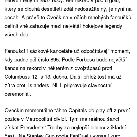
který se dlouhá desetiletí zdál nedosažitelný, je nyní na
dosah. A právě to Ovečkina v očích mnohých fanoušků
definitivně zařazuje mezi největší hokejové legendy
všech dob.
Fanoušci i sázkové kanceláře už odpočítávají moment,
kdy padne gól číslo 895. Podle Forbesu bude největší
šance na rekord v některém z dvojzápasů proti
Columbusu 12. a 13. dubna. Další příležitost má už
zítra proti Islanders. NHL připravuje slavnostní
ceremoniál.
Ovečkin momentálně táhne Capitals do play off z první
pozice v Metropolitní divizi. Tým má reálnou šanci
získat Presidents‘ Trophy za nejlepší bilanci základní
části. Na Stanley Cup podle FanDuelu vypsali kurz