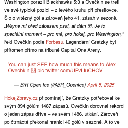
Washington porazil Blackhawks 5:3 a Ovečkin se trefil
ve své typické pozici – z levého kruhu při přesilovce.
Šlo o vítězný gól a zároveň jeho 41. zásah v sezoně.
„Wayne mi před zápasem psal, ať dám tři. Je to
speciální moment – pro mě, pro hokej, pro Washington,“
řekl Ovečkin podle
Forbesu
. Legendární Gretzky byl
přítomen přímo na tribuně Capital One Areny.
You can just SEE how much this means to Alex
Ovechkin 🙌
pic.twitter.com/UFvLIuCHOV
— B/R Open Ice (@BR_OpenIce)
April 5, 2025
HokejZpravy.cz
připomínají, že Gretzky potřeboval ke
svým 894 gólům 1487 zápasů. Ovečkin dorovnal rekord
o jeden zápas dříve – ve svém 1486. utkání. Zároveň
po čtrnácté překonal hranici 40 gólů v sezoně. A to ve