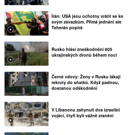
Írán: USA jsou ochotny vrátit se ke
svým závazkům. Přímá jednání ale
Teherán popírá
Rusko hlásí zneškodnění 605
ukrajinských dronů během noci
Černé vdovy: Ženy v Rusku lákají
rekruty do sňatků. Když padnou,
dostanou odškodnění
V Libanonu zahynuli dva izraelští
vojáci, čtyři byli vážně zraněni