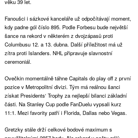
věku 39 let.
Fanoušci i sázkové kanceláře už odpočítávají moment,
kdy padne gól číslo 895. Podle Forbesu bude největší
šance na rekord v některém z dvojzápasů proti
Columbusu 12. a 13. dubna. Další příležitost má už
zítra proti Islanders. NHL připravuje slavnostní
ceremoniál.
Ovečkin momentálně táhne Capitals do play off z první
pozice v Metropolitní divizi. Tým má reálnou šanci
získat Presidents‘ Trophy za nejlepší bilanci základní
části. Na Stanley Cup podle FanDuelu vypsali kurz
11:1. Mezi favority patří i Florida, Dallas nebo Vegas.
Gretzky stále drží celkové bodové maximum s
neuvěřitelnými 2857 body. Ale rekord v počtu gólů,