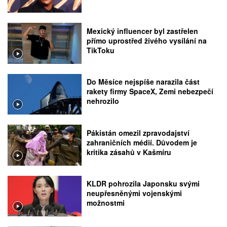
Mexický influencer byl zastřelen
přímo uprostřed živého vysílání na
TikToku
Do Měsíce nejspíše narazila část
rakety firmy SpaceX, Zemi nebezpečí
nehrozilo
Pákistán omezil zpravodajství
zahraničních médií. Důvodem je
kritika zásahů v Kašmíru
KLDR pohrozila Japonsku svými
neupřesněnými vojenskými
možnostmi