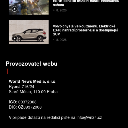
ESRB odhalilo brutální násilí i nečekanou
nahotu
4. 8. 2026
Volvo chystá velkou změnu. Elektrické
EX40 nahradí prostornější a dostupnější
SUV
4. 8. 2026
Provozovatel webu
World News Media, s.r.o.
Rybná 716/24
Staré Město, 110 00 Praha
IČO: 09372008
DIČ: CZ09372008
V případě dotazů na redakci pište na info@wn24.cz