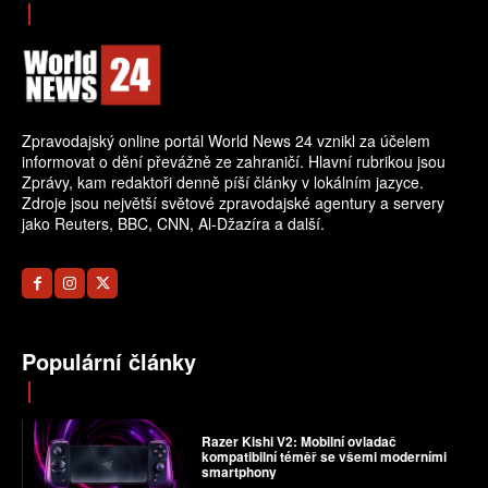
Zpravodajský online portál World News 24 vznikl za účelem
informovat o dění převážně ze zahraničí. Hlavní rubrikou jsou
Zprávy, kam redaktoři denně píší články v lokálním jazyce.
Zdroje jsou největší světové zpravodajské agentury a servery
jako Reuters, BBC, CNN, Al-Džazíra a další.
Populární články
Razer Kishi V2: Mobilní ovladač
kompatibilní téměř se všemi moderními
smartphony