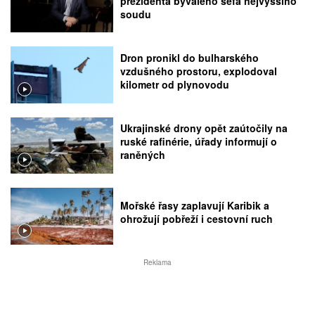
prezidenta bývalého šéfa nejvyššího
soudu
Dron pronikl do bulharského
vzdušného prostoru, explodoval
kilometr od plynovodu
Ukrajinské drony opět zaútočily na
ruské rafinérie, úřady informují o
raněných
Mořské řasy zaplavují Karibik a
ohrožují pobřeží i cestovní ruch
Reklama