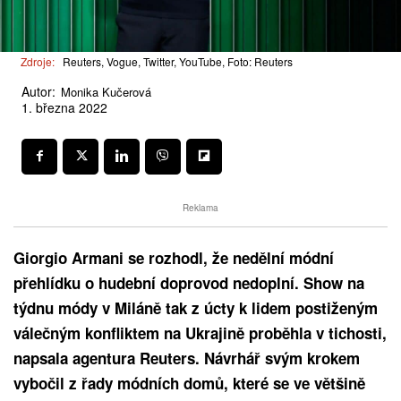
Zdroje:
Reuters, Vogue, Twitter, YouTube, Foto: Reuters
Autor:
Monika Kučerová
1. března 2022
Reklama
Giorgio Armani se rozhodl, že nedělní módní
přehlídku o hudební doprovod nedoplní. Show na
týdnu módy v Miláně tak z úcty k lidem postiženým
válečným konfliktem na Ukrajině proběhla v tichosti,
napsala agentura Reuters. Návrhář svým krokem
vybočil z řady módních domů, které se ve většině