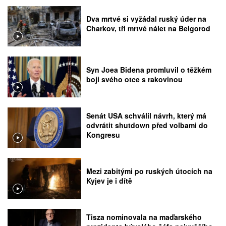
Dva mrtvé si vyžádal ruský úder na
Charkov, tři mrtvé nálet na Belgorod
Syn Joea Bidena promluvil o těžkém
boji svého otce s rakovinou
Senát USA schválil návrh, který má
odvrátit shutdown před volbami do
Kongresu
Mezi zabitými po ruských útocích na
Kyjev je i dítě
Tisza nominovala na maďarského