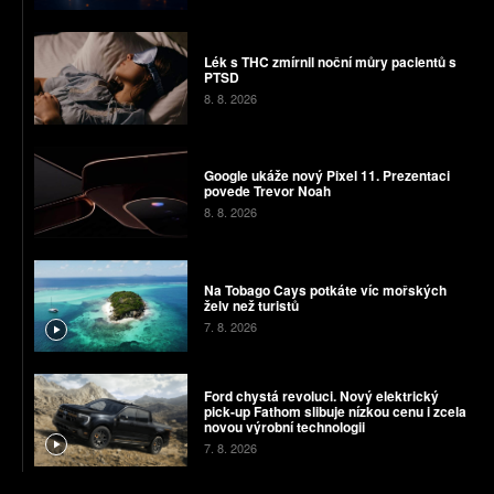
Lék s THC zmírnil noční můry pacientů s
PTSD
8. 8. 2026
Google ukáže nový Pixel 11. Prezentaci
povede Trevor Noah
8. 8. 2026
Na Tobago Cays potkáte víc mořských
želv než turistů
7. 8. 2026
Ford chystá revoluci. Nový elektrický
pick-up Fathom slibuje nízkou cenu i zcela
novou výrobní technologii
7. 8. 2026