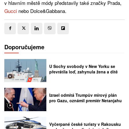
v hlavním městě módy představily také značky Prada,
Gucci
nebo Dolce&Gabbana.
Doporučujeme
U Sochy svobody v New Yorku se
převrátila loď, zahynula žena a dítě
Izrael odmítá Trumpův mírový plán
pro Gazu, oznámil premiér Netanjahu
Vyčerpané české turisty v Rakousku