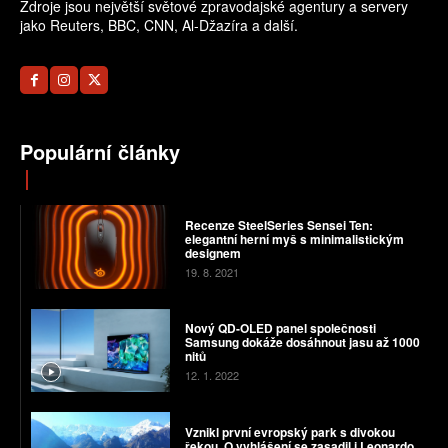
Zdroje jsou největší světové zpravodajské agentury a servery
jako Reuters, BBC, CNN, Al-Džazíra a další.
Populární články
Recenze SteelSeries Sensei Ten:
elegantní herní myš s minimalistickým
designem
19. 8. 2021
Nový QD-OLED panel společnosti
Samsung dokáže dosáhnout jasu až 1000
nitů
12. 1. 2022
Vznikl první evropský park s divokou
řekou. O vyhlášení se zasadil i Leonardo