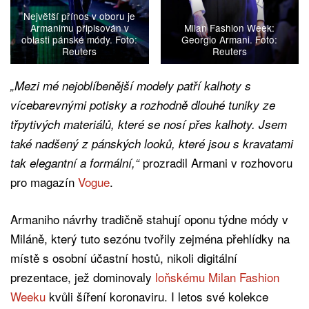
Největší přínos v oboru je
Armanimu připisován v
Milan Fashion Week:
oblasti pánské módy. Foto:
Georgio Armani. Foto:
Reuters
Reuters
„Mezi mé nejoblíbenější modely patří kalhoty s
vícebarevnými potisky a rozhodně dlouhé tuniky ze
třpytivých materiálů, které se nosí přes kalhoty. Jsem
také nadšený z pánských looků, které jsou s kravatami
prozradil Armani v rozhovoru
tak elegantní a formální,“
pro magazín
Vogue
.
Armaniho návrhy tradičně stahují oponu týdne módy v
Miláně, který tuto sezónu tvořily zejména přehlídky na
místě s osobní účastní hostů, nikoli digitální
prezentace, jež dominovaly
loňskému Milan Fashion
Weeku
kvůli šíření koronaviru. I letos své kolekce