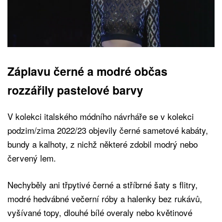
Záplavu černé a modré občas
rozzářily pastelové barvy
V kolekci italského módního návrháře se v kolekci
podzim/zima 2022/23 objevily černé sametové kabáty,
bundy a kalhoty, z nichž některé zdobil modrý nebo
červený lem.
Nechyběly ani třpytivé černé a stříbrné šaty s flitry,
modré hedvábné večerní róby a halenky bez rukávů,
vyšívané topy, dlouhé bílé overaly nebo květinové