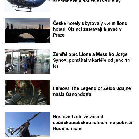
zachraňovaly policejní vrtulníky
České hotely ubytovaly 6,4 milionu
hostů. Cizinci zůstávají hlavně v
Praze
Zemřel otec Lionela Messiho Jorge.
Synovi pomáhal v kariéře od jeho 14
let
Filmová The Legend of Zelda údajně
našla Ganondorfa
Húsíové tvrdí, že zasáhli
saúdskoarabskou rafinerii na pobřeží
Rudého moře