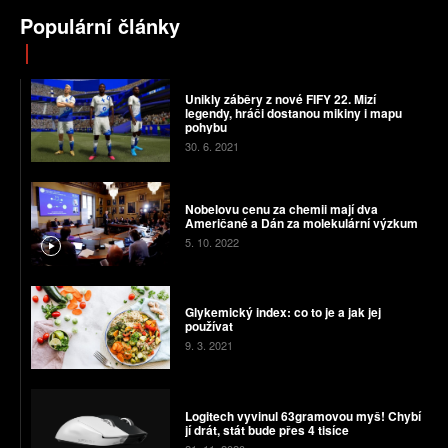
Populární články
Unikly záběry z nové FIFY 22. Mizí
legendy, hráči dostanou mikiny i mapu
pohybu
30. 6. 2021
Nobelovu cenu za chemii mají dva
Američané a Dán za molekulární výzkum
5. 10. 2022
Glykemický index: co to je a jak jej
používat
9. 3. 2021
Logitech vyvinul 63gramovou myš! Chybí
jí drát, stát bude přes 4 tisíce