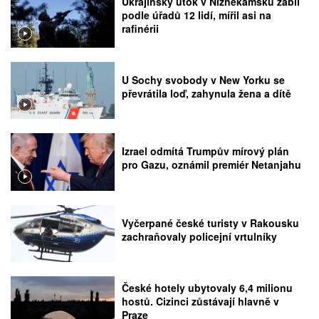
Ukrajinský útok v Nižněkamsku zabil
podle úřadů 12 lidí, mířil asi na
rafinérii
U Sochy svobody v New Yorku se
převrátila loď, zahynula žena a dítě
Izrael odmítá Trumpův mírový plán
pro Gazu, oznámil premiér Netanjahu
Vyčerpané české turisty v Rakousku
zachraňovaly policejní vrtulníky
České hotely ubytovaly 6,4 milionu
hostů. Cizinci zůstávají hlavně v
Praze