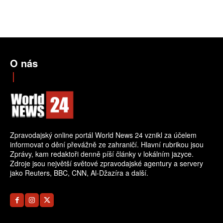
O nás
Zpravodajský online portál World News 24 vznikl za účelem
informovat o dění převážně ze zahraničí. Hlavní rubrikou jsou
Zprávy, kam redaktoři denně píší články v lokálním jazyce.
Zdroje jsou největší světové zpravodajské agentury a servery
jako Reuters, BBC, CNN, Al-Džazíra a další.