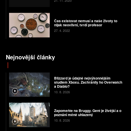
21. 11. 2020
Čas existovat nemusí a naše životy to
nijak neovlivní, tvrdí profesor
27. 4. 2022
Nejnovější články
Blizzard je údajně nejvýkonnějším
studiem Xboxu. Zachránily ho Overwatch
a Diablo?
10. 8. 2026
Zapomeňte na Bruggy. Gent je živější a o
poznání méně uhlazený
10. 8. 2026