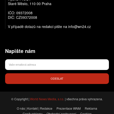
Staré Město, 110 00 Praha
IČO: 09372008
DIČ: CZ09372008
V případě dotazů na redakci pište na info@wn24.cz
Napište nám
ODESLAT
© Copyright |
World News Media, s.r.o.
| všechna práva vyhrazena.
O nás | Kontakt | Redakce
Prezentace WNM
Reklama
Ceník reklamy
Obchodní zastoupení
Cookies