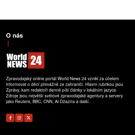
O nás
Zpravodajský online portál World News 24 vznikl za účelem
informovat o dění převážně ze zahraničí. Hlavní rubrikou jsou
Zprávy, kam redaktoři denně píší články v lokálním jazyce.
Zdroje jsou největší světové zpravodajské agentury a servery
jako Reuters, BBC, CNN, Al-Džazíra a další.