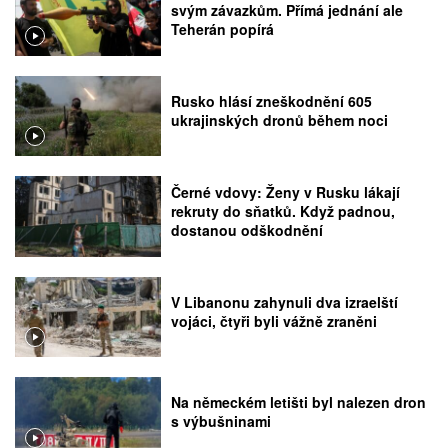
svým závazkům. Přímá jednání ale
Teherán popírá
Rusko hlásí zneškodnění 605
ukrajinských dronů během noci
Černé vdovy: Ženy v Rusku lákají
rekruty do sňatků. Když padnou,
dostanou odškodnění
V Libanonu zahynuli dva izraelští
vojáci, čtyři byli vážně zraněni
Na německém letišti byl nalezen dron
s výbušninami