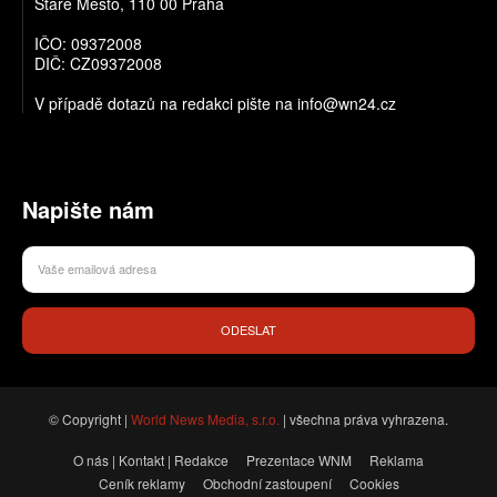
Staré Město, 110 00 Praha
IČO: 09372008
DIČ: CZ09372008
V případě dotazů na redakci pište na info@wn24.cz
Napište nám
ODESLAT
© Copyright |
World News Media, s.r.o.
| všechna práva vyhrazena.
O nás | Kontakt | Redakce
Prezentace WNM
Reklama
Ceník reklamy
Obchodní zastoupení
Cookies