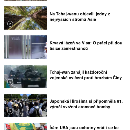
Na Tchaj-wanu objevili jedny z
nejvyšších stromů Asie
Krvavá lázeň ve Visa: O práci přijdou
tisíce zaměstnanců
Tchaj-wan zahájil každoroční
vojenské cvičení proti hrozbám Číny
Japonská Hirošima si připomněla 81.
výročí svržení atomové bomby
Írán: USA jsou ochotny vrátit se ke