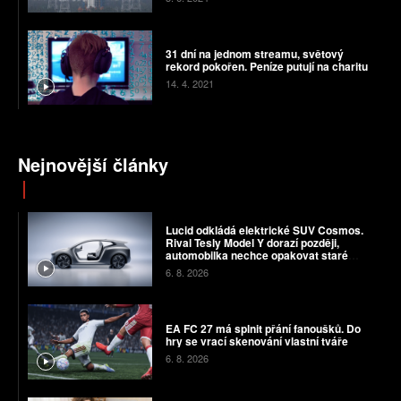
31 dní na jednom streamu, světový
rekord pokořen. Peníze putují na charitu
14. 4. 2021
Nejnovější články
Lucid odkládá elektrické SUV Cosmos.
Rival Tesly Model Y dorazí později,
automobilka nechce opakovat staré
chyby
6. 8. 2026
EA FC 27 má splnit přání fanoušků. Do
hry se vrací skenování vlastní tváře
6. 8. 2026