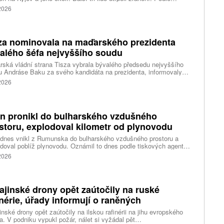
inských úřadů Rusové použili mimo jiné balistické rakety.
 2026
za nominovala na maďarského prezidenta
alého šéfa nejvyššího soudu
ská vládní strana Tisza vybrala bývalého předsedu nejvyššího
 Andráse Baku za svého kandidáta na prezidenta, informovaly
vé agentury. Očekává se, že András Baka bude v úterý zvolen v
 2026
mentu novou hlavou státu.
n pronikl do bulharského vzdušného
storu, explodoval kilometr od plynovodu
 dnes vnikl z Rumunska do bulharského vzdušného prostoru a
doval poblíž plynovodu. Oznámil to dnes podle tiskových agentur
rský premiér Rumen Radev. Dron podle něj nesl velké množství
 2026
nin, píše agentura DPA.
ajinské drony opět zaútočily na ruské
inérie, úřady informují o raněných
inské drony opět zaútočily na ilskou rafinérii na jihu evropského
. V podniku vypukl požár, nálet si vyžádal pět