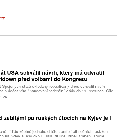
cz
át USA schválil návrh, který má odvrátit
tdown před volbami do Kongresu
 Spojených států ovládaný republikány dnes schválil návrh
a o dočasném financování federální vlády do 11. prosince. Cílem
ení je předejít před listopadovými volbami do Kongresu
 2026
vanému shutdownu, tedy omezení chodu vlády v důsledku
váleného financování. Píše o tom agentura Reuters.
i zabitými po ruských útocích na Kyjev je i
ě
ně tři lidé včetně jednoho dítěte zemřeli při nočních ruských
ch na Kyjev a jeho okolí. Další tři lidé utrpěli zranění. Podle