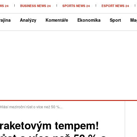
WS 24
BUSINESS NEWS 24
SPORTS NEWS 24
ESPORT NEWS 24
ajina
Analýzy
Komentáře
Ekonomika
Sport
Ma
sí meziroční růst o více než 50 %...
raketovým tempem!