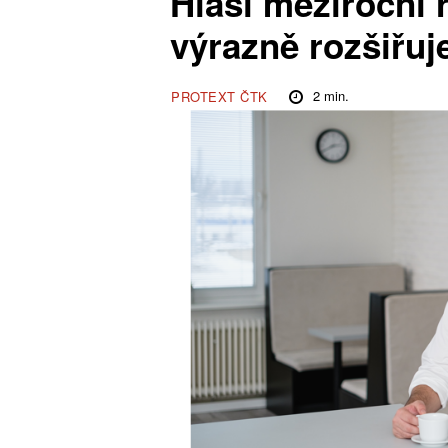
Hlásí meziroční 
výrazně rozšiřuj
2
min.
PROTEXT ČTK