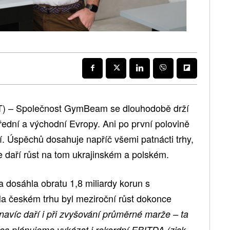
) – Společnost GymBeam se dlouhodobě drží
ední a východní Evropy. Ani po první polovině
. Úspěchů dosahuje napříč všemi patnácti trhy,
se daří růst na tom ukrajinském a polském.
a dosáhla obratu 1,8 miliardy korun s
a českém trhu byl meziroční růst dokonce
navíc daří i při zvyšování průměrné marže – ta
tos plánujeme vykázat i rekordní EBITDA (zisk