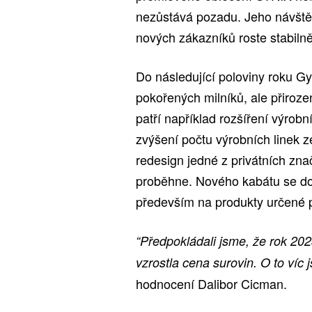
nezůstává pozadu. Jeho návště
nových zákazníků roste stabilně
Do následující poloviny roku 
pokořených milníků, ale přiroze
patří například rozšíření výro
zvýšení počtu výrobních linek ze
redesign jedné z privátních zn
proběhne. Nového kabátu se doč
především na produkty určené p
“Předpokládali jsme, že rok 20
vzrostla cena surovin. O to víc
hodnocení Dalibor Cicman.