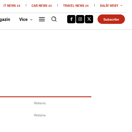
IT NEWS 24
CAR NEWS 24
TRAVEL NEWS 24
DALŠÍ WEBY
gazín
Více
Subscribe
Reklama
Reklama