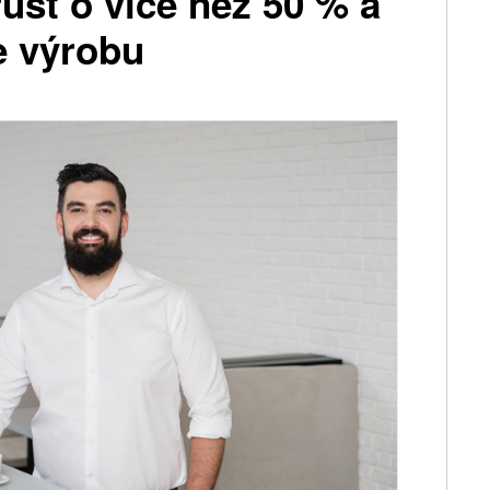
růst o více než 50 % a
e výrobu