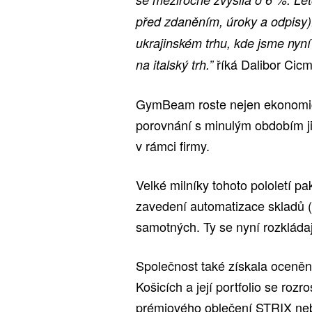
před zdaněním, úroky a odpisy)
ukrajinském trhu, kde jsme nyní
říká Dalibor Ci
na italský trh.”
GymBeam roste nejen ekonomick
porovnání s minulým obdobím ji
v rámci firmy.
Velké milníky tohoto pololetí 
zavedení automatizace skladů (m
samotných. Ty se nyní rozkláda
Společnost také získala ocenění
Košicích a její portfolio se roz
prémiového oblečení STRIX ne