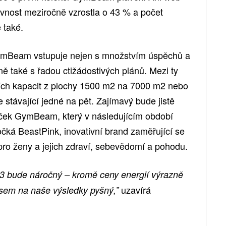
vnost meziročně vzrostla o 43 % a počet
 také.
GymBeam vstupuje nejen s množstvím úspěchů a
ně také s řadou ctižádostivých plánů. Mezi ty
bních kapacit z plochy 1500 m2 na 7000 m2 nebo
 stávající jedné na pět. Zajímavý bude jistě
aček GymBeam, který v následujícím období
ká BeastPink, inovativní brand zaměřující se
ro ženy a jejich zdraví, sebevědomí a pohodu.
23 bude náročný – kromě ceny energií výrazně
uzavírá
 jsem na naše výsledky pyšný,”