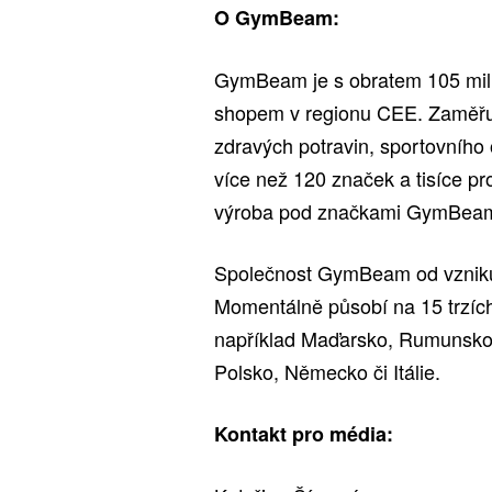
O GymBeam:
GymBeam je s obratem 105 milio
shopem v regionu CEE. Zaměřuje
zdravých potravin, sportovního 
více než 120 značek a tisíce pro
výroba pod značkami GymBeam
Společnost GymBeam od vzniku 
Momentálně působí na 15 trzích
například Maďarsko, Rumunsko, 
Polsko, Německo či Itálie.
Kontakt pro média: