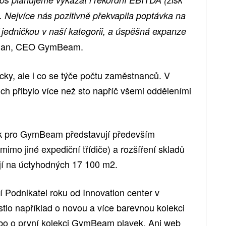
. Nejvíce nás pozitivně překvapila poptávka na
 jedničkou v naší kategorii, a úspěšná expanze
cman, CEO GymBeam.
y, ale i co se týče počtu zaměstnanců. V
ch přibylo více než sto napříč všemi odděleními
pak pro GymBeam představují především
imo jiné expediční třídiče) a rozšíření skladů
jí na úctyhodných 17 100 m2.
 Podnikatel roku od Innovation center v
rostlo například o novou a více barevnou kolekci
bo o první kolekci GymBeam plavek. Ani web