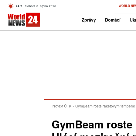
C
WORLD NE
24.2
Sobota 8. srpna 2026
Czech
Zprávy
Domácí
Ukr
Protext ČTK
GymBeam roste raketovým tempem! Hlá
GymBeam roste 