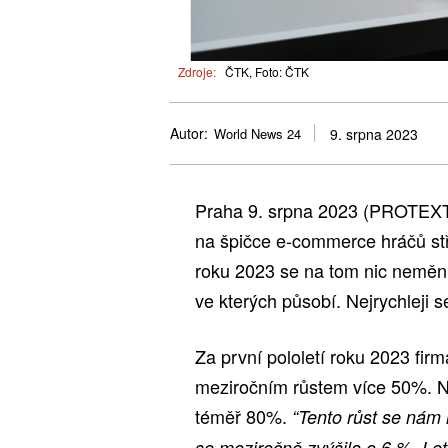
Zdroje:
ČTK, Foto: ČTK
Autor:
World News 24
9. srpna 2023
Praha 9. srpna 2023 (PROTEXT
na špičce e-commerce hráčů stř
roku 2023 se na tom nic nemění
ve kterých působí. Nejrychleji 
Za první pololetí roku 2023 firm
meziročním růstem více 50%. N
téměř 80%.
“Tento růst se nám 
se meziročně zvýšila o 6 %. Le