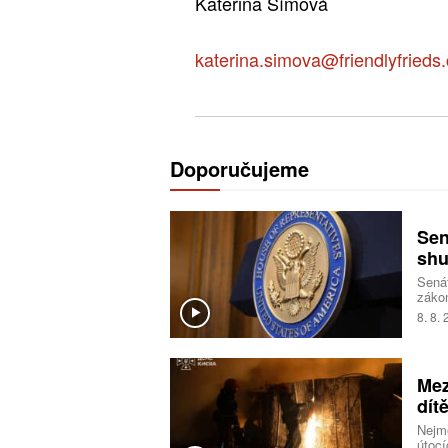
Kateřina Šímová
katerina.simova@friendlyfrieds.
Doporučujeme
Sen
shu
Senát
zákon
opatř
8. 8.
takz
nesch
Mez
dít
Nejmé
útocí