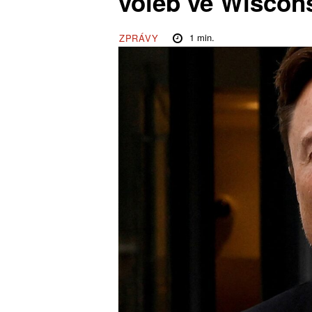
voleb ve Wiscon
1
min.
ZPRÁVY