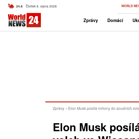
C
WORLD NE
24.8
Čtvrtek 6. srpna 2026
Czech
Zprávy
Domácí
Ukr
Zprávy
Elon Musk posílá miliony do soudních vo
Elon Musk posíl