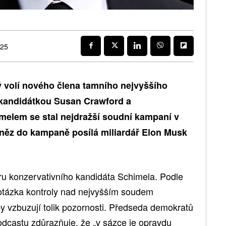
025
 volí nového člena tamního nejvyššího
 kandidátkou Susan Crawford a
elem se stal nejdražší soudní kampaní v
eněz do kampaně posílá miliardář Elon Musk
ru konzervativního kandidáta Schimela. Podle
otázka kontroly nad nejvyšším soudem
 vzbuzují tolik pozornosti. Předseda demokratů
odcastu zdůrazňuje, že „v sázce je opravdu