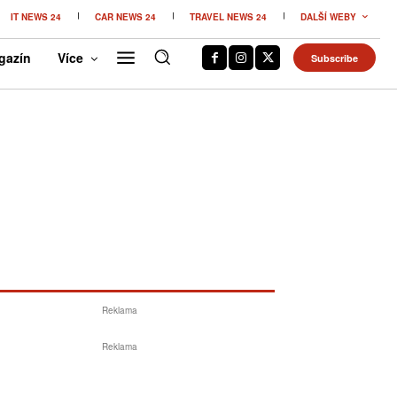
IT NEWS 24
CAR NEWS 24
TRAVEL NEWS 24
DALŠÍ WEBY
gazín
Více
Subscribe
Reklama
Reklama