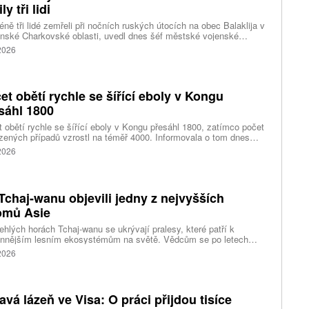
ly tři lidi
ně tři lidé zemřeli při nočních ruských útocích na obec Balaklija v
inské Charkovské oblasti, uvedl dnes šéf městské vojenské
y Vitalij Karabanov. Ukrajinské letectvo ráno oznámilo, že Rusko
 2026
i útočilo na Ukrajinu čtyřmi střelami a 101 bezpilotními letouny,
mž obrana zneškodnila 66 dronů. Informuje také o zásazích 18
 neupřesněných míst 29 ruskými drony a jednou střelou.
et obětí rychle se šířící eboly v Kongu
sáhl 1800
 obětí rychle se šířící eboly v Kongu přesáhl 1800, zatímco počet
zených případů vzrostl na téměř 4000. Informovala o tom dnes
tura Reuters s odkazem na konžské úřady.
 2026
Tchaj-wanu objevili jedny z nejvyšších
omů Asie
ehlých horách Tchaj-wanu se ukrývají pralesy, které patří k
ennějším lesním ekosystémům na světě. Vědcům se po letech
ného pátrání podařilo objevit jedli tchajwanskou vysokou 84,1
 2026
, která je dnes považována za nejvyšší známý strom ve
dní Asii. Výzkum zároveň odhalil rozsáhlé porosty obřích stromů
ořádnou schopností ukládat uhlík.
avá lázeň ve Visa: O práci přijdou tisíce