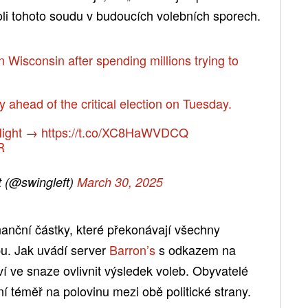
oli tohoto soudu v budoucích volebních sporech.
 Wisconsin after spending millions trying to
y ahead of the critical election on Tuesday.
 Night →
https://t.co/XC8HaWVDCQ
R
 (@swingleft)
March 30, 2025
anční částky, které překonávají všechny
u. Jak uvádí server
Barron’s
s odkazem na
í ve snaze ovlivnit výsledek voleb. Obyvatelé
í téměř na polovinu mezi obě politické strany.