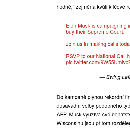
hodně,“ zejména kvůli klíčové r
Elon Musk is campaigning in
buy their Supreme Court.
Join us in making calls toda
RSVP to our National Call
pic.twitter.com/9W55Kmlvc
— Swing Left
Do kampaně plynou rekordní fin
dosavadní volby podobného typ
AFP, Musk využívá své bohatstv
Wisconsinu jsou přitom rozdělen