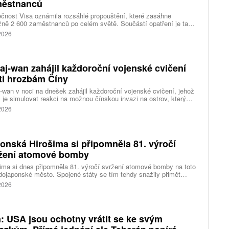
ěstnanců
čnost Visa oznámila rozsáhlé propouštění, které zasáhne
ižně 2 600 zaměstnanců po celém světě. Součástí opatření je také
ní 320 pracovních míst v kalifornském Foster City, kde firma
 2026
ozuje významné technologické centrum. Vyplývá to z dokumentů
ožených úřadům státu Kalifornie.
aj-wan zahájil každoroční vojenské cvičení
ti hrozbám Číny
-wan v noci na dnešek zahájil každoroční vojenské cvičení, jehož
 je simulovat reakci na možnou čínskou invazi na ostrov, který
ng pokládá za součást svého území. Desetidenní manévry se
 2026
 konat na různých místech po celém ostrově, informovala
ura AP.
onská Hirošima si připomněla 81. výročí
žení atomové bomby
ima si dnes připomněla 81. výročí svržení atomové bomby na toto
ojaponské město. Spojené státy se tím tehdy snažily přimět
sko ke kapitulaci na konci druhé světové války. Starosta města
 2026
i Macui při této příležitosti kritizoval světové velmoci za vedení
 a vyzval je, aby přestaly ospravedlňovat držení jaderných zbraní
odstrašující prostředek, napsala agentura AP.
n: USA jsou ochotny vrátit se ke svým