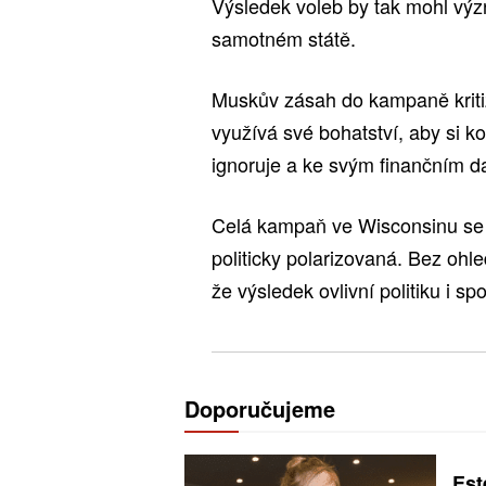
Výsledek voleb by tak mohl význ
samotném státě.
Muskův zásah do kampaně kritizu
využívá své bohatství, aby si kou
ignoruje a ke svým finančním d
Celá kampaň ve Wisconsinu se 
politicky polarizovaná. Bez ohle
že výsledek ovlivní politiku i s
Doporučujeme
Est