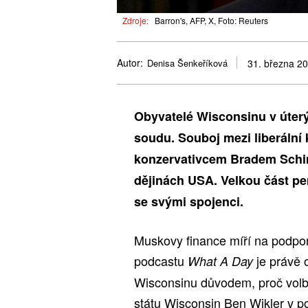
Zdroje:
Barron's, AFP, X, Foto: Reuters
Autor:
Denisa Šenkeříková
31. března 2
Obyvatelé Wisconsinu v úterý
soudu. Souboj mezi liberální
konzervativcem Bradem Schim
dějinách USA. Velkou část p
se svými spojenci.
Muskovy finance míří na podpo
podcastu
je právě 
What A Day
Wisconsinu důvodem, proč volby
státu Wisconsin Ben Wikler v p