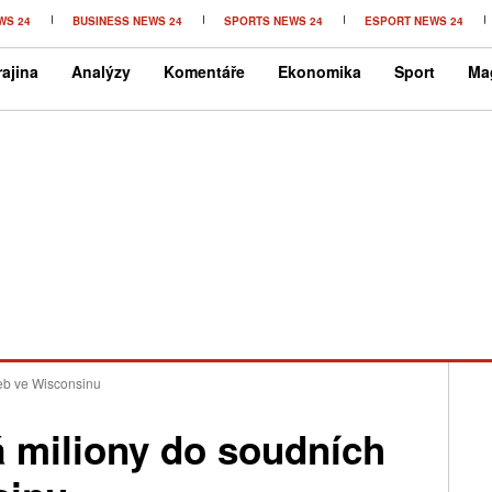
WS 24
BUSINESS NEWS 24
SPORTS NEWS 24
ESPORT NEWS 24
ajina
Analýzy
Komentáře
Ekonomika
Sport
Ma
leb ve Wisconsinu
á miliony do soudních