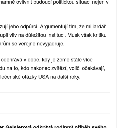
amně ovlivnit budoucí politickou situaci nejen v
jí jeho odpůrci. Argumentují tím, že miliardář
pil vliv na důležitou instituci. Musk však kritiku
arům se veřejně nevyjadřuje.
odehrává v době, kdy je země stále více
du na to, kdo nakonec zvítězí, voliči očekávají,
polečenské otázky USA na další roky.
er Geislerová odkrývá rodinný příběh svého