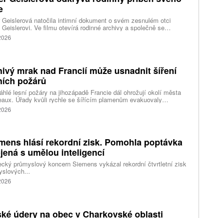
e
 Geislerová natočila intimní dokument o svém zesnulém otci
 Geislerovi. Ve filmu otevírá rodinné archivy a společně se
ou Aňou skládá portrét talentovaného muže, který měl v sobě
 2026
st i temnější stránku.
ivý mrak nad Francií může usnadnit šíření
ních požárů
hlé lesní požáry na jihozápadě Francie dál ohrožují okolí města
aux. Úřady kvůli rychle se šířícím plamenům evakuovaly
itisíce lidí a nevylučují ani další rozšiřování bezpečnostních
 2026
ení. Hasiči zároveň čelí neobvyklému jevu, který podle nich
ci výrazně komplikuje. Nad požáry se totiž vytvořily takzvané
umulonimby, tedy oblaka vznikající přímo působením intenzivního
.
mens hlásí rekordní zisk. Pomohla poptávka
jená s umělou inteligencí
ký průmyslový koncern Siemens vykázal rekordní čtvrtletní zisk
slových...
 2026
ké údery na obec v Charkovské oblasti